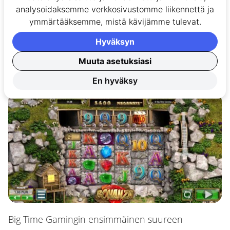
analysoidaksemme verkkosivustomme liikennettä ja
rajattomilla voittokertoimilla. Voittokerroin voi
ymmärtääksemme, mistä kävijämme tulevat.
nousta varsin suureksi, sillä sitä ei ole rajoitettu ja
se nousee jokaisella uudelleenpyöräytyksellä x1!
Hyväksyn
Muuta asetuksiasi
2. Bonanza
En hyväksy
Big Time Gamingin ensimmäinen suureen