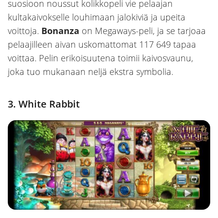
suosioon noussut kolikkopeli vie pelaajan
kultakaivokselle louhimaan jalokiviä ja upeita
voittoja.
Bonanza
on Megaways-peli, ja se tarjoaa
pelaajilleen aivan uskomattomat 117 649 tapaa
voittaa. Pelin erikoisuutena toimii kaivosvaunu,
joka tuo mukanaan neljä ekstra symbolia.
3. White Rabbit