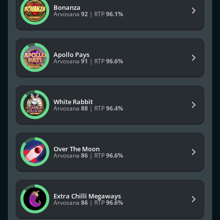
Bonanza
Arvosana
92
| RTP
96.1%
Apollo Pays
Arvosana
91
| RTP
96.6%
White Rabbit
Arvosana
88
| RTP
96.4%
Over The Moon
Arvosana
86
| RTP
96.6%
Extra Chilli Megaways
Arvosana
86
| RTP
96.6%