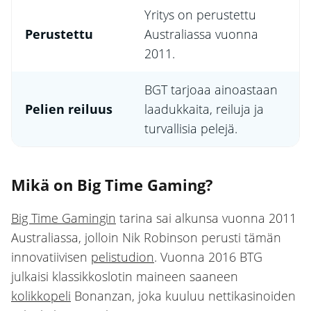
Yritys on perustettu
Perustettu
Australiassa vuonna
2011.
BGT tarjoaa ainoastaan
Pelien reiluus
laadukkaita, reiluja ja
turvallisia pelejä.
Mikä on Big Time Gaming?
Big Time Gamingin
tarina sai alkunsa vuonna 2011
Australiassa, jolloin Nik Robinson perusti tämän
innovatiivisen
pelistudion
. Vuonna 2016 BTG
julkaisi klassikkoslotin maineen saaneen
kolikkopeli
Bonanzan, joka kuuluu nettikasinoiden