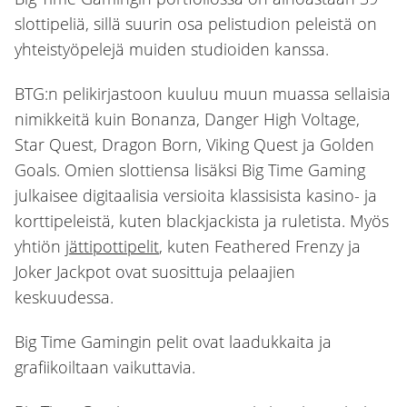
slottipeliä, sillä suurin osa pelistudion peleistä on
yhteistyöpelejä muiden studioiden kanssa.
BTG:n pelikirjastoon kuuluu muun muassa sellaisia
nimikkeitä kuin Bonanza, Danger High Voltage,
Star Quest, Dragon Born, Viking Quest ja Golden
Goals. Omien slottiensa lisäksi Big Time Gaming
julkaisee digitaalisia versioita klassisista kasino- ja
korttipeleistä, kuten blackjackista ja ruletista. Myös
yhtiön
jättipottipelit
, kuten Feathered Frenzy ja
Joker Jackpot ovat suosittuja pelaajien
keskuudessa.
Big Time Gamingin pelit ovat laadukkaita ja
grafiikoiltaan vaikuttavia.