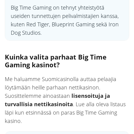
Big Time Gaming on tehnyt yhteistyötä
useiden tunnettujen pelivalmistajien kanssa,
kuten Red Tiger, Blueprint Gaming sekä Iron
Dog Studios.
Kuinka valita parhaat Big Time
Gaming kasinot?
Me haluamme Suomicasinolla auttaa pelaajia
löytämään heille parhaan nettikasinon.
Suosittelemme ainoastaan
lisensoituja ja
turvallisia nettikasinoita
. Lue alla oleva listaus
läpi kun etsinnässä on paras Big Time Gaming
kasino.