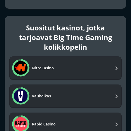
Suositut kasinot, jotka
tarjoavat Big Time Gaming
kolikkopelin
NitroCasino
Vauhdikas
Rapid Casino