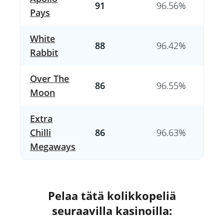
91
96.56%
x11
Pays
White
88
96.42%
x17
Rabbit
Over The
86
96.55%
x13
Moon
Extra
Chilli
86
96.63%
x24
Megaways
Pelaa tätä kolikkopeliä
seuraavilla kasinoilla: