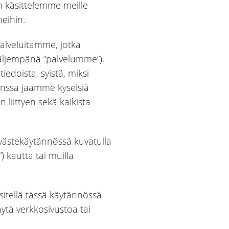
n käsittelemme meille
meihin.
alveluitamme, jotka
 (jäljempänä ”palvelumme”).
doista, syistä, miksi
kanssa jaamme kyseisiä
n liittyen sekä kaikista
 evästekäytännössä kuvatulla
 kautta tai muilla
itellä tässä käytännössä
äytä verkkosivustoa tai