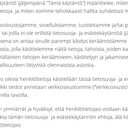
äytäntö (jäljempänä ”Tämä käytäntö”) määrittelee, mite
tietoja, ja miten voimme tehokkaasti hallita suhdettasi 
osivustojamme, sovelluksiamme, tuotteitamme ja/tai p
tai joilla ei ole erillistä tietosuoja- ja evästekäytäntöä
ena on antaa sinulle parempi käsitys keräämistämme tie
sta, jolla käsittelemme näitä tietoja, tahoista, joiden 
 tällaisten tietojen keräämiseen, käsittelyyn ja jakamisee
llisuuteen liittyvistä olennaisista asioista.
 jo olevia henkilötietoja käsitellään tässä tietosuoja- ja
aikki tiedot annetaan verkkosivustomme (”Verkkosivusto”)
illa tavoilla.
mmärrät ja hyväksyt, että henkilötietojasi voidaan käs
väksy tämän tietosuoja- ja evästekäytännön ehtoja, älä k
tietojasi.