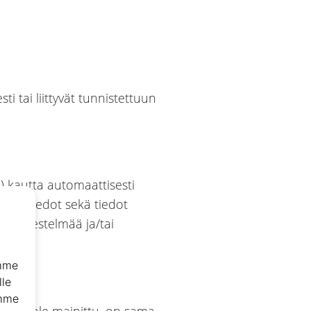
sti tai liittyvät tunnistettuun
) kautta automaattisesti
et aikatiedot sekä tiedot
ttöjärjestelmää ja/tai
emme
le
emme
 toisin ole mainittu, on sama