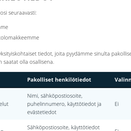
tosi seuraavasti:
emme
ottolomakkeemme
tyiskohtaiset tiedot, joita pyydämme sinulta pakollisest
 saatat olla osallisena.
Pakolliset henkilötiedot
Valin
Nimi, sähköpostiosoite,
elut
puhelinnumero, käyttötiedot ja
Ei
evästetiedot
Sähköpostiosoite, käyttötiedot