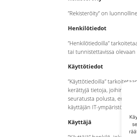
”Rekisteröity” on luonnollin
Henkilötiedot
”Henkilötiedoilla” tarkoitetaa
tai tunnistettavissa olevaan
Käyttötiedot
”Käyttötiedoilla” tarkoitet
kerättyjä tietoja, joihin voiv
seuratusta polusta, erityises
käyttäjän IT-ympäristöä kos
Käy
Käyttäjä
se
rää
”Käyttäjä” henkilö, joka käy