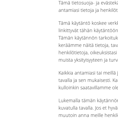
Tämä tietosuoja- ja evästek
antamiasi tietoja ja henkilö
Tämä käytäntö koskee verkk
linkittyvät tähän käytäntöön 
Tämän käytännön tarkoituks
keräämme näitä tietoja, tava
henkilötietoja, oikeuksistasi
muista yksityisyyteen ja turva
Kaikkia antamiasi tai meillä
tavalla ja sen mukaisesti. K
kulloinkin saatavillamme olev
Lukemalla tämän käytännön y
kuvatulla tavalla. Jos et hy
muutoin anna meille henkilö