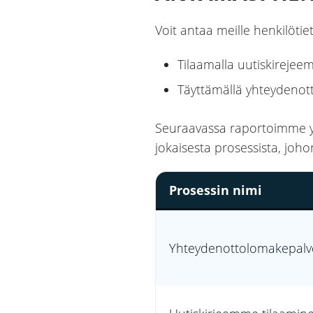
Voit antaa meille henkilötie
Tilaamalla uutiskireje
Täyttämällä yhteyden
Seuraavassa raportoimme yksi
jokaisesta prosessista, johon
Prosessin nimi
Yhteydenottolomakepalv