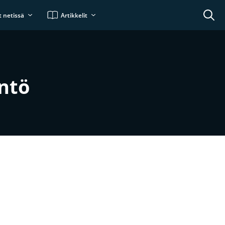
t netissä
Artikkelit
äntö