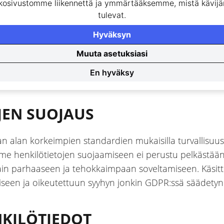
kosivustomme liikennettä ja ymmärtääksemme, mistä kävi
tulevat.
Hyväksyn
Muuta asetuksiasi
En hyväksy
itaalisesti salatuille kiintolevyille.
JEN SUOJAUS
 alan korkeimpien standardien mukaisilla turvallisuusp
mme henkilötietojen suojaamiseen ei perustu pelkästään 
ain parhaaseen ja tehokkaimpaan soveltamiseen. Käsitt
lliseen ja oikeutettuun syyhyn jonkin GDPR:ssä säädetyn
KILÖTIEDOT