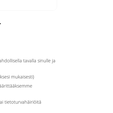
T
llisella tavalla sinulle ja
ksesi mukaisesti)
äärittääksemme
 tietoturvahäiriöitä