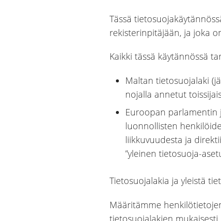
Tässä tietosuojakäytännössä 
rekisterinpitäjään, ja joka
Kaikki tässä käytännössä tar
Maltan tietosuojalaki (j
nojalla annetut toissijai
Euroopan parlamentin j
luonnollisten henkilöide
liikkuvuudesta ja direkt
”yleinen tietosuoja-asetu
Tietosuojalakia ja yleistä ti
Määritämme henkilötietojen k
tietosuojalakien mukaisesti.