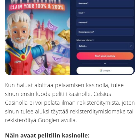
Kun haluat aloittaa pelaamisen kasinolla, tulee
sinun ensin luoda pelitili kasinolle. Celsius
Casinolla ei voi pelata ilman rekisteröitymistä, joten
sinun tulee aluksi täyttää rekisteröitymislomake tai
rekisteröityä Googlen avulla.
Näin avaat pelitilin kasinolle: