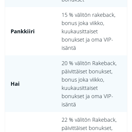
15 % välitön rakeback,
bonus joka viikko,
Pankkiiri
kuukausittaiset
bonukset ja oma VIP-
isäntä
20 % välitön Rakeback,
päivittäiset bonukset,
bonus joka viikko,
Hai
kuukausittaiset
bonukset ja oma VIP-
isäntä
22 % välitön Rakeback,
päivittäiset bonukset,