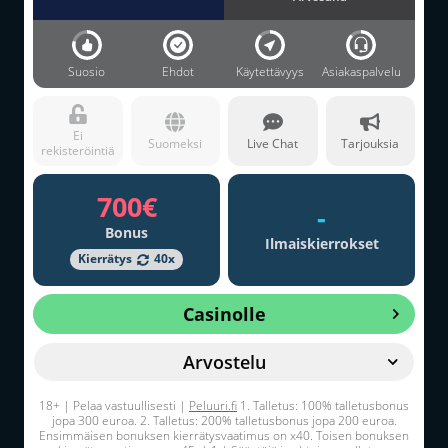
Suosio
Ehdot
Käytettävyys
Asiakaspalvelu
Ei
Suomeksi
Live Chat
Tarjouksia
rekisteröintiä
700€
-
Bonus
Ilmaiskierrokset
Kierrätys
40x
Casinolle
Arvostelu
18+ | Pelaa vastuullisesti |
Peluuri.fi
1. Talletus: 100% talletusbonus
jopa 300 euroa. 2. Talletus: 200% talletusbonus jopa 200 euroa.
Ensimmäisen bonuksen kierrätysvaatimus on x40. Toisen bonuksen