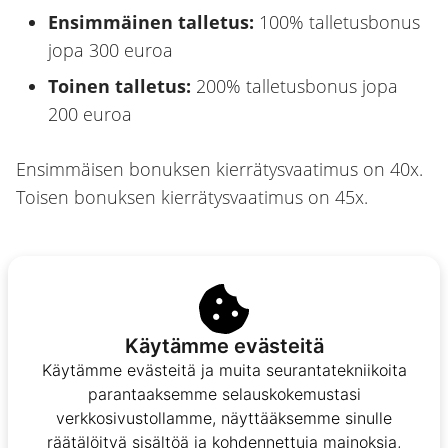
Ensimmäinen talletus:
100% talletusbonus
jopa 300 euroa
Toinen talletus:
200% talletusbonus jopa
200 euroa
Ensimmäisen bonuksen kierrätysvaatimus on 40x.
Toisen bonuksen kierrätysvaatimus on 45x.
Celsius Casino tarjoukset
Celsius Casino tarjoaa pelaajilleen erilaisia
palkintoja, mukaan lukien päivittäiset ja viikoittaiset
Käytämme evästeitä
bonukset, promokoodit, uskollisuusbonukset ja
Käytämme evästeitä ja muita seurantatekniikoita
jopa 22 % Rakebackin.
parantaaksemme selauskokemustasi
verkkosivustollamme, näyttääksemme sinulle
räätälöityä sisältöä ja kohdennettuja mainoksia,