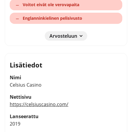
Voitot eivät ole verovapaita
Englanninkielinen pelisivusto
Arvosteluun
Lisätiedot
Nimi
Celsius Casino
Nettisivu
https://celsiuscasino.com/
Lanseerattu
2019