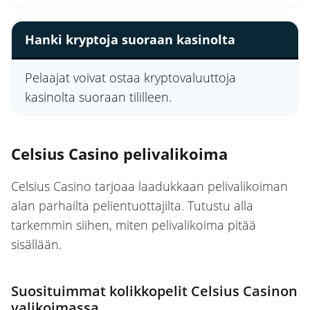
Hanki kryptoja suoraan kasinolta
Pelaajat voivat ostaa kryptovaluuttoja
kasinolta suoraan tililleen.
Celsius Casino pelivalikoima
Celsius Casino tarjoaa laadukkaan pelivalikoiman
alan parhailta pelientuottajilta. Tutustu alla
tarkemmin siihen, miten pelivalikoima pitää
sisällään.
Suosituimmat kolikkopelit Celsius Casinon
valikoimassa