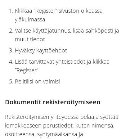
Klikkaa ”Register” sivuston oikeassa
yläkulmassa
Valitse käyttäjätunnus, lisää sähköposti ja
muut tiedot
Hyväksy käyttöehdot
Lisää tarvittavat yhteistiedot ja klikkaa
”Register”
Pelitilisi on valmis!
Dokumentit rekisteröitymiseen
Rekisteröitymisen yhteydessä pelaaja syöttää
lomakkeeseen perustiedot, kuten nimensä,
osoitteensa, syntymäaikansa ja