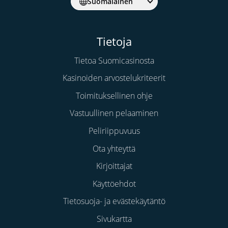
Suomalainen
Tietoja
Tietoa Suomicasinosta
Kasinoiden arvostelukriteerit
Toimituksellinen ohje
Vastuullinen pelaaminen
Peliriippuvuus
Ota yhteyttä
Kirjoittajat
Käyttöehdot
Tietosuoja- ja evästekäytäntö
Sivukartta