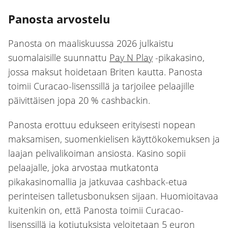
Panosta arvostelu
Panosta on maaliskuussa 2026 julkaistu
suomalaisille suunnattu
Pay N Play
-pikakasino,
jossa maksut hoidetaan Briten kautta. Panosta
toimii Curacao-lisenssillä ja tarjoilee pelaajille
päivittäisen jopa 20 % cashbackin.
Panosta erottuu edukseen erityisesti nopean
maksamisen, suomenkielisen käyttökokemuksen ja
laajan pelivalikoiman ansiosta. Kasino sopii
pelaajalle, joka arvostaa mutkatonta
pikakasinomallia ja jatkuvaa cashback-etua
perinteisen talletusbonuksen sijaan. Huomioitavaa
kuitenkin on, että Panosta toimii Curacao-
lisenssillä ja kotiutuksista veloitetaan 5 euron