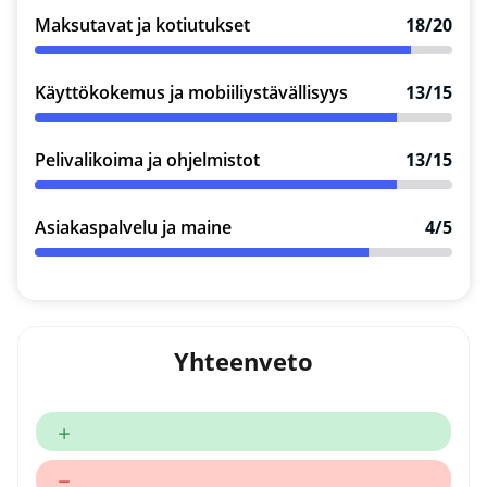
Maksutavat ja kotiutukset
18/20
Käyttökokemus ja mobiiliystävällisyys
13/15
Pelivalikoima ja ohjelmistot
13/15
Asiakaspalvelu ja maine
4/5
Yhteenveto