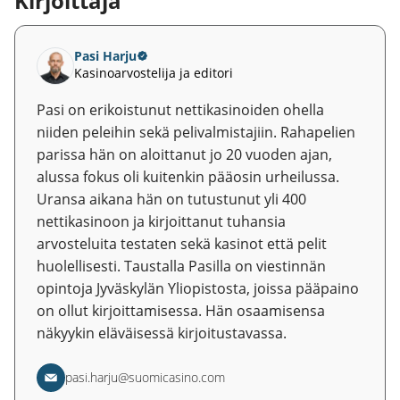
Kirjoittaja
Pasi Harju
Kasinoarvostelija ja editori
Pasi on erikoistunut nettikasinoiden ohella
niiden peleihin sekä pelivalmistajiin. Rahapelien
parissa hän on aloittanut jo 20 vuoden ajan,
alussa fokus oli kuitenkin pääosin urheilussa.
Uransa aikana hän on tutustunut yli 400
nettikasinoon ja kirjoittanut tuhansia
arvosteluita testaten sekä kasinot että pelit
huolellisesti. Taustalla Pasilla on viestinnän
opintoja Jyväskylän Yliopistosta, joissa pääpaino
on ollut kirjoittamisessa. Hän osaamisensa
näkyykin eläväisessä kirjoitustavassa.
pasi.harju@suomicasino.com