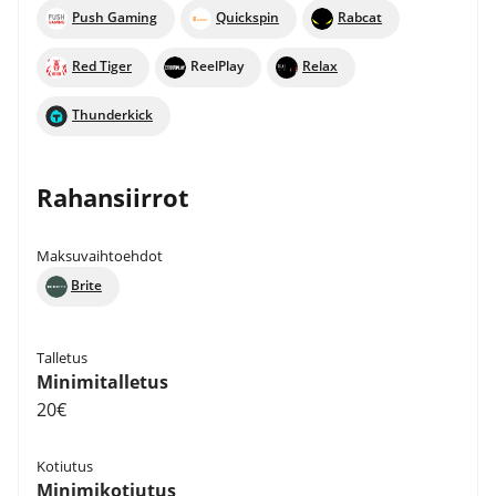
Push Gaming
Quickspin
Rabcat
Red Tiger
ReelPlay
Relax
Thunderkick
Rahansiirrot
Maksuvaihtoehdot
Brite
Talletus
Minimitalletus
20€
Kotiutus
Minimikotiutus