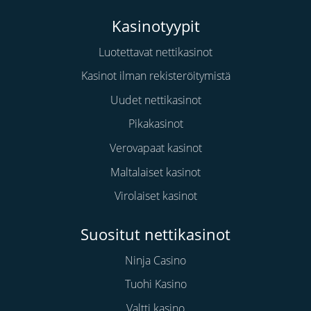
Kasinotyypit
Luotettavat nettikasinot
Kasinot ilman rekisteröitymistä
Uudet nettikasinot
Pikakasinot
Verovapaat kasinot
Maltalaiset kasinot
Virolaiset kasinot
Suositut nettikasinot
Ninja Casino
Tuohi Kasino
Valtti kasino