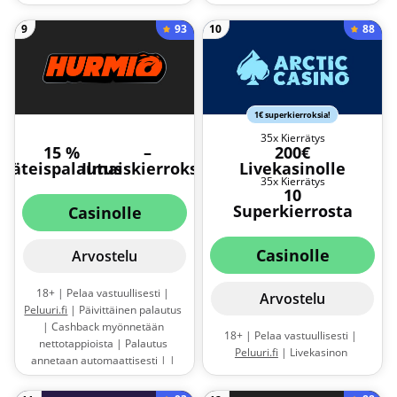
20 €. Kierrätysvaatimus: voitot
ilman talletusta Miss Candy’s
50x. |
Sääntöjä ja ehtoja
93
88
9
10
Sweet Escape -peliin,
sovelletaan
kierrätysvaatimus 40x,
enimmäiskotiutus 50€ |
Talletusbonus neljälle
ensimmäiselle talletukselle.
Minimitalletus kaikille bonuksille
1€ superkierroksia!
20€. Esitalletuksella on tarjolla
35x Kierrätys
15 %
–
200€
myös erillinen highroller-
Käteispalautus
Ilmaiskierrokset
Livekasinolle
vaihtoehto. Kierrätysvaatimus
35x Kierrätys
40x (talletus+bonus) |
Sääntöjä
10
ja ehtoja sovelletaan
Superkierrosta
Casinolle
Casinolle
Arvostelu
18+ | Pelaa vastuullisesti |
Arvostelu
Peluuri.fi
| Päivittäinen palautus
| Cashback myönnetään
18+ | Pelaa vastuullisesti |
nettotappioista | Palautus
Peluuri.fi
| Livekasinon
annetaan automaattisesti | |
bonuksen minimitalletus 20 € |
Sääntöjä ja ehtoja sovelletaan
Ilmaiskierrokset Superkierroksia