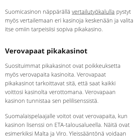
Suomicasinon näppärällä
vertailutyökalulla
pystyt
myös vertailemaan eri kasinoja keskenään ja valita
itse omiin tarpeisiisi sopiva pikakasino.
Verovapaat pikakasinot
Suosituimmat pikakasinot ovat poikkeuksetta
myös verovapaita kasinoita. Verovapaat
pikakasinot tarkoittavat sitä, että saat kaikki
voittosi kasinolta verottomana. Verovapaan
kasinon tunnistaa sen pelilisenssistä.
Suomalaispelaajalle voitot ovat verovapaita, kun
kasinon lisenssi on ETA-talousalueella. Näitä ovat
esimerkiksi Malta ja Viro. Yleissääntönä voidaan