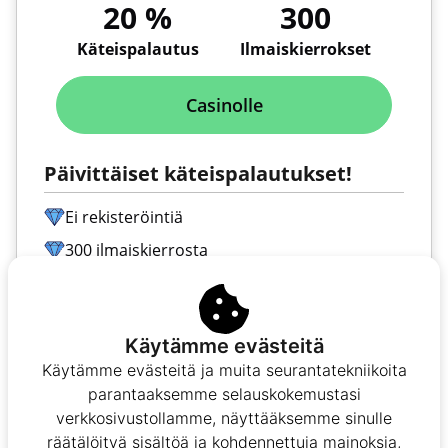
20 %
300
Käteispalautus
Ilmaiskierrokset
Casinolle
Päivittäiset käteispalautukset!
Ei rekisteröintiä
300 ilmaiskierrosta
Loistava pelivalikoima
Käytämme evästeitä
Maksutavat
Käytämme evästeitä ja muita seurantatekniikoita
parantaaksemme selauskokemustasi
Kasinon ominaisuudet
verkkosivustollamme, näyttääksemme sinulle
räätälöityä sisältöä ja kohdennettuja mainoksia,