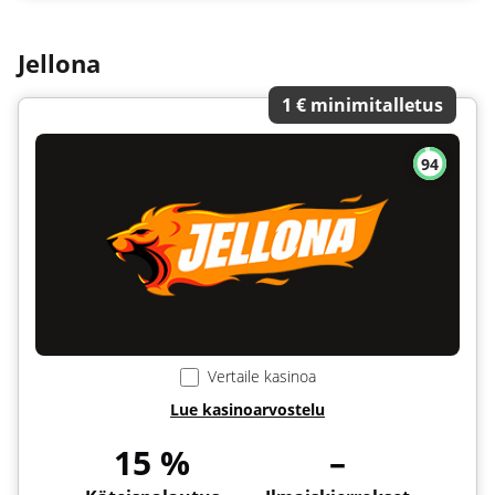
Ilmaiskierrokset voimassa 24 tuntia | Ilmaiskierrokset Big Bass Reel
Repeat -peliit |
Sääntöjä ja ehtoja sovelletaan
Jellona
1 € minimitalletus
94
Vertaile kasinoa
Lue kasinoarvostelu
15 %
–