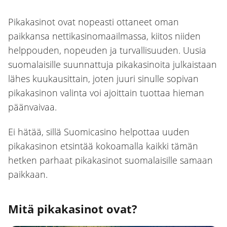
100 €, ilmaiskierrosten panos
talletuksella kasinolle.
0,50 € | Ilmaiskierrokset
Bonuksista pääset nauttimaan
Pikakasinot ovat nopeasti ottaneet oman
voimassa 24 tuntia |
tekemällä vähintään 20 euron
Ilmaiskierrokset Big Bass Reel
paikkansa nettikasinomaailmassa, kiitos niiden
minimitalletuksen.
Repeat -peliit |
Sääntöjä ja
Kierrätysvaatimus 40x. Muista
helppouden, nopeuden ja turvallisuuden. Uusia
ehtoja sovelletaan
aktivoida ilmaiskierrokset
suomalaisille suunnattuja pikakasinoita julkaistaan
pelitilin promo-osiossa. |
Sääntöjä ja ehtoja sovelletaan
lähes kuukausittain, joten juuri sinulle sopivan
pikakasinon valinta voi ajoittain tuottaa hieman
päänvaivaa.
Ei hätää, sillä Suomicasino helpottaa uuden
pikakasinon etsintää kokoamalla kaikki tämän
hetken parhaat pikakasinot suomalaisille samaan
paikkaan.
Mitä pikakasinot ovat?