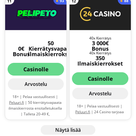
93
88
11
12
1€ panoksella | Ilmaiskierrosten
minimitalletus 10 € |
Kierrätysvaatimus bonuksilla
35x | Neteller ja Skrill eivät
oikeuta bonukseen |
Sääntöjä ja
ehtoja sovelletaan
40x Kierrätys
50
3 000€
0€
Kierrätysvapaat
Bonus
Bonus
ilmaiskierrokset
40x Kierrätys
350
Ilmaiskierrokset
Casinolle
Casinolle
Arvostelu
Arvostelu
18+ | Pelaa vastuullisesti |
Peluuri.fi
| 50 kierrätysvapaata
18+ | Pelaa vastuullisesti |
ilmaiskierrosta ensitalletuksella
Peluuri.fi
| 24 Casino tarjoaa
| Talleta 20-49 €,
uusille pelaajille jopa tuhansien
ilmaiskierrosten panos 0,10 € |
eurojen arvosta bonuksia ja
Talleta 50-99 €, ilmaiskierrosten
Näytä lisää
kasoittain ilmaiskierroksia
panos 0,20 € | Talleta vähtinään
neljällä ensimmäisellä