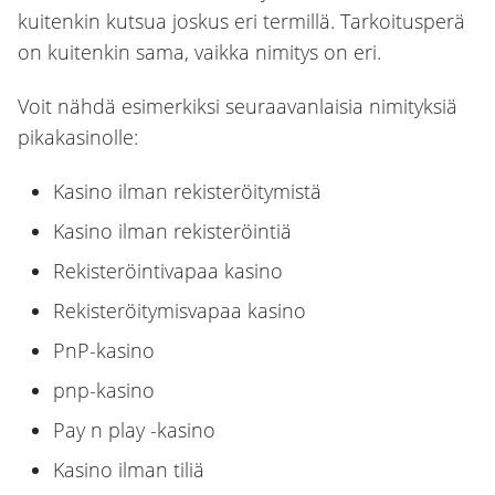
kuitenkin kutsua joskus eri termillä. Tarkoitusperä
on kuitenkin sama, vaikka nimitys on eri.
Voit nähdä esimerkiksi seuraavanlaisia nimityksiä
pikakasinolle:
Kasino ilman rekisteröitymistä
Kasino ilman rekisteröintiä
Rekisteröintivapaa kasino
Rekisteröitymisvapaa kasino
PnP-kasino
pnp-kasino
Pay n play -kasino
Kasino ilman tiliä