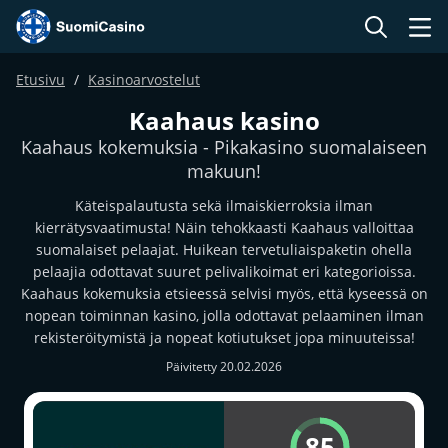
Etusivu
Kasinoarvostelut
Kaahaus kasino
Kaahaus kokemuksia - Pikakasino suomalaiseen
makuun!
Käteispalautusta sekä ilmaiskierroksia ilman
kierrätysvaatimusta! Näin tehokkaasti Kaahaus valloittaa
suomalaiset pelaajat. Huikean tervetuliaispaketin ohella
pelaajia odottavat suuret pelivalikoimat eri kategorioissa.
Kaahaus kokemuksia etsieessä selvisi myös, että kyseessä on
nopean toiminnan kasino, jolla odottavat pelaaminen ilman
rekisteröitymistä ja nopeat kotiutukset jopa minuuteissa!
Päivitetty 20.02.2026
85