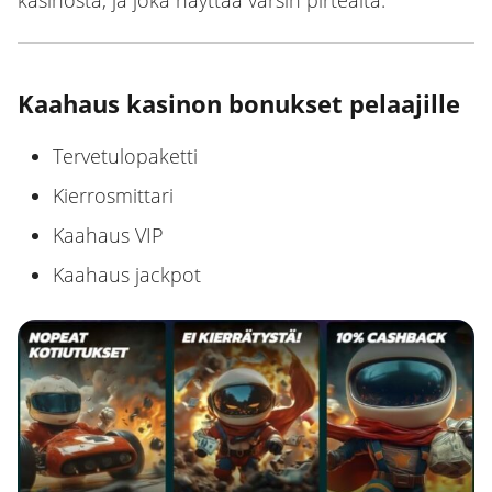
Kaahaus kasinon bonukset pelaajille
Tervetulopaketti
Kierrosmittari
Kaahaus VIP
Kaahaus jackpot