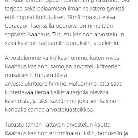
tarjoaa sekä pelaamisen ilman rekisteröitymistä
että nopeat kotiutukset. Tämä houkutteleva
Curacaon lisenssillä operoiva on nimeltään
sopivasti Kaahaus. Tutustu kasinon arvosteluun
sekä kasinon tarjoamiin bonuksiin ja peleihin!
Arvostelemme kaikki kasinomme, kuten myös
Kaahaus kasinon, samojen arvostelukriteerien
mukaisesti. Tutustu tästä
arvostelukriteereihimme
. Haluamme, että saat
luotettavaa tietoa kaikista tarjolla olevista
kasinoista, ja siksi käytämme jokaisen kasinon
kohdalla samaa arvosteluasteikkoa.
Tutustu tämän kattavan arvostelun kautta
Kaahaus kasinon eri ominaisuuksiin, bonuksiin ja