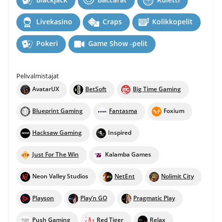
Livekasino
Craps
Kolikkopelit
Pokeri
Game Show -pelit
Pelivalmistajat
AvatarUX
BetSoft
Big Time Gaming
Blueprint Gaming
Fantasma
Foxium
Hacksaw Gaming
Inspired
Just For The Win
Kalamba Games
Neon Valley Studios
NetEnt
Nolimit City
Playson
Play’n GO
Pragmatic Play
Push Gaming
Red Tiger
Relax