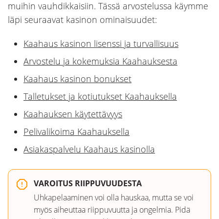
muihin vauhdikkaisiin. Tässä arvostelussa käymme
läpi seuraavat kasinon ominaisuudet:
Kaahaus kasinon lisenssi ja turvallisuus
Arvostelu ja kokemuksia Kaahauksesta
Kaahaus kasinon bonukset
Talletukset ja kotiutukset Kaahauksella
Kaahauksen käytettävyys
Pelivalikoima Kaahauksella
Asiakaspalvelu Kaahaus kasinolla
VAROITUS RIIPPUVUUDESTA
Uhkapelaaminen voi olla hauskaa, mutta se voi
myös aiheuttaa riippuvuutta ja ongelmia. Pidä