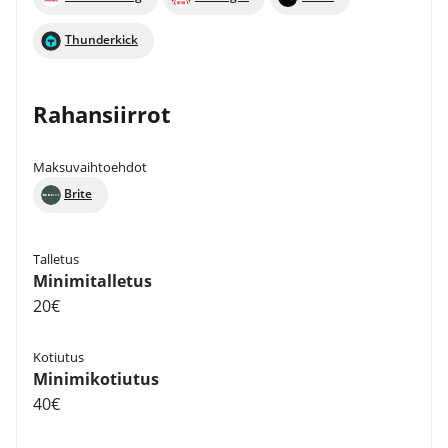
Thunderkick
Rahansiirrot
Maksuvaihtoehdot
Brite
Talletus
Minimitalletus
20€
Kotiutus
Minimikotiutus
40€