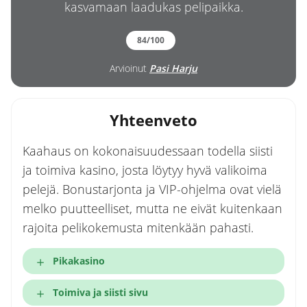
kasvamaan laadukas pelipaikka.
84/100
Arvioinut
Pasi Harju
Yhteenveto
Kaahaus on kokonaisuudessaan todella siisti
ja toimiva kasino, josta löytyy hyvä valikoima
pelejä. Bonustarjonta ja VIP-ohjelma ovat vielä
melko puutteelliset, mutta ne eivät kuitenkaan
rajoita pelikokemusta mitenkään pahasti.
Pikakasino
Toimiva ja siisti sivu