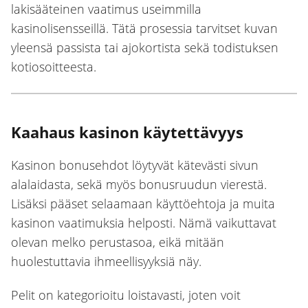
lakisääteinen vaatimus useimmilla
kasinolisensseillä. Tätä prosessia tarvitset kuvan
yleensä passista tai ajokortista sekä todistuksen
kotiosoitteesta.
Kaahaus kasinon käytettävyys
Kasinon bonusehdot löytyvät kätevästi sivun
alalaidasta, sekä myös bonusruudun vierestä.
Lisäksi pääset selaamaan käyttöehtoja ja muita
kasinon vaatimuksia helposti. Nämä vaikuttavat
olevan melko perustasoa, eikä mitään
huolestuttavia ihmeellisyyksiä näy.
Pelit on kategorioitu loistavasti, joten voit