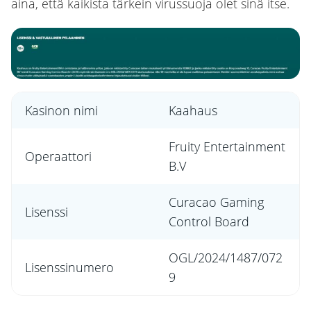
aina, että kaikista tärkein virussuoja olet sinä itse.
Kasinon nimi
Kaahaus
Fruity Entertainment
Operaattori
B.V
Curacao Gaming
Lisenssi
Control Board
OGL/2024/1487/072
Lisenssinumero
9