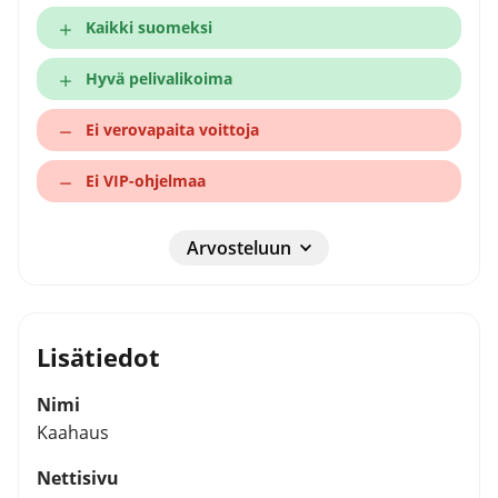
Kaikki suomeksi
Hyvä pelivalikoima
Ei verovapaita voittoja
Ei VIP-ohjelmaa
Arvosteluun
Lisätiedot
Nimi
Kaahaus
Nettisivu