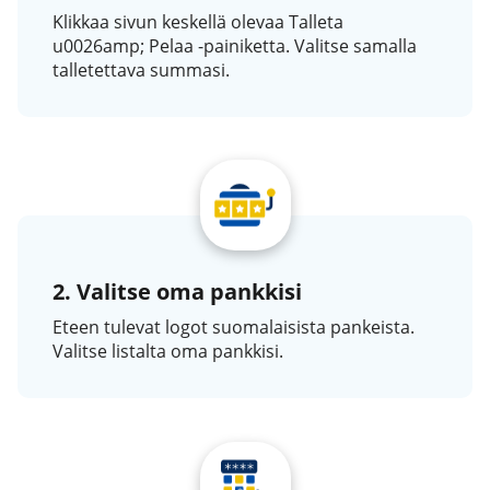
Klikkaa sivun keskellä olevaa Talleta
u0026amp; Pelaa -painiketta. Valitse samalla
talletettava summasi.
2. Valitse oma pankkisi
Eteen tulevat logot suomalaisista pankeista.
Valitse listalta oma pankkisi.