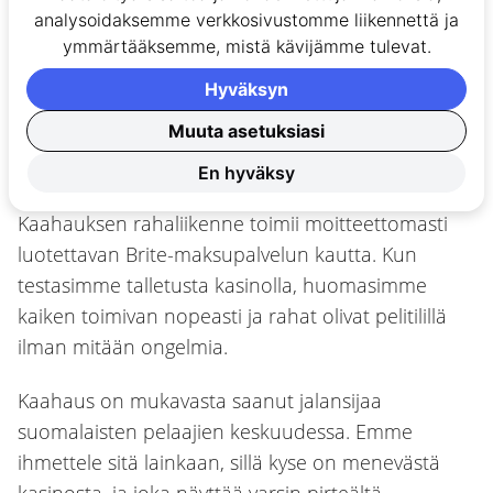
luovat omalla tavallaan keskeneräisen
analysoidaksemme verkkosivustomme liikennettä ja
vaikutelman. Pelin hallinnan työkalut sekä tietyt
ymmärtääksemme, mistä kävijämme tulevat.
oleelliset osat käyttöehdoista puuttuvat kokonaan,
Hyväksyn
mutta näihin kannattaa tutustua tarkemmin
Muuta asetuksiasi
aloittaessasi pelaamisen. Toivon mukaan tiedot
päivitetään tarpeen ilmetessä.
En hyväksy
Kaahauksen rahaliikenne toimii moitteettomasti
luotettavan Brite-maksupalvelun kautta. Kun
testasimme talletusta kasinolla, huomasimme
kaiken toimivan nopeasti ja rahat olivat pelitilillä
ilman mitään ongelmia.
Kaahaus on mukavasta saanut jalansijaa
suomalaisten pelaajien keskuudessa. Emme
ihmettele sitä lainkaan, sillä kyse on menevästä
kasinosta, ja joka näyttää varsin pirteältä.