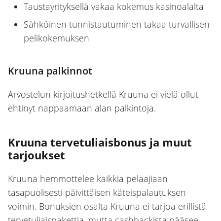
Taustayrityksellä vakaa kokemus kasinoalalta
Sähköinen tunnistautuminen takaa turvallisen
pelikokemuksen
Kruuna palkinnot
Arvostelun kirjoitushetkellä Kruuna ei vielä ollut
ehtinyt nappaamaan alan palkintoja.
Kruuna tervetuliaisbonus ja muut
tarjoukset
Kruuna hemmottelee kaikkia pelaajiaan
tasapuolisesti päivittäisen käteispalautuksen
voimin. Bonuksien osalta Kruuna ei tarjoa erillistä
tervetuliaispakettia, mutta cashbackista pääsee