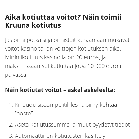
Aika kotiuttaa voitot? Näin toimii
Kruuna kotiutus
Jos onni potkaisi ja onnistuit keräämään mukavat
voitot kasinolta, on voittojen kotiutuksen aika.
Minimikotiutus kasinolla on 20 euroa, ja
maksimissaan voi kotiuttaa jopa 10 000 euroa
päivässä.
Näin kotiutat voitot – askel askeleelta:
Kirjaudu sisään pelitilillesi ja siirry kohtaan
”nosto”
Aseta kotiutussumma ja muut pyydetyt tiedot
Automaattinen kotiutusten käsittely