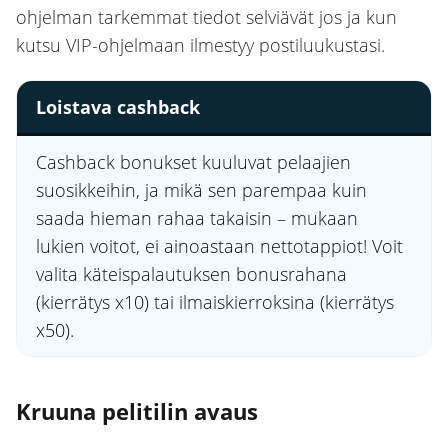
ohjelman tarkemmat tiedot selviävät jos ja kun
kutsu VIP-ohjelmaan ilmestyy postiluukustasi.
Loistava cashback
Cashback bonukset kuuluvat pelaajien
suosikkeihin, ja mikä sen parempaa kuin
saada hieman rahaa takaisin – mukaan
lukien voitot, ei ainoastaan nettotappiot! Voit
valita käteispalautuksen bonusrahana
(kierrätys x10) tai ilmaiskierroksina (kierrätys
x50).
Kruuna pelitilin avaus