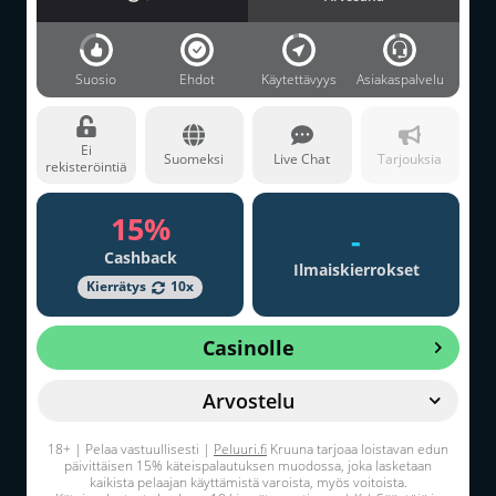
Suosio
Ehdot
Käytettävyys
Asiakaspalvelu
Ei
Suomeksi
Live Chat
Tarjouksia
rekisteröintiä
15%
-
Cashback
Ilmaiskierrokset
Kierrätys
10x
Casinolle
Arvostelu
18+ | Pelaa vastuullisesti |
Peluuri.fi
Kruuna tarjoaa loistavan edun
päivittäisen 15% käteispalautuksen muodossa, joka lasketaan
kaikista pelaajan käyttämistä varoista, myös voitoista.