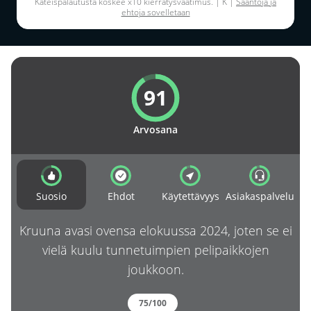
Käteispalautusta koskee x10 kierrätysvaatimus. | K |
Sääntöjä ja
ehtoja sovelletaan
91
Arvosana
Suosio
Ehdot
Käytettävyys
Asiakaspalvelu
Kruuna avasi ovensa elokuussa 2024, joten se ei
vielä kuulu tunnetuimpien pelipaikkojen
joukkoon.
75/100