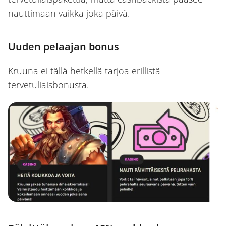
nauttimaan vaikka joka päivä.
Uuden pelaajan bonus
Kruuna ei tällä hetkellä tarjoa erillistä
tervetuliaisbonusta.