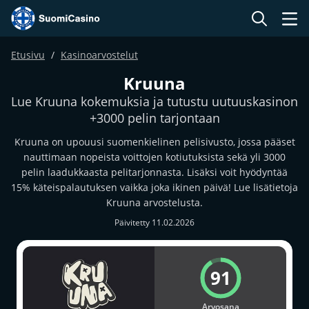
Etusivu
Kasinoarvostelut
Kruuna
Lue Kruuna kokemuksia ja tutustu uutuuskasinon
+3000 pelin tarjontaan
Kruuna on upouusi suomenkielinen pelisivusto, jossa pääset
nauttimaan nopeista voittojen kotiutuksista sekä yli 3000
pelin laadukkaasta pelitarjonnasta. Lisäksi voit hyödyntää
15% käteispalautuksen vaikka joka ikinen päivä! Lue lisätietoja
Kruuna arvostelusta.
Päivitetty 11.02.2026
91
Arvosana