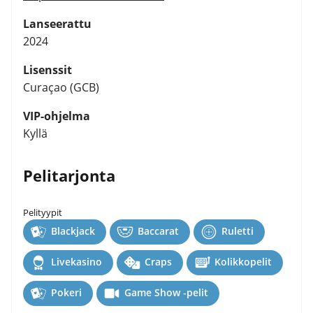
Lanseerattu
2024
Lisenssit
Curaçao (GCB)
VIP-ohjelma
Kyllä
Pelitarjonta
Pelityypit
Blackjack
Baccarat
Ruletti
Livekasino
Craps
Kolikkopelit
Pokeri
Game Show -pelit