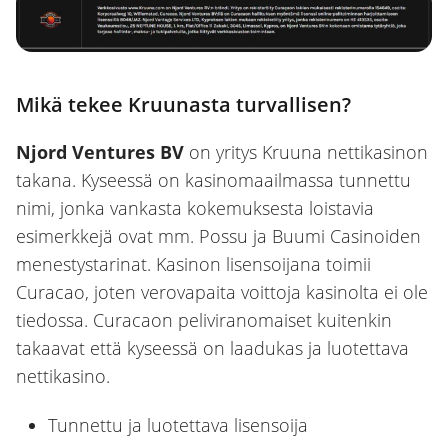
Mikä tekee Kruunasta turvallisen?
Njord Ventures BV
on yritys Kruuna nettikasinon
takana. Kyseessä on kasinomaailmassa tunnettu
nimi, jonka vankasta kokemuksesta loistavia
esimerkkejä ovat mm. Possu ja Buumi Casinoiden
menestystarinat. Kasinon lisensoijana toimii
Curacao, joten verovapaita voittoja kasinolta ei ole
tiedossa. Curacaon peliviranomaiset kuitenkin
takaavat että kyseessä on laadukas ja luotettava
nettikasino.
Tunnettu ja luotettava lisensoija