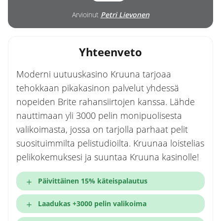
Arvioinut
Petri Lievonen
Yhteenveto
Moderni uutuuskasino Kruuna tarjoaa
tehokkaan pikakasinon palvelut yhdessä
nopeiden Brite rahansiirtojen kanssa. Lähde
nauttimaan yli 3000 pelin monipuolisesta
valikoimasta, jossa on tarjolla parhaat pelit
suosituimmilta pelistudioilta. Kruunaa loistelias
pelikokemuksesi ja suuntaa Kruuna kasinolle!
Päivittäinen 15% käteispalautus
Laadukas +3000 pelin valikoima