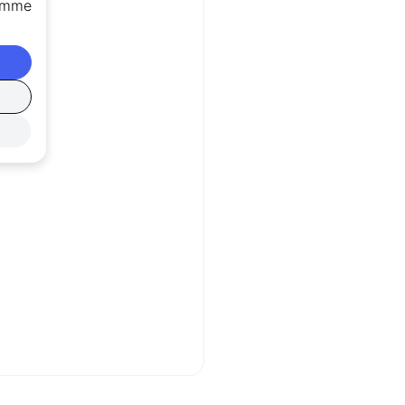
jämme