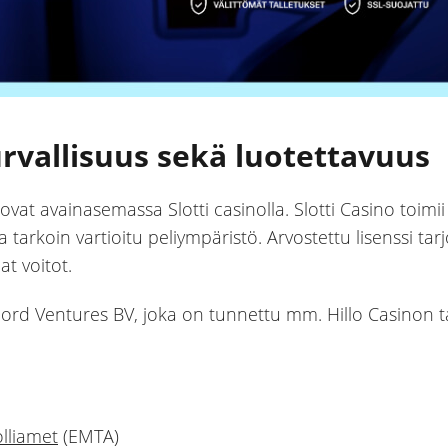
urvallisuus sekä luotettavuus
ovat avainasemassa Slotti casinolla. Slotti Casino toimii V
tarkoin vartioitu peliympäristö. Arvostettu lisenssi tarjo
t voitot.
jord Ventures BV, joka on tunnettu mm. Hillo Casinon t
olliamet
(EMTA)