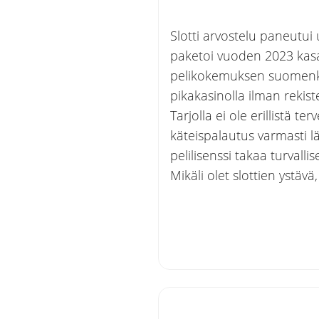
Slotti arvostelu paneutui
paketoi vuoden 2023 kasa
pelikokemuksen suomenkieli
pikakasinolla ilman rekist
Tarjolla ei ole erillistä t
käteispalautus varmasti 
pelilisenssi takaa turvalli
Mikäli olet slottien ystävä,