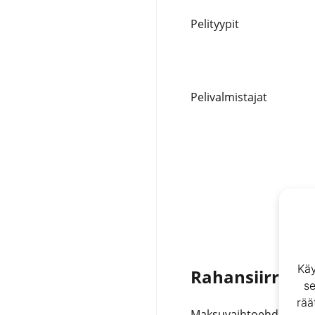
Pelityypit
Pelivalmistajat
Käy
Rahansiirrot
se
rää
Maksuvaihtoehdot