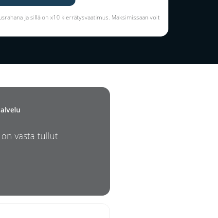
srahana ja sillä on x10 kierrätysvaatimus. Maksimissaan voit
alvelu
 on vasta tullut