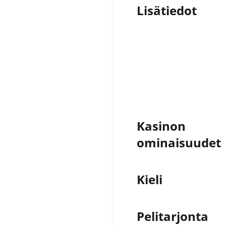
Lisätiedot
Kasinon
ominaisuudet
Kieli
Pelitarjonta