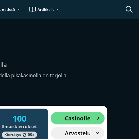
t netissä
Artikkelit
lla
lla pikakasinolla on tarjolla
100
Casinolle
Ilmaiskierrokset
Arvostelu
Kierrätys
50x