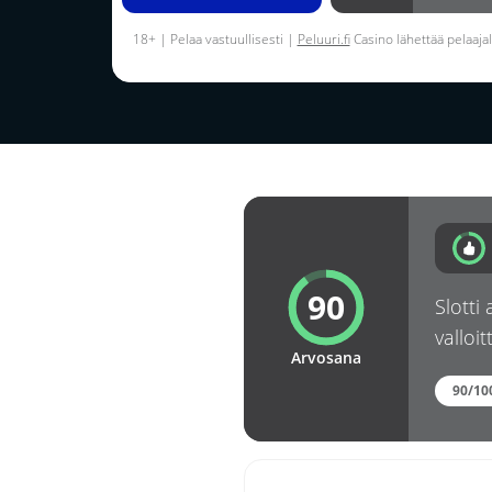
18+ | Pelaa vastuullisesti |
Peluuri.fi
Casino lähettää pelaaja
90
Slotti
valloi
Arvosana
90/10