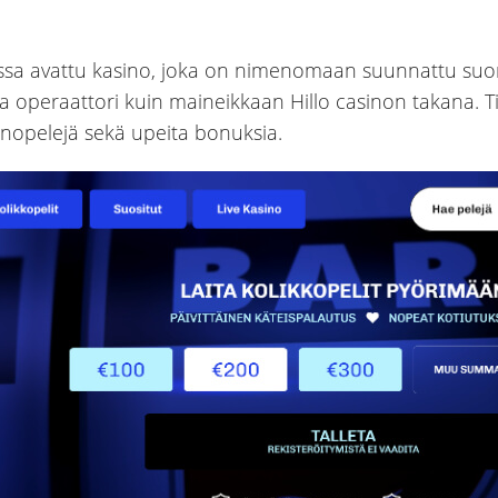
sa avattu kasino, joka on nimenomaan suunnattu suomal
a operaattori kuin maineikkaan Hillo casinon takana. T
inopelejä sekä upeita bonuksia.