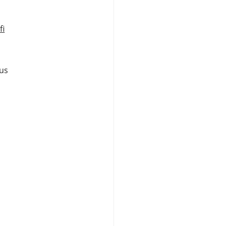
fi
tus