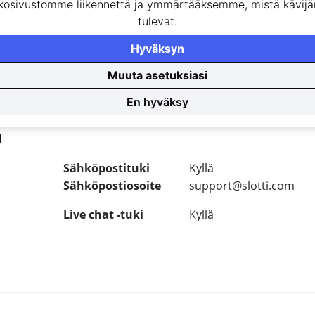
kosivustomme liikennettä ja ymmärtääksemme, mistä kävi
tulevat.
Minimitalletus
1€
Hyväksyn
Muuta asetuksiasi
Minimikotiutus
20€
En hyväksy
u
Sähköpostituki
Kyllä
Sähköpostiosoite
support@slotti.com
Live chat -tuki
Kyllä