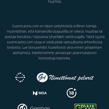
Hurmio
Suomicasino.com on täysin peliyhtiöistä erillinen toimija.
Huomioithan, että kolmansilla osapuolilla on oikeus muuttaa tai
poistaa bonuksia / tarjouksia lyhyelläkin varoitusajalla. Tästä syystä
suomicasino.com sivua ei voida pitää vastuullisena virheellisistä
tiedoista. Lue bonusehdot huolellisesti aina ennen pelaamisen
aloittamista. Markkinoimme ainoastaan asianmukaisesti
lisensoituja kasinoita.