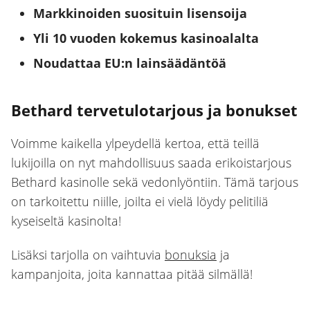
Markkinoiden suosituin lisensoija
Yli 10 vuoden kokemus kasinoalalta
Noudattaa EU:n lainsäädäntöä
Bethard tervetulotarjous ja bonukset
Voimme kaikella ylpeydellä kertoa, että teillä
lukijoilla on nyt mahdollisuus saada erikoistarjous
Bethard kasinolle sekä vedonlyöntiin. Tämä tarjous
on tarkoitettu niille, joilta ei vielä löydy pelitiliä
kyseiseltä kasinolta!
Lisäksi tarjolla on vaihtuvia
bonuksia
ja
kampanjoita, joita kannattaa pitää silmällä!