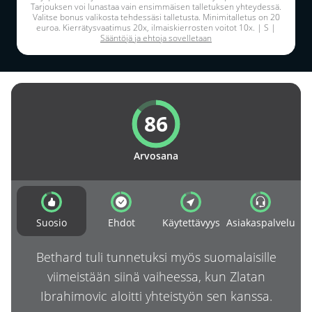
Tarjouksen voi lunastaa vain ensimmäisen talletuksen yhteydessä.
Valitse bonus valikosta tehdessäsi talletusta. Minimitalletus on 20
euroa. Kierrätysvaatimus 20x, ilmaiskierrosten voitot 10x. | S |
Sääntöjä ja ehtoja sovelletaan
86
Arvosana
Suosio
Ehdot
Käytettävyys
Asiakaspalvelu
Bethard tuli tunnetuksi myös suomalaisille
viimeistään siinä vaiheessa, kun Zlatan
Ibrahimovic aloitti yhteistyön sen kanssa.