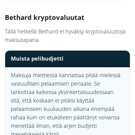
Bethard kryptovaluutat
Tällä hetkellä Bethard ei hyväksy kryptovaluuttoja
maksutapana.
Muista pelibudjetti
Maksuja miettiessä kannattaa pitää mielessä
vastuullisen pelaamisen periaate. Se
tarkoittaa kaikessa yksinkertaisuudessaan
sitä, että koskaan ei pitäisi käyttää
pelaamiseen kuukauden aikana enempää
rahaa kuin on etukäteen päättänyt voivansa
menettää ilman, että arjen budjetti
menetyksestä kärsii.