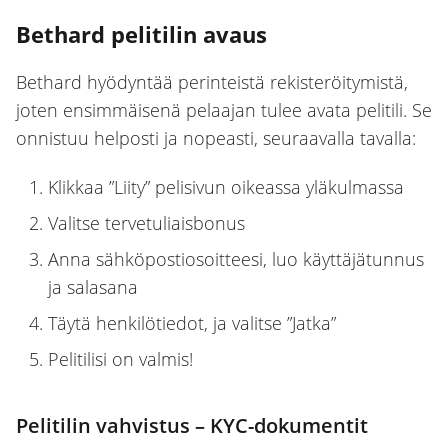
Bethard pelitilin avaus
Bethard hyödyntää perinteistä rekisteröitymistä,
joten ensimmäisenä pelaajan tulee avata pelitili. Se
onnistuu helposti ja nopeasti, seuraavalla tavalla:
Klikkaa ”Liity” pelisivun oikeassa yläkulmassa
Valitse tervetuliaisbonus
Anna sähköpostiosoitteesi, luo käyttäjätunnus
ja salasana
Täytä henkilötiedot, ja valitse ”Jatka”
Pelitilisi on valmis!
Pelitilin vahvistus – KYC-dokumentit