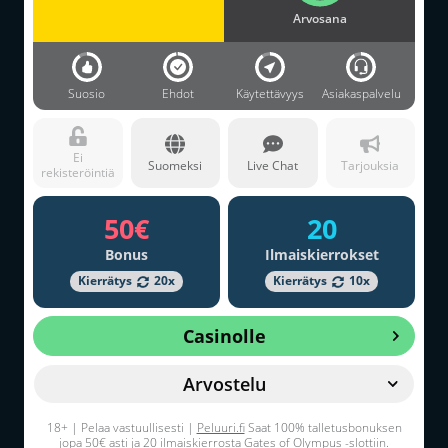
Arvosana
Suosio
Ehdot
Käytettävyys
Asiakaspalvelu
Ei
Suomeksi
Live Chat
Tarjouksia
rekisteröintiä
50€
20
Bonus
Ilmaiskierrokset
Kierrätys
20x
Kierrätys
10x
Casinolle
Arvostelu
18+ | Pelaa vastuullisesti |
Peluuri.fi
Saat 100% talletusbonuksen
jopa 50€ asti ja 20 ilmaiskierrosta Gates of Olympus -slottiin.