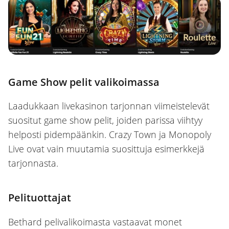
Game Show pelit valikoimassa
Laadukkaan livekasinon tarjonnan viimeistelevät
suositut game show pelit, joiden parissa viihtyy
helposti pidempäänkin. Crazy Town ja Monopoly
Live ovat vain muutamia suosittuja esimerkkejä
tarjonnasta.
Pelituottajat
Bethard pelivalikoimasta vastaavat monet