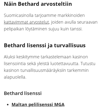
Näin Bethard arvosteltiin
Suomicasinolla tarjoamme markkinoiden
kattavimmat arvostelut
, joiden avulla seuraavan
pelipaikan löytäminen sujuu kuin tanssi.
Bethard lisenssi ja turvallisuus
Aluksi keskitymme tarkastelemaan kasinon
lisensointia sekä yleistä luotettavuutta. Tutustu
kasinon turvallisuusmääräyksiin tarkemmin
alapuolella.
Bethard lisenssi
Maltan pelilisenssi MGA