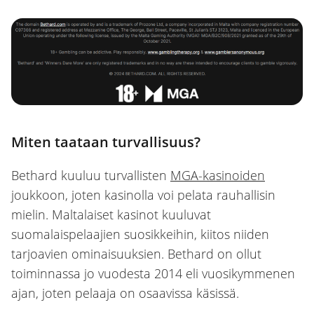
Miten taataan turvallisuus?
Bethard kuuluu turvallisten
MGA-kasinoiden
joukkoon, joten kasinolla voi pelata rauhallisin
mielin. Maltalaiset kasinot kuuluvat
suomalaispelaajien suosikkeihin, kiitos niiden
tarjoavien ominaisuuksien. Bethard on ollut
toiminnassa jo vuodesta 2014 eli vuosikymmenen
ajan, joten pelaaja on osaavissa käsissä.