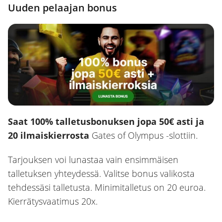
Uuden pelaajan bonus
Saat 100% talletusbonuksen jopa 50€ asti ja
20 ilmaiskierrosta
Gates of Olympus -slottiin.
Tarjouksen voi lunastaa vain ensimmäisen
talletuksen yhteydessä. Valitse bonus valikosta
tehdessäsi talletusta. Minimitalletus on 20 euroa.
Kierrätysvaatimus 20x.