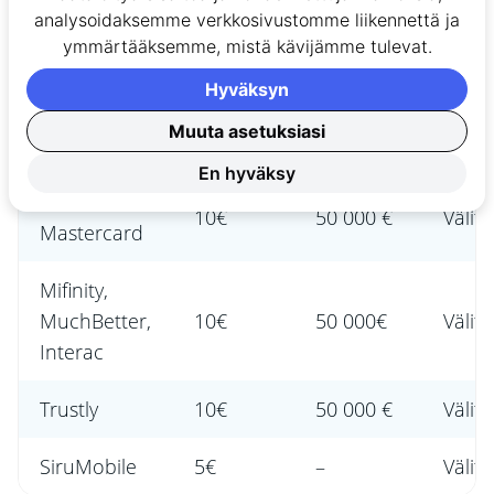
maksupalveluihin. Lista hyväksytyistä välineistä on
analysoidaksemme verkkosivustomme liikennettä ja
seuraavanlainen:
ymmärtääksemme, mistä kävijämme tulevat.
Hyväksyn
Min
Max
Maksutapa
Tall
Muuta asetuksiasi
talletus
kotiutus
En hyväksy
Visa,
10€
50 000 €
Välit
Mastercard
Mifinity,
MuchBetter,
10€
50 000€
Välit
Interac
Trustly
10€
50 000 €
Välit
SiruMobile
5€
–
Välit