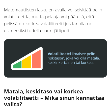
Matemaattisten laskujen avulla voi selvittää pelin
volatiliteettia, mutta pelaaja voi päätellä, että
pelissä on korkea volatiliteetti jos tarjolla on
esimerkiksi todella suuri jättipotti.
Matala, keskitaso vai korkea
volatiliteetti – Mikä sinun kannattaa
valita?