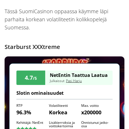
Tässä SuomiCasinon oppaassa käymme läpi
parhaita korkean volatiliteetin kolikkopelejä
Suomessa.
Starburst XXXtreme
NetEntin Taattua Laatua
4.7
/5
Julkaissut
Pasi Harju
Slotin ominaisuudet
RTP
Volatiliteetti
Max. voitto
96.3%
Korkea
x200000
Kehittäjä: NetEnt
Lisäkierroksia ja
Onnistunut jatko-
voittokertoimia
osa