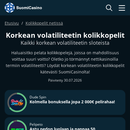
Etusivu
Kolikkopelit netissä
Korkean volatiliteetin kolikkopelit
Kaikki korkean volatiliteetin sloteista
Haluaisitko pelata kolikkopelejä, joissa on mahdollisuus
voittaa suuri voitto? Oletko jo törmännyt nettikasinoilla
termiin volatiliteetti? Löydät korkean volatiliteetin kolikkopelit
kätevästi SuomiCasinolta!
Päivitetty 30.07.2026
Dude Spin
Kolmella bonuksella jopa 2 000€ pelirahaa!
Pelipeto
Astu pedon luolaan ja nappaa 50