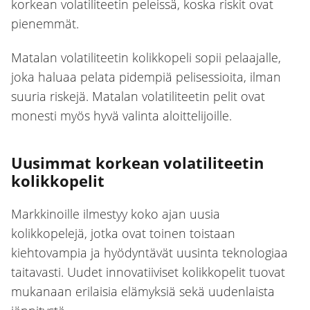
korkean volatiliteetin peleissä, koska riskit ovat
pienemmät.
Matalan volatiliteetin kolikkopeli sopii pelaajalle,
joka haluaa pelata pidempiä pelisessioita, ilman
suuria riskejä. Matalan volatiliteetin pelit ovat
monesti myös hyvä valinta aloittelijoille.
Uusimmat korkean volatiliteetin
kolikkopelit
Markkinoille ilmestyy koko ajan uusia
kolikkopelejä, jotka ovat toinen toistaan
kiehtovampia ja hyödyntävät uusinta teknologiaa
taitavasti. Uudet innovatiiviset kolikkopelit tuovat
mukanaan erilaisia elämyksiä sekä uudenlaista