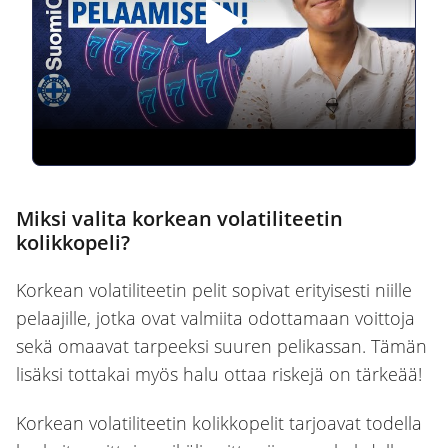
Miksi valita korkean volatiliteetin
kolikkopeli?
Korkean volatiliteetin pelit sopivat erityisesti niille
pelaajille, jotka ovat valmiita odottamaan voittoja
sekä omaavat tarpeeksi suuren pelikassan. Tämän
lisäksi tottakai myös halu ottaa riskejä on tärkeää!
Korkean volatiliteetin kolikkopelit tarjoavat todella