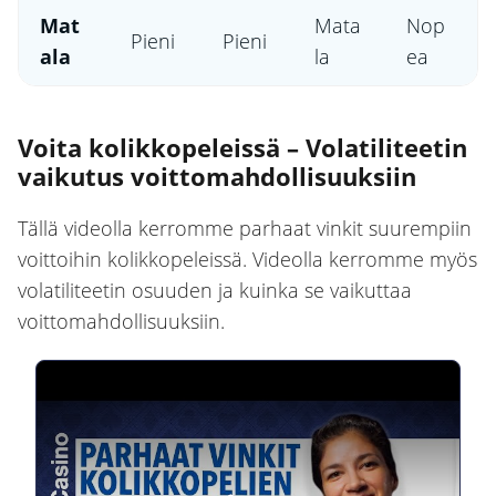
Mat
Mata
Nop
Pieni
Pieni
ala
la
ea
Voita kolikkopeleissä – Volatiliteetin
vaikutus voittomahdollisuuksiin
Tällä videolla kerromme parhaat vinkit suurempiin
voittoihin kolikkopeleissä. Videolla kerromme myös
volatiliteetin osuuden ja kuinka se vaikuttaa
voittomahdollisuuksiin.