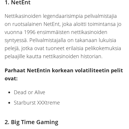
1. NetEnt
Nettikasinoiden legendaarisimpia pelivalmistajia
on ruotsalainen NetEnt, joka aloitti toimintansa jo
vuonna 1996 ensimmäisten nettikasinoiden
syntyessä. Pelivalmistajalla on takanaan lukuisia
pelejä, jotka ovat tuoneet erilaisia pelikokemuksia
pelaajille kautta nettikasinoiden historian.
Parhaat NetEntin korkean volatiliteetin pelit
ovat:
Dead or Alive
Starburst XXXtreme
2. Big Time Gaming