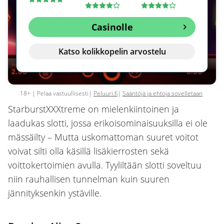
Casinolle
Katso kolikkopelin arvostelu
18+ | Pelaa vastuullisesti|
Peluuri.fi
|
Sääntöjä ja ehtoja sovelletaan
StarburstXXXtreme on mielenkiintoinen ja
laadukas slotti, jossa erikoisominaisuuksilla ei ole
mässäilty – Mutta uskomattoman suuret voitot
voivat silti olla käsillä lisäkierrosten sekä
voittokertoimien avulla. Tyyliltään slotti soveltuu
niin rauhallisen tunnelman kuin suuren
jännityksenkin ystäville.