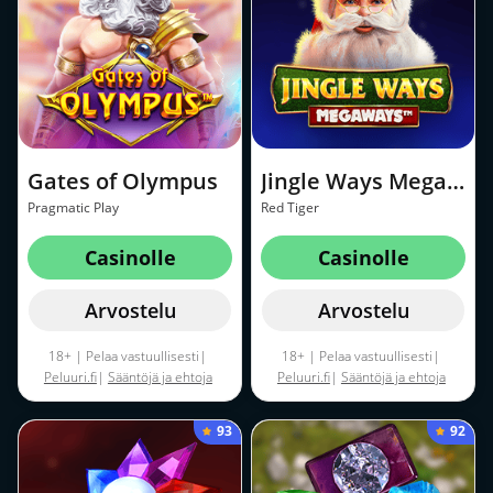
Gates of Olympus
Jingle Ways Megaways
Pragmatic Play
Red Tiger
Casinolle
Casinolle
Arvostelu
Arvostelu
18+ | Pelaa vastuullisesti|
18+ | Pelaa vastuullisesti|
Peluuri.fi
|
Sääntöjä ja ehtoja
Peluuri.fi
|
Sääntöjä ja ehtoja
sovelletaan
sovelletaan
93
92