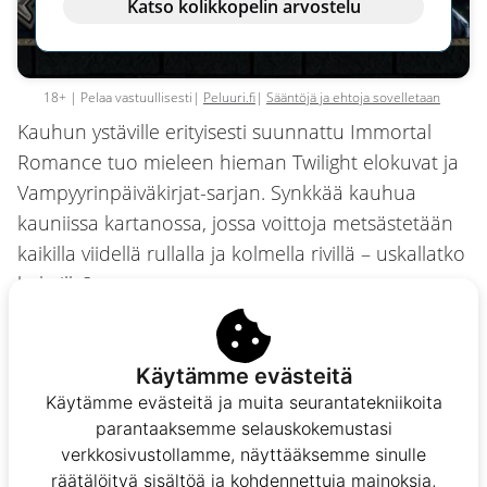
Katso kolikkopelin arvostelu
18+ | Pelaa vastuullisesti|
Peluuri.fi
|
Sääntöjä ja ehtoja sovelletaan
Kauhun ystäville erityisesti suunnattu Immortal
Romance tuo mieleen hieman Twilight elokuvat ja
Vampyyrinpäiväkirjat-sarjan. Synkkää kauhua
kauniissa kartanossa, jossa voittoja metsästetään
kaikilla viidellä rullalla ja kolmella rivillä – uskallatko
kokeilla?..
Moon Princess
Käytämme evästeitä
Käytämme evästeitä ja muita seurantatekniikoita
parantaaksemme selauskokemustasi
verkkosivustollamme, näyttääksemme sinulle
Hempeää Animetytön
4.5
Energiaa
räätälöityä sisältöä ja kohdennettuja mainoksia,
/5