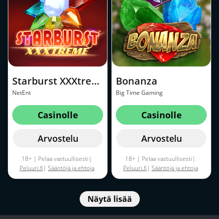
Starburst XXXtreme
Bonanza
NetEnt
Big Time Gaming
Casinolle
Casinolle
Arvostelu
Arvostelu
18+ | Pelaa vastuullisesti|
18+ | Pelaa vastuullisesti|
Peluuri.fi
|
Sääntöjä ja ehtoja
Peluuri.fi
|
Sääntöjä ja ehtoja
sovelletaan
sovelletaan
Näytä lisää