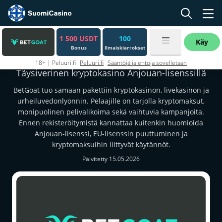
1 500 USDT
100
Etusivu
Kasinoarvostelut
Käy
Bonus
Ilmaiskierrokset
BetGoat
18+ | Peluuri.fi
Peluuri.fi
Sääntöjä ja ehtoja sovelletaan
Täysiverinen kryptokasino Anjouan-lisenssillä
BetGoat tuo samaan pakettiin kryptokasinon, livekasinon ja
urheiluvedonlyönnin. Pelaajille on tarjolla kryptomaksut,
monipuolinen pelivalikoima sekä vaihtuvia kampanjoita.
Ennen rekisteröitymistä kannattaa kuitenkin huomioida
Anjouan-lisenssi, EU-lisenssin puuttuminen ja
kryptomaksuihin liittyvät käytännöt.
Päivitetty 15.05.2026