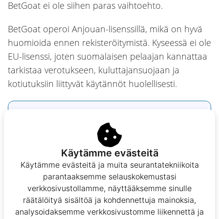
BetGoat ei ole siihen paras vaihtoehto.
BetGoat operoi Anjouan-lisenssillä, mikä on hyvä
huomioida ennen rekisteröitymistä. Kyseessä ei ole
EU-lisenssi, joten suomalaisen pelaajan kannattaa
tarkistaa verotukseen, kuluttajansuojaan ja
kotiutuksiin liittyvät käytännöt huolellisesti.
Muista ilmoittaa voitot verottajalle
Kasino ei ole velvollinen ilmoittamaan pelivoittoja
veroviranomaisille. Olet itse vastuussa voittojesi
Käytämme evästeitä
ilmoittamisesta paikallisten verolakien ja kasinon
Käytämme evästeitä ja muita seurantatekniikoita
lisenssin myöntäneen viranomaisen määräysten
parantaaksemme selauskokemustasi
mukaisesti. Nämä tiedot on tarkoitettu vain
verkkosivustollamme, näyttääksemme sinulle
yleiseksi ohjeeksi, eivätkä ne ole oikeudellista
räätälöityä sisältöä ja kohdennettuja mainoksia,
neuvontaa.
analysoidaksemme verkkosivustomme liikennettä ja