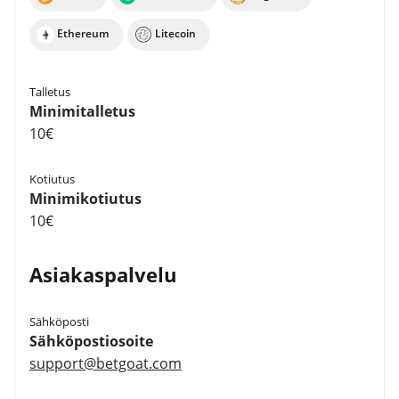
Ethereum
Litecoin
Talletus
Minimitalletus
10€
Kotiutus
Minimikotiutus
10€
Asiakaspalvelu
Sähköposti
Sähköpostiosoite
support@betgoat.com