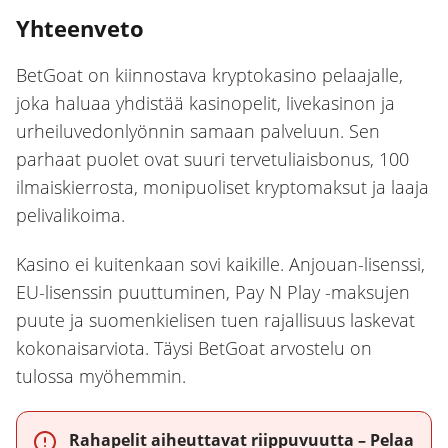
Yhteenveto
BetGoat on kiinnostava kryptokasino pelaajalle,
joka haluaa yhdistää kasinopelit, livekasinon ja
urheiluvedonlyönnin samaan palveluun. Sen
parhaat puolet ovat suuri tervetuliaisbonus, 100
ilmaiskierrosta, monipuoliset kryptomaksut ja laaja
pelivalikoima.
Kasino ei kuitenkaan sovi kaikille. Anjouan-lisenssi,
EU-lisenssin puuttuminen, Pay N Play -maksujen
puute ja suomenkielisen tuen rajallisuus laskevat
kokonaisarviota. Täysi BetGoat arvostelu on
tulossa myöhemmin.
Rahapelit aiheuttavat riippuvuutta – Pelaa