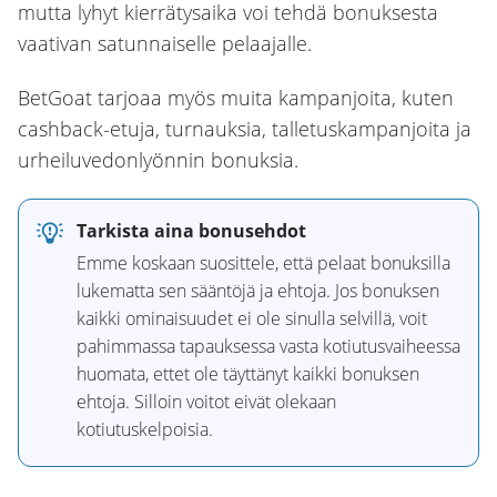
mutta lyhyt kierrätysaika voi tehdä bonuksesta
vaativan satunnaiselle pelaajalle.
BetGoat tarjoaa myös muita kampanjoita, kuten
cashback-etuja, turnauksia, talletuskampanjoita ja
urheiluvedonlyönnin bonuksia.
Tarkista aina bonusehdot
Emme koskaan suosittele, että pelaat bonuksilla
lukematta sen sääntöjä ja ehtoja. Jos bonuksen
kaikki ominaisuudet ei ole sinulla selvillä, voit
pahimmassa tapauksessa vasta kotiutusvaiheessa
huomata, ettet ole täyttänyt kaikki bonuksen
ehtoja. Silloin voitot eivät olekaan
kotiutuskelpoisia.