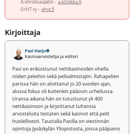
A-klinikkasäätiö –
a-klinikka.fi
EHYT ry –
ehyt.fi
Kirjoittaja
Pasi Harju
Kasinoarvostelija ja editori
Pasi on erikoistunut nettikasinoiden ohella
niiden peleihin sekä pelivalmistajiin. Rahapelien
parissa hän on aloittanut jo 20 vuoden ajan,
alussa fokus oli kuitenkin pääosin urheilussa.
Uransa aikana hän on tutustunut yli 400
nettikasinoon ja kirjoittanut tuhansia
arvosteluita testaten sekä kasinot että pelit
huolellisesti. Taustalla Pasilla on viestinnän
opintoja Jyväskylän Yliopistosta, joissa pääpaino