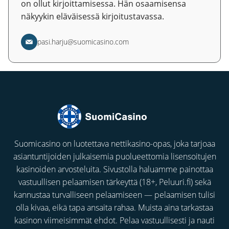
on ollut kirjoittamisessa. Hän osaamisensa
näkyykin eläväisessä kirjoitustavassa.
pasi.harju@suomicasino.com
Suomicasino on luotettava nettikasino-opas, joka tarjoaa
asiantuntijoiden julkaisemia puolueettomia lisensoitujen
kasinoiden arvosteluita. Sivustolla haluamme painottaa
vastuullisen pelaamisen tärkeyttä (18+,
Peluuri.fi
) sekä
kannustaa turvalliseen pelaamiseen — pelaamisen tulisi
olla kivaa, eikä tapa ansaita rahaa. Muista aina tarkastaa
kasinon viimeisimmät ehdot. Pelaa vastuullisesti ja nauti