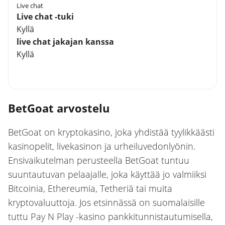
Live chat
Live chat -tuki
Kyllä
live chat jakajan kanssa
Kyllä
BetGoat arvostelu
BetGoat on kryptokasino, joka yhdistää tyylikkäästi
kasinopelit, livekasinon ja urheiluvedonlyönin.
Ensivaikutelman perusteella BetGoat tuntuu
suuntautuvan pelaajalle, joka käyttää jo valmiiksi
Bitcoinia, Ethereumia, Tetheriä tai muita
kryptovaluuttoja. Jos etsinnässä on suomalaisille
tuttu Pay N Play -kasino pankkitunnistautumisella,