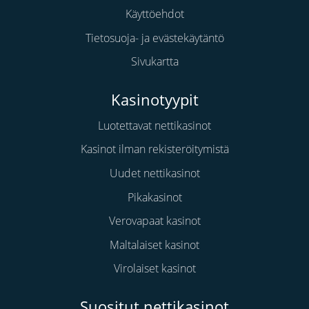
Käyttöehdot
Tietosuoja- ja evästekäytäntö
Sivukartta
Kasinotyypit
Luotettavat nettikasinot
Kasinot ilman rekisteröitymistä
Uudet nettikasinot
Pikakasinot
Verovapaat kasinot
Maltalaiset kasinot
Virolaiset kasinot
Suositut nettikasinot