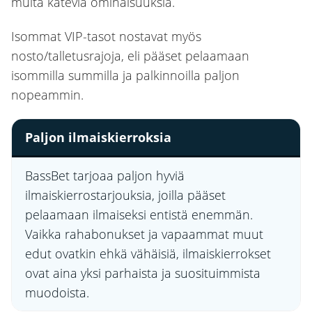
muita käteviä ominaisuuksia.
Isommat VIP-tasot nostavat myös
nosto/talletusrajoja, eli pääset pelaamaan
isommilla summilla ja palkinnoilla paljon
nopeammin.
Paljon ilmaiskierroksia
BassBet tarjoaa paljon hyviä
ilmaiskierrostarjouksia, joilla pääset
pelaamaan ilmaiseksi entistä enemmän.
Vaikka rahabonukset ja vapaammat muut
edut ovatkin ehkä vähäisiä, ilmaiskierrokset
ovat aina yksi parhaista ja suosituimmista
muodoista.