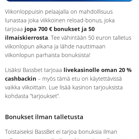
Viikonloppuisin pelaajalla on mahdollisuus
lunastaa joka viikkoinen reload-bonus, joka
tarjoaa
jopa 700 € bonukset ja 50
ilmaiskierrosta
. Tee vähintään 50 euron talletus
viikonlopun aikana ja lähde nauttimaan
viikonlopun parhaista bonuksista!
Lisäksi Bassbet tarjoaa
livekasinolle oman 20 %
cashbackin
– myös tämä etu on käytettävissä
vaikka viikoittain. Lue lisää kasinon tarjouksista
kohdasta ”tarjoukset”.
Bonukset ilman talletusta
Toistaiseksi BassBet ei tarjoa bonuksia ilman