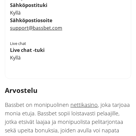
Sähköpostituki
Kyllä
Sähköpostiosoite
support@bassbet.com
Live chat
Live chat -tuki
Kyllä
Arvostelu
Bassbet on monipuolinen
nettikasino
, joka tarjoaa
monia etuja. Bassbet sopii loistavasti pelaajille,
jotka etsivät laajaa ja monipuolista pelitarjontaa
sekä upeita bonuksia, joiden avulla voi napata