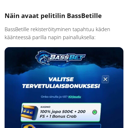
Näin avaat pelitilin BassBetille
BassBetille rekisteröityminen tapahtuu käden
käänteessä parilla napin painalluksella: