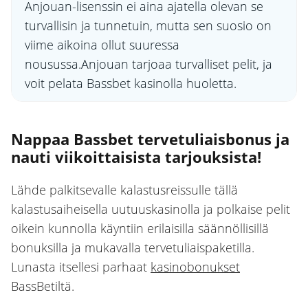
Anjouan-lisenssin ei aina ajatella olevan se
turvallisin ja tunnetuin, mutta sen suosio on
viime aikoina ollut suuressa
nousussa.Anjouan tarjoaa turvalliset pelit, ja
voit pelata Bassbet kasinolla huoletta.
Nappaa Bassbet tervetuliaisbonus ja
nauti viikoittaisista tarjouksista!
Lähde palkitsevalle kalastusreissulle tällä
kalastusaiheisella uutuuskasinolla ja polkaise pelit
oikein kunnolla käyntiin erilaisilla säännöllisillä
bonuksilla ja mukavalla tervetuliaispaketilla.
Lunasta itsellesi parhaat
kasinobonukset
BassBetiltä.