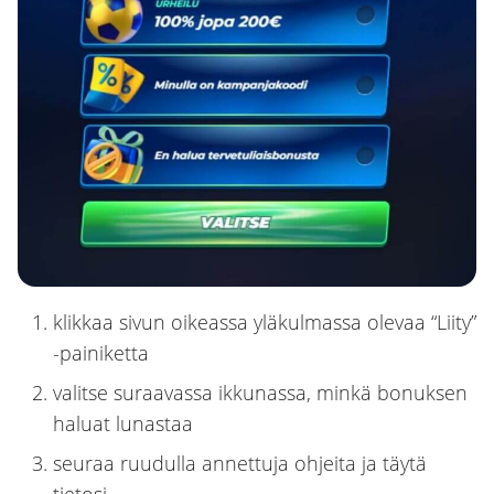
klikkaa sivun oikeassa yläkulmassa olevaa “Liity”
-painiketta
valitse suraavassa ikkunassa, minkä bonuksen
haluat lunastaa
seuraa ruudulla annettuja ohjeita ja täytä