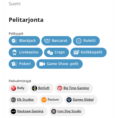
Suomi
Pelitarjonta
Pelityypit
Blackjack
Baccarat
Ruletti
Livekasino
Craps
Kolikkopelit
Pokeri
Game Show -pelit
Pelivalmistajat
Bally
BetSoft
Big Time Gaming
Elk Studios
Foxium
Games Global
Hacksaw Gaming
Iron Dog Studio