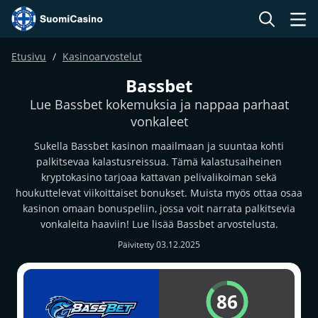
Etusivu
Kasinoarvostelut
Bassbet
Lue Bassbet kokemuksia ja nappaa parhaat
vonkaleet
Sukella Bassbet kasinon maailmaan ja suuntaa kohti
palkitsevaa kalastusreissua. Tämä kalastusaiheinen
kryptokasino tarjoaa kattavan pelivalikoiman sekä
houkuttelevat viikoittaiset bonukset. Muista myös ottaa osaa
kasinon omaan bonuspeliin, jossa voit narrata palkitsevia
vonkaleita haaviin! Lue lisää Bassbet arvostelusta.
Päivitetty 03.12.2025
86