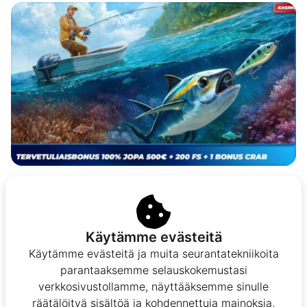
BassBet tervetuliaisbonus
Uusille pelaajille on tarjolla
100% talletusbonus
Käytämme evästeitä
jopa 500 € + 200 ilmaiskierrosta
+ 1 bonus
Käytämme evästeitä ja muita seurantatekniikoita
parantaaksemme selauskokemustasi
crab
. Minimitalletus on 20 euroa, joka aktivoi sekä
verkkosivustollamme, näyttääksemme sinulle
bonuksen että ilmaiskierrokset. 10 euron talletus
räätälöityä sisältöä ja kohdennettuja mainoksia,