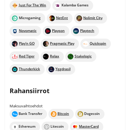
Just For The Win
Kalamba Games
Microgaming
NetEnt
Nolimit City
Novomatic
Playson
Playtech
Play’n GO
Pragmatic Play
Quickspin
Red Tiger
Relax
Stakelogic
Thunderkick
Yggdrasil
Rahansiirrot
Maksuvaihtoehdot
Bank Transfer
Bitcoin
Dogecoin
Ethereum
Litecoin
MasterCard