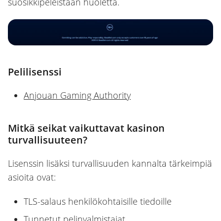
suosikkipeleistään huoletta.
Pelilisenssi
Anjouan Gaming Authority
Mitkä seikat vaikuttavat kasinon
turvallisuuteen?
Lisenssin lisäksi turvallisuuden kannalta tärkeimpiä
asioita ovat:
TLS-salaus henkilökohtaisille tiedoille
Tunnetut pelinvalmistajat