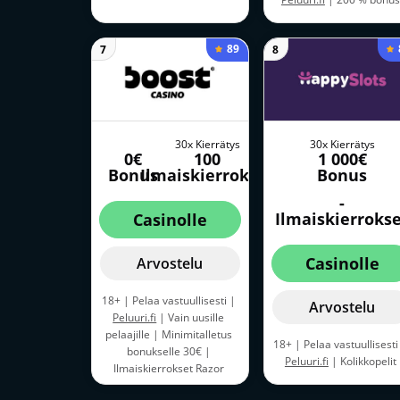
jopa 1000 € saakka |
Kierrätysvaatimus 30x 
89
7
8
Maksimibonus aktivoitu
vain, jos talletat vähintä
500 € | Panostusvaatim
on täytettävä 3 päivän
kuluessa |
Sääntöjä ja
ehtoja sovelletaan
30x Kierrätys
30x Kierrätys
0€
100
1 000€
Bonus
Ilmaiskierrokset
Bonus
-
Ilmaiskierroks
Casinolle
Casinolle
Arvostelu
18+ | Pelaa vastuullisesti |
Arvostelu
Peluuri.fi
| Vain uusille
pelaajille | Minimitalletus
18+ | Pelaa vastuullisesti
bonukselle 30€ |
Peluuri.fi
| Kolikkopelit
Ilmaiskierrokset Razor
kierrättävät 100 %.
Ways slottiin |
Kierrätysvaatimus 30x,