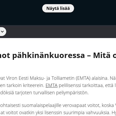
Kierrätysvaatimus: voitot
bo
a.
kierrätysvaatimus.
50x. |
Sääntöjä ja ehtoja
Näytä lisää
Talletusbonuksen
sovelletaan
M
voimassaoloaika on 7
j
päivää. Ilmaiskierrosten
voimassaoloaika on 3
päivää. Kolikkopelejä
koskee 100%
00
kierrätysprosentti, kun taas
muissa peleissä
kierrätysprosentti on 5%.
inot pähkinänkuoressa – Mitä o
Ilmaiskierrokset ovat
,
käytettävissä ainoastaan
John Hunter and the Book
of Tut -kolikkopeliin
00
(Pragmatic Play).
ivat Viron Eesti Maksu- ja Tolliametin (EMTA) alaisina. N
|
Ilmaiskierrosten voittokatto
on 50 euroa. Panoskatto 5€.
en tarkoin kriteerein.
EMTA
pelilisenssi tarkoittaa, että 
|
Sääntöjä ja ehtoja
öksiä tarjoten turvallisen peliympäristön.
sovelletaan
kohtaisesti suomalaispelaajille verovapaat voitot, koska
aat voitot ovatkin yksi lisenssin suurimpia vahvuuksia.