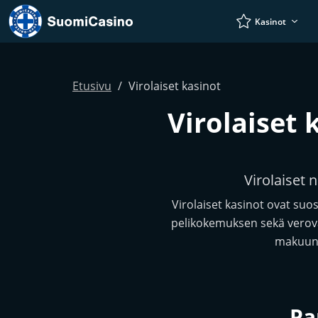
Kasinot
Etusivu
Virolaiset kasinot
Virolaiset
Virolaiset 
Virolaiset kasinot ovat suo
pelikokemuksen sekä verovap
makuun s
Pa