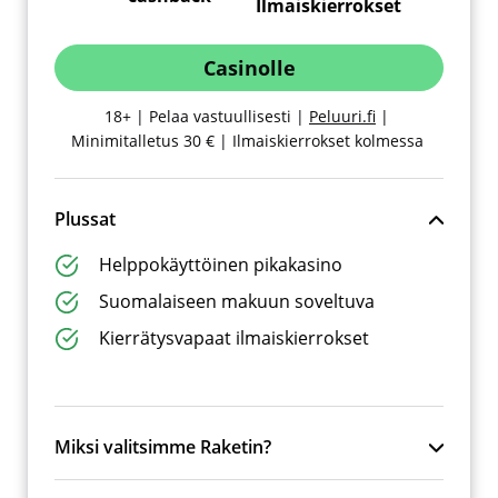
Ilmaiskierrokset
Casinolle
18+ | Pelaa vastuullisesti |
Peluuri.fi
|
Minimitalletus 30 € | Ilmaiskierrokset kolmessa
osassa: 100 Book of Deadiin, 100 Tome of
Madnessiin, 100 Legacy of Deadiin |
Kierrätysvaatimus voitoilla 35x |
Sääntöjä ja
Plussat
ehtoja sovelletaan
Helppokäyttöinen pikakasino
Suomalaiseen makuun soveltuva
Kierrätysvapaat ilmaiskierrokset
Miksi valitsimme Raketin?