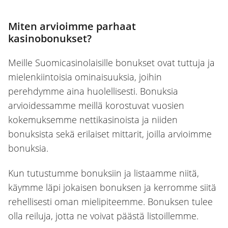
Miten arvioimme parhaat
kasinobonukset?
Meille Suomicasinolaisille bonukset ovat tuttuja ja
mielenkiintoisia ominaisuuksia, joihin
perehdymme aina huolellisesti. Bonuksia
arvioidessamme meillä korostuvat vuosien
kokemuksemme nettikasinoista ja niiden
bonuksista sekä erilaiset mittarit, joilla arvioimme
bonuksia.
Kun tutustumme bonuksiin ja listaamme niitä,
käymme läpi jokaisen bonuksen ja kerromme siitä
rehellisesti oman mielipiteemme. Bonuksen tulee
olla reiluja, jotta ne voivat päästä listoillemme.