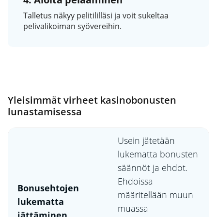
Talletus näkyy pelitililläsi ja voit sukeltaa
pelivalikoiman syövereihin.
Yleisimmät virheet kasinobonusten
lunastamisessa
Usein jätetään
lukematta bonusten
säännöt ja ehdot.
Ehdoissa
Bonusehtojen
määritellään muun
lukematta
muassa
jättäminen