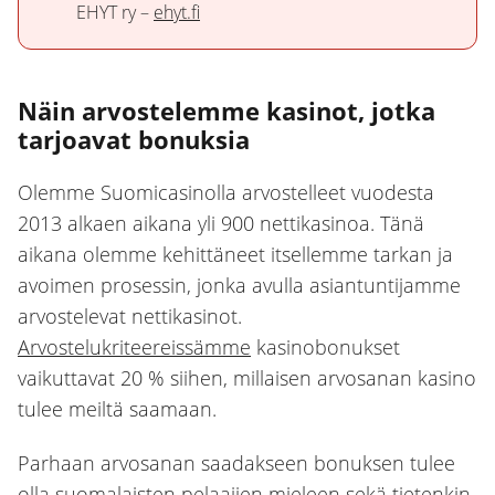
EHYT ry –
ehyt.fi
Näin arvostelemme kasinot, jotka
tarjoavat bonuksia
Olemme Suomicasinolla arvostelleet vuodesta
2013 alkaen aikana yli 900 nettikasinoa. Tänä
aikana olemme kehittäneet itsellemme tarkan ja
avoimen prosessin, jonka avulla asiantuntijamme
arvostelevat nettikasinot.
Arvostelukriteereissämme
kasinobonukset
vaikuttavat 20 % siihen, millaisen arvosanan kasino
tulee meiltä saamaan.
Parhaan arvosanan saadakseen bonuksen tulee
olla suomalaisten pelaajien mieleen sekä tietenkin