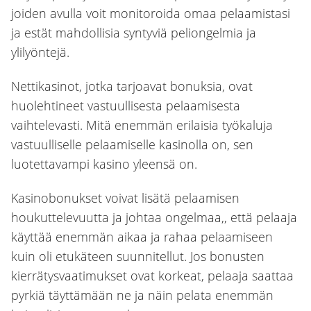
joiden avulla voit monitoroida omaa pelaamistasi
ja estät mahdollisia syntyviä peliongelmia ja
ylilyöntejä.
Nettikasinot, jotka tarjoavat bonuksia, ovat
huolehtineet vastuullisesta pelaamisesta
vaihtelevasti. Mitä enemmän erilaisia työkaluja
vastuulliselle pelaamiselle kasinolla on, sen
luotettavampi kasino yleensä on.
Kasinobonukset voivat lisätä pelaamisen
houkuttelevuutta ja johtaa ongelmaa,, että pelaaja
käyttää enemmän aikaa ja rahaa pelaamiseen
kuin oli etukäteen suunnitellut. Jos bonusten
kierrätysvaatimukset ovat korkeat, pelaaja saattaa
pyrkiä täyttämään ne ja näin pelata enemmän