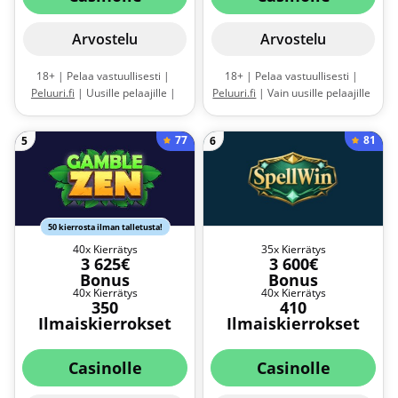
Arvostelu
Arvostelu
18+ | Pelaa vastuullisesti |
18+ | Pelaa vastuullisesti |
Peluuri.fi
| Uusille pelaajille |
Peluuri.fi
| Vain uusille pelaajille
Osa kolmioaista
| 20 € minimitalletus |
tervetuliaispakettia |
Kierrätysvaatimus 40x bonus, x3
77
81
5
6
Minimitalletus 20 € 100 %
bonuksesta | Maksimipanos 50
bonukselle, 50 € 100 %
€ | 5 päivää aikaa kierrättää
bonukselle ja ilmaiskierroksille |
bonukset ja ilmaiskierrokset
Kierrätysaika 7vrk |
Sääntöjä ja
niiden vastaanottamisesta. |
ehtoja sovelletaan
Sääntöjä ja ehtoja sovelletaan
50 kierrosta ilman talletusta!
40x Kierrätys
35x Kierrätys
3 625€
3 600€
Bonus
Bonus
40x Kierrätys
40x Kierrätys
350
410
Ilmaiskierrokset
Ilmaiskierrokset
Casinolle
Casinolle