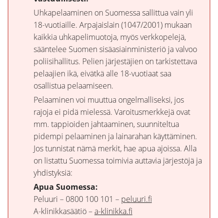
Uhkapelaaminen on Suomessa sallittua vain yli
18-vuotiaille. Arpajaislain (1047/2001) mukaan
kaikkia uhkapelimuotoja, myös verkkopelejä,
sääntelee Suomen sisäasiainministeriö ja valvoo
poliisihallitus. Pelien järjestäjien on tarkistettava
pelaajien ikä, eivätkä alle 18-vuotiaat saa
osallistua pelaamiseen.
Pelaaminen voi muuttua ongelmalliseksi, jos
rajoja ei pidä mielessä. Varoitusmerkkejä ovat
mm. tappioiden jahtaaminen, suunniteltua
pidempi pelaaminen ja lainarahan käyttäminen.
Jos tunnistat nämä merkit, hae apua ajoissa. Alla
on listattu Suomessa toimivia auttavia järjestöjä ja
yhdistyksiä:
Apua Suomessa:
Peluuri – 0800 100 101 –
peluuri.fi
A-klinikkasäätiö –
a-klinikka.fi