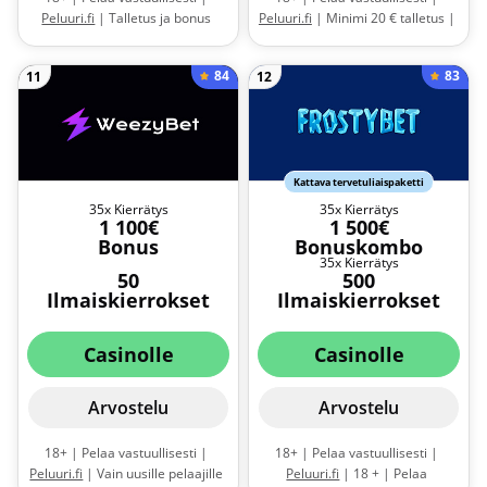
Peluuri.fi
| Talletus ja bonus
Peluuri.fi
| Minimi 20 € talletus |
tulee kierrättää 35 kertaa ennen
Kierrätysvaatimus (bonus +
kotiutusta | Bonuksen
talletus) 35x ja ilmaiskierrokset
84
83
11
12
voimassaoloaika on 30 päivää |
40x | Bonus jaettu kolmen
Ilmaiskierrokset vanhenevat 24
ensitalletuksen kesken |
tunnin kuluttua aktivoinnista |
Maksimipanos 5 € |
Ainoastaan kolikkopelit täyttävät
Kierrätysvaatimus käytettävä 10
kierrätyksen koko panoksen
päivän sisällä |
Sääntöjä ja
arvolla |
Sääntöjä ja ehtoja
ehtoja sovelletaan
Kattava tervetuliaispaketti
sovelletaan
35x Kierrätys
35x Kierrätys
1 100€
1 500€
Bonus
Bonuskombo
35x Kierrätys
50
500
Ilmaiskierrokset
Ilmaiskierrokset
Casinolle
Casinolle
Arvostelu
Arvostelu
18+ | Pelaa vastuullisesti |
18+ | Pelaa vastuullisesti |
Peluuri.fi
| Vain uusille pelaajille
Peluuri.fi
| 18 + | Pelaa