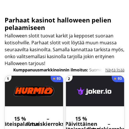
Parhaat kasinot halloween pelien
pelaamiseen
Halloween slotit tuovat karkit ja kepposet suoraan
kotisohville. Parhaat slotit voit löytää muun muassa
seuraavilta kasinoilta. Samalla kannattaa tarkista myös,
onko valitsemallasi kasinolla tarjolla jokin erityinen
Halloween tarjous!
Kumppanuusmarkkinoinnin ilmoitus:
Suomicasinolla
Näytä lisää
löydämme pelaajille heidän tarpeiden mukaiset parhaat
93
93
1
2
nettikasinot. Osa sivustoltamme löytyvistä linkeistä ovat Affiliate-
linkkejä tarkoittaen, että mikäli klikkaat niistä ja talletat,
Suomicasino voi ansaita komission siitä — tämä ei kuitenkaan
aiheuta ylimääräisiä kuluja sinulle.
15 %
–
15 %
Käteispalautus
Ilmaiskierrokset
Päivittäinen
–
käteispalautus
Ilmaiskierrokse