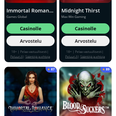
Immortal Romance: Mega Moolah
Midnight Thirst
Games Global
Max Win Gaming
Casinolle
Casinolle
Arvostelu
Arvostelu
18+ | Pelaa vastuullisesti|
18+ | Pelaa vastuullisesti|
Peluuri.fi
|
Sääntöjä ja ehtoja
Peluuri.fi
|
Sääntöjä ja ehtoja
sovelletaan
sovelletaan
87
89