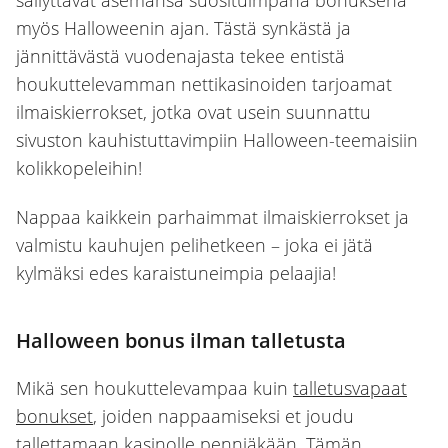
säilyttävät asemansa suosituimpana bonuksena
myös Halloweenin ajan. Tästä synkästä ja
jännittävästä vuodenajasta tekee entistä
houkuttelevamman nettikasinoiden tarjoamat
ilmaiskierrokset, jotka ovat usein suunnattu
sivuston kauhistuttavimpiin Halloween-teemaisiin
kolikkopeleihin!
Nappaa kaikkein parhaimmat ilmaiskierrokset ja
valmistu kauhujen pelihetkeen – joka ei jätä
kylmäksi edes karaistuneimpia pelaajia!
Halloween bonus ilman talletusta
Mikä sen houkuttelevampaa kuin
talletusvapaat
bonukset
, joiden nappaamiseksi et joudu
tallettamaan kasinolle penniäkään. Tämän