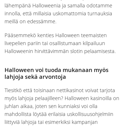
lähempänä Halloweenia ja samalla odotamme
innolla, että millaisia uskomattomia turnauksia
meillä on edessämme.
Pääsemmekö kenties Halloween teemaisten
livepelien pariin tai osallistumaan kilpailuun
Halloweenin hirvittävimmän slotin pelaamisesta.
Halloween voi tuoda mukanaan myös
lahjoja sekä arvontoja
Tiesitkö että toisinaan nettikasinot voivat tarjota
myös lahjoja pelaajilleen? Halloween kasinoilla on
juhlan aikaa, joten sen kunniaksi voi olla
mahdollista löytää erilaisia uskollisuusohjelmiin
liittyviä lahjoja tai esimerkiksi kampanjan