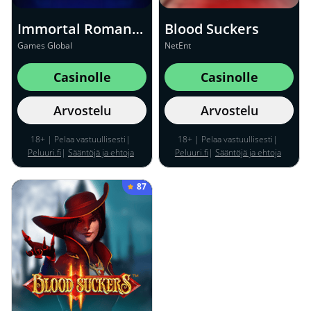
Immortal Romance
Blood Suckers
Games Global
NetEnt
Casinolle
Casinolle
Arvostelu
Arvostelu
18+ | Pelaa vastuullisesti|
18+ | Pelaa vastuullisesti|
Peluuri.fi
|
Sääntöjä ja ehtoja
Peluuri.fi
|
Sääntöjä ja ehtoja
sovelletaan
sovelletaan
87