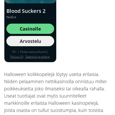
Blood Suckers 2
NetEnt
Casinolle
Arvostelu
18+ | Pelaa vastuullisesti|
Peluuri.fi
|
Sääntöjä ja ehtoja
sovelletaan
Halloween kolikkopelejä löytyy useita erilaisia.
Niiden pelaaminen nettikasinoilla onnistuu miltei
poikkeuksetta joko ilmaiseksi tai oikealla rahalla.
Useat tuottajat ovat myös suunnitelleet
markkinoille erilaista Halloween kasinopelejä,
joista osasta on tullut suositumpia, kuin toisista.