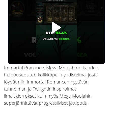
Immortal Romance: Mega Moolah on kahden
huippusuositun kolikkopelin yhdistelmä, josta
löydät niin Immortal Romancen hyytävän
tunnelman ja Twilightin inspiroimat
ilmaiskierrokset kuin myös Mega Moolahin
superjännittävät
progressiiviset jättipotit
.