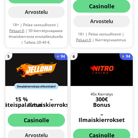
Casinolle
Arvostelu
Arvostelu
18+ | Pelaa vastuullisesti |
Peluuri.fi
| 50 kierrätysvapaata
18+ | Pelaa vastuullisesti |
ilmaiskierrosta ensitalletuksella
Peluuri.fi
| Kierrätysvaatimus
| Talleta 20-49 €,
bonusrahalle on 40x, joka tulee
ilmaiskierrosten panos 0,10 € |
täyttää 7 päivän kuluessa.
Talleta 50-99 €, ilmaiskierrosten
94
94
5
6
Maksimipanos bonuksilla
panos 0,20 € | Talleta vähtinään
pelatessa 5 €. Jotta bonuksen voi
100 €, ilmaiskierrosten panos
napata, tulee pelaajan tehdä
0,50 € | Ilmaiskierrokset
vähintään 25 € minimitalletus. |
voimassa 24 tuntia |
Sääntöjä ja ehtoja sovelletaan
Ilmaiskierrokset Big Bass Reel
Ilmaiskierroksia viikoittain!
Repeat -peliit |
Sääntöjä ja
40x Kierrätys
ehtoja sovelletaan
15 %
–
300€
Käteispalautus
Ilmaiskierrokset
Bonus
–
Ilmaiskierrokset
Casinolle
Casinolle
Arvostelu