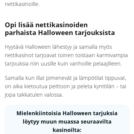
nettikasinoille.
Opi lisää nettikasinoiden
parhaista Halloween tarjouksista
Hyytävä Halloween lähestyy ja samalla myös
nettikasinot tarjoavat toinen toistaan karmivampia
tarjouksia niin uusille kuin vanhoille pelaajilleen.
Samalla kun illat pimenevät ja lämpötilat tippuvat,
on aika kietoutua peittoon ja peleta kynttilän – tai
jopa takkatulen valossa.
Mielenkiintoisia Halloween tarjuksia
löytyy muun muassa seuraavilta
kasinoilta: