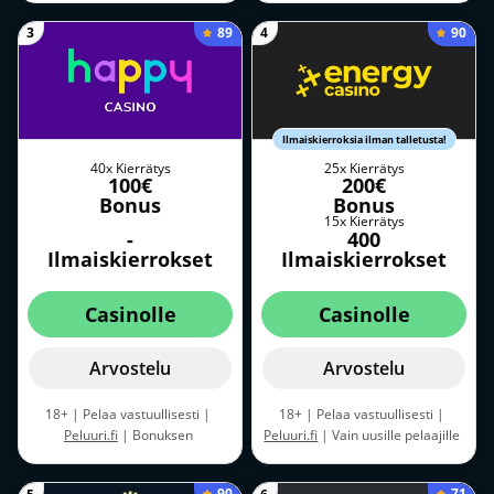
Ilmaiskierrokset Superkierroksia
kierrätysvaatimus, joka tulee
89
90
3
4
1€ panoksella | Ilmaiskierrosten
täyttää 30 vrk:n aikana.
minimitalletus 10 € |
Ilmaiskierrokset ovat voimassa
Kierrätysvaatimus bonuksilla
72h ja niitä koskee 20€
35x | Neteller ja Skrill eivät
voittokatto. Maksimipanos
oikeuta bonukseen |
Sääntöjä ja
bonuksella on 5€. |
Sääntöjä ja
ehtoja sovelletaan
ehtoja sovelletaan
Ilmaiskierroksia ilman talletusta!
40x Kierrätys
25x Kierrätys
100€
200€
Bonus
Bonus
15x Kierrätys
-
400
Ilmaiskierrokset
Ilmaiskierrokset
Casinolle
Casinolle
Arvostelu
Arvostelu
18+ | Pelaa vastuullisesti |
18+ | Pelaa vastuullisesti |
Peluuri.fi
| Bonuksen
Peluuri.fi
| Vain uusille pelaajille
minimitalletus on 10 euroa,
| Kierrätysvaatimus 20x/15x |
bonusta koskee 30x kertainen
Saat ensitalletuksellesi 100 %:n