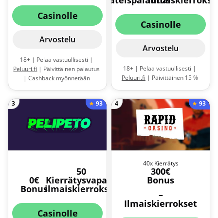
Casinolle
Casinolle
Arvostelu
Arvostelu
18+ | Pelaa vastuullisesti |
18+ | Pelaa vastuullisesti |
Peluuri.fi
| Päivittäinen palautus
Peluuri.fi
| Päivittäinen 15 %
| Cashback myönnetään
Cashback. Käteispalautus
nettotappioista | Palautus
maksetaan joka päivä klo 15.00
annetaan automaattisesti | |
93
93
3
4
mennessä. Kierrätysvaatimus on
Sääntöjä ja ehtoja sovelletaan
x10. Kierrätysvaatimus tulee
täyttää 1 päivässä. Bonukset
ovat saatavilla klo 23.59 asti
paikallista aikaa
lisäämispäivänään.
Käteispalautuksen
40x Kierrätys
50
300€
enimmäisvoitto on 20x
0€
Kierrätysvapaat
Bonus
bonussumma. Suurin panos 5
Bonus
ilmaiskierrokset
euroa. |
Sääntöjä ja ehtoja
–
sovelletaan
Ilmaiskierrokset
Casinolle