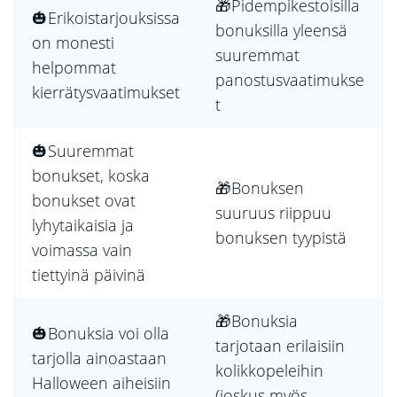
🎁Pidempikestoisilla
🎃Erikoistarjouksissa
bonuksilla yleensä
on monesti
suuremmat
helpommat
panostusvaatimukse
kierrätysvaatimukset
t
🎃Suuremmat
bonukset, koska
🎁Bonuksen
bonukset ovat
suuruus riippuu
lyhytaikaisia ​​ja
bonuksen tyypistä
voimassa vain
tiettyinä päivinä
🎁Bonuksia
🎃Bonuksia voi olla
tarjotaan erilaisiin
tarjolla ainoastaan
kolikkopeleihin
Halloween aiheisiin
(joskus myös