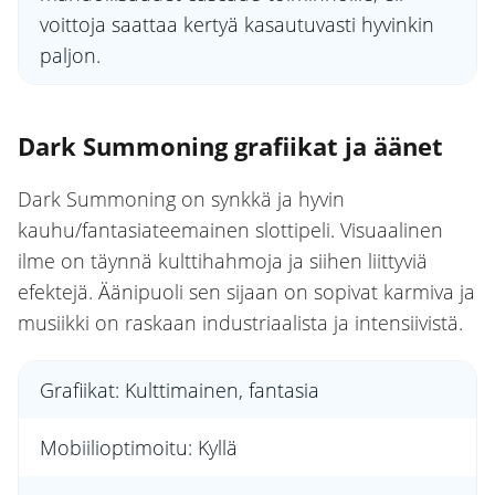
voittoja saattaa kertyä kasautuvasti hyvinkin
paljon.
Dark Summoning grafiikat ja äänet
Dark Summoning on synkkä ja hyvin
kauhu/fantasiateemainen slottipeli. Visuaalinen
ilme on täynnä kulttihahmoja ja siihen liittyviä
efektejä. Äänipuoli sen sijaan on sopivat karmiva ja
musiikki on raskaan industriaalista ja intensiivistä.
Grafiikat: Kulttimainen, fantasia
Mobiilioptimoitu: Kyllä