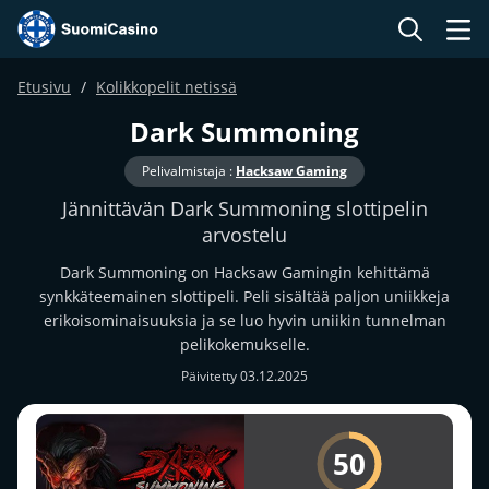
Etusivu
Kolikkopelit netissä
Dark Summoning
Pelivalmistaja :
Hacksaw Gaming
Jännittävän Dark Summoning slottipelin
arvostelu
Dark Summoning on Hacksaw Gamingin kehittämä
synkkäteemainen slottipeli. Peli sisältää paljon uniikkeja
erikoisominaisuuksia ja se luo hyvin uniikin tunnelman
pelikokemukselle.
Päivitetty 03.12.2025
50