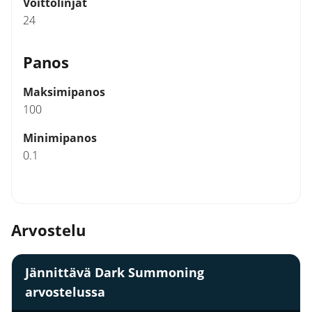
Voittolinjat
24
Panos
Maksimipanos
100
Minimipanos
0.1
Arvostelu
Jännittävä Dark Summoning
arvostelussa