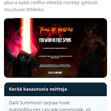
aikana kaikki Hellfire-efektillä merkityt symbolit
muuttuvat Wildeiksi.
Kerää kasautuvia voittoja
Dark Summonin tarjoaa hyvät
mahdollisuudet cascade-toiminnoille, eli