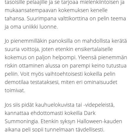
tasoisille pelaajille ja se tarjoaa mielenkiintoisen ja
mukaansatempaavan kokemuksen kenelle
tahansa. Suurimpana valttikorttina on pelin teema
ja oma uniikki luonne.
Jo pienemmilläkin panoksilla on mahdollista kerätä
suuria voittoja, joten etenkin ensikertalaiselle
kokemus on paljon helpompi. Yleensä pienemmän
riskin ottaminen alussa on parempi keino tutustua
peliin. Voit myös vaihtoehtoisesti kokeilla pelin
demotilaa testataksesi, miten eri ominaisuudet
toimivat.
Jos siis pidät kauhuelokuvista tai -videpeleistä,
kannattaa ehdottomasti kokeilla Dark
Summoningia. Etenkin syksyn Halloween-kauden
aikana peli sopii tunnelmaan täydellisesti.