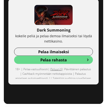
Dark Summoning
kokeile peliä ja pelaa demoa ilmaiseksi tai löydä
nettikasino.
Pelaa ilmaiseksi
Pelaa rahasta
18+ | Pelaa vastuullisesti|
Peluuri.fi
| Päivittäinen palautus
| Cashback myönnetään nettotappioista | Palautus
annetaan automaattisesti ||
Sääntöjä ja ehtoja sovelletaan