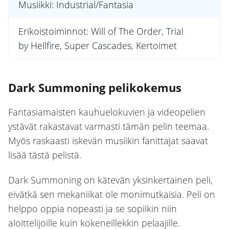
Musiikki: Industrial/Fantasia
Erikoistoiminnot: Will of The Order, Trial
by Hellfire, Super Cascades, Kertoimet
Dark Summoning pelikokemus
Fantasiamaisten kauhuelokuvien ja videopelien
ystävät rakastavat varmasti tämän pelin teemaa.
Myös raskaasti iskevän musiikin fanittajat saavat
lisää tästä pelistä.
Dark Summoning on kätevän yksinkertainen peli,
eivätkä sen mekaniikat ole monimutkaisia. Peli on
helppo oppia nopeasti ja se sopiikin niin
aloittelijoille kuin kokeneillekkin pelaajille.