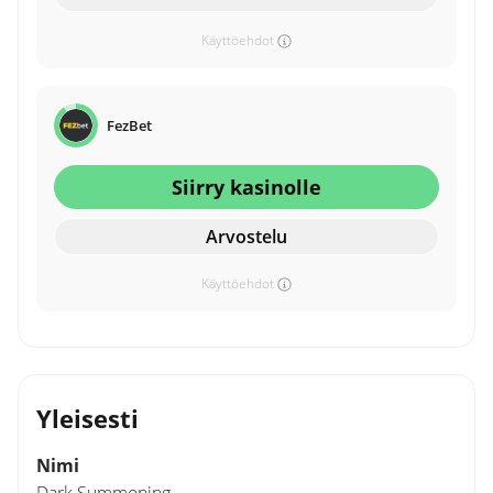
Käyttöehdot
FezBet
Siirry kasinolle
Arvostelu
Käyttöehdot
Yleisesti
Nimi