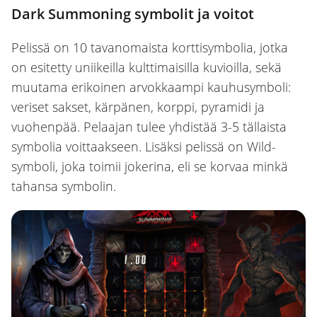
Dark Summoning symbolit ja voitot
Pelissä on 10 tavanomaista korttisymbolia, jotka
on esitetty uniikeilla kulttimaisilla kuvioilla, sekä
muutama erikoinen arvokkaampi kauhusymboli:
veriset sakset, kärpänen, korppi, pyramidi ja
vuohenpää. Pelaajan tulee yhdistää 3-5 tällaista
symbolia voittaakseen. Lisäksi pelissä on Wild-
symboli, joka toimii jokerina, eli se korvaa minkä
tahansa symbolin.