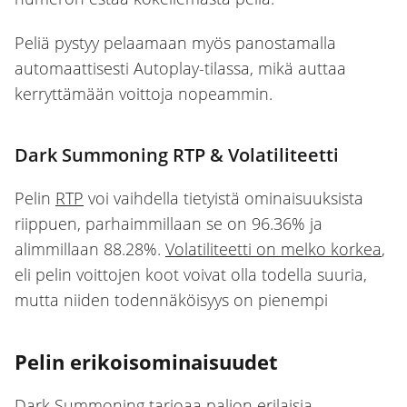
Peliä pystyy pelaamaan myös panostamalla
automaattisesti Autoplay-tilassa, mikä auttaa
kerryttämään voittoja nopeammin.
Dark Summoning RTP & Volatiliteetti
Pelin
RTP
voi vaihdella tietyistä ominaisuuksista
riippuen, parhaimmillaan se on 96.36% ja
alimmillaan 88.28%.
Volatiliteetti on melko korkea
,
eli pelin voittojen koot voivat olla todella suuria,
mutta niiden todennäköisyys on pienempi
Pelin erikoisominaisuudet
Dark Summoning tarjoaa paljon erilaisia