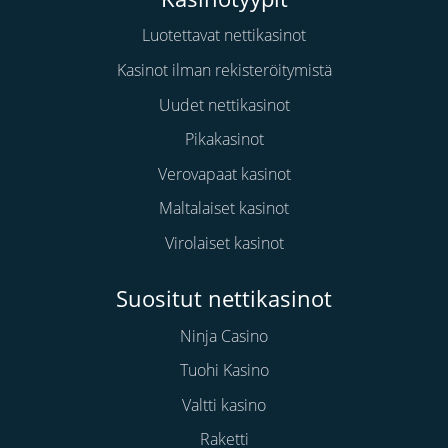
Luotettavat nettikasinot
Kasinot ilman rekisteröitymistä
Uudet nettikasinot
Pikakasinot
Verovapaat kasinot
Maltalaiset kasinot
Virolaiset kasinot
Suositut nettikasinot
Ninja Casino
Tuohi Kasino
Valtti kasino
Raketti