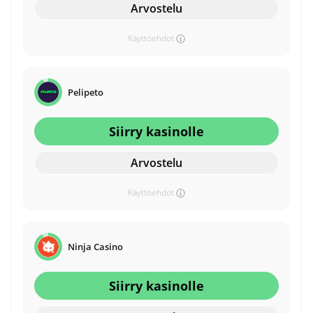
Arvostelu
Käyttöehdot
Pelipeto
Siirry kasinolle
Arvostelu
Käyttöehdot
Ninja Casino
Siirry kasinolle