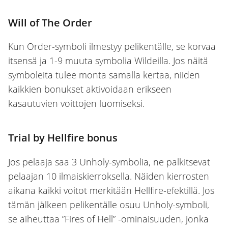
Will of The Order
Kun Order-symboli ilmestyy pelikentälle, se korvaa
itsensä ja 1-9 muuta symbolia Wildeilla. Jos näitä
symboleita tulee monta samalla kertaa, niiden
kaikkien bonukset aktivoidaan erikseen
kasautuvien voittojen luomiseksi.
Trial by Hellfire bonus
Jos pelaaja saa 3 Unholy-symbolia, ne palkitsevat
pelaajan 10 ilmaiskierroksella. Näiden kierrosten
aikana kaikki voitot merkitään Hellfire-efektillä. Jos
tämän jälkeen pelikentälle osuu Unholy-symboli,
se aiheuttaa ”Fires of Hell” -ominaisuuden, jonka