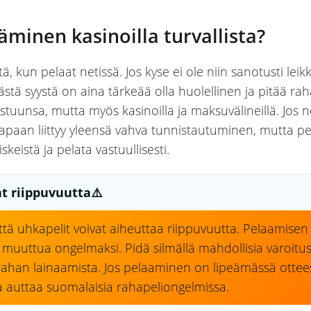
sovelletaan
minen kasinoilla turvallista?
ä, kun pelaat netissä. Jos kyse ei ole niin sanotusti lei
Tästä syystä on aina tärkeää olla huolellinen ja pitää rah
astuunsa, mutta myös kasinoilla ja maksuvälineillä. Jos n
aan liittyy yleensä vahva tunnistautuminen, mutta pel
keistä ja pelata vastuullisesti.
t riippuvuutta⚠️
ä uhkapelit voivat aiheuttaa riippuvuutta. Pelaamisen 
isi muuttua ongelmaksi. Pidä silmällä mahdollisia varoit
rahan lainaamista. Jos pelaaminen on lipeämässä ottees
ka auttaa suomalaisia rahapeliongelmissa.