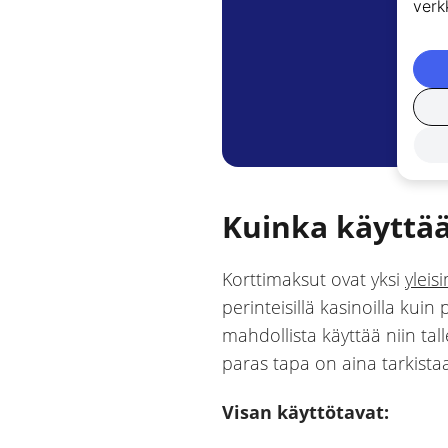
verk
Kuinka käyttää
Korttimaksut ovat yksi
yleis
perinteisillä kasinoilla kuin
mahdollista käyttää niin tal
paras tapa on aina tarkistaa
Visan käyttötavat: