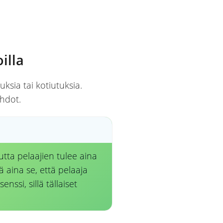
oilla
uksia tai kotiutuksia.
ehdot.
utta pelaajien tulee aina
ä aina se, että pelaaja
nssi, sillä tällaiset