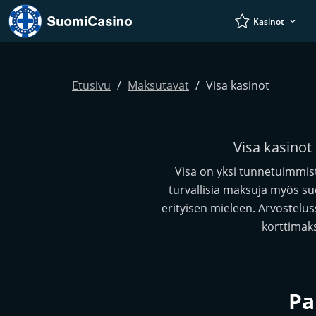
Kasinot
Etusivu
Maksutavat
Visa kasinot
Visa kasinot
Visa on yksi tunnetuimmist
turvallisia maksuja myös su
erityisen mieleen. Arvostel
korttimaks
Pa