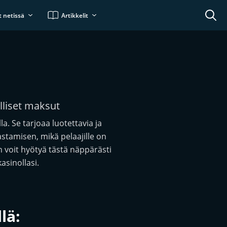
t netissä
Artikkelit
lliset maksut
. Se tarjoaa luotettavia ja
stamisen, mikä pelaajille on
voit hyötyä tästä näppärästi
asinollasi.
lä: