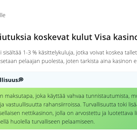
lle
tiutuksia koskevat kulut Visa kasin
sisältää 1-3 % käsittelykuluja, jotka voivat koskea tallet
aksetaan pelaajan puolesta, joten tarkista aina kasinon 
llisuus💭
inen maksutapa, joka käyttää vahvaa tunnistautumista, m
 vastuullisuutta rahansiirroissa. Turvallisuutta toki lisä
ellaisen nettikasinon, jolla on arvostettu ja luotettava lise
sellä huolella turvalliseen pelaamiseen.