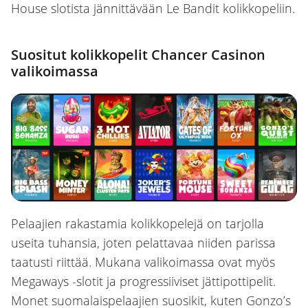
House slotista jännittävään Le Bandit kolikkopeliin.
Suositut kolikkopelit Chancer Casinon
valikoimassa
Pelaajien rakastamia kolikkopelejä on tarjolla
useita tuhansia, joten pelattavaa niiden parissa
taatusti riittää. Mukana valikoimassa ovat myös
Megaways -slotit ja progressiiviset jättipottipelit.
Monet suomalaispelaajien suosikit, kuten Gonzo’s