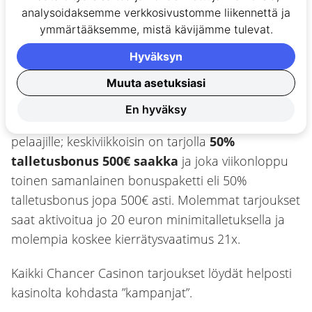
analysoidaksemme verkkosivustomme liikennettä ja
ymmärtääksemme, mistä kävijämme tulevat.
Hyväksyn
Muuta asetuksiasi
Chancer Casino tarjoukset
En hyväksy
Lisäksi kasino tarjoaa reload-bonuksia aktiivisille
pelaajille; keskiviikkoisin on tarjolla
50%
talletusbonus 500€ saakka
ja joka viikonloppu
toinen samanlainen bonuspaketti eli 50%
talletusbonus jopa 500€ asti. Molemmat tarjoukset
saat aktivoitua jo 20 euron minimitalletuksella ja
molempia koskee kierrätysvaatimus 21x.
Kaikki Chancer Casinon tarjoukset löydät helposti
kasinolta kohdasta ”kampanjat”.