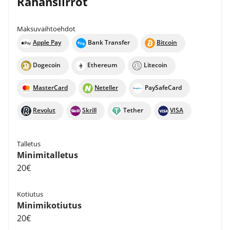
Rahansiirrot
Maksuvaihtoehdot
Apple Pay
Bank Transfer
Bitcoin
Dogecoin
Ethereum
Litecoin
MasterCard
Neteller
PaySafeCard
Revolut
Skrill
Tether
VISA
Talletus
Minimitalletus
20€
Kotiutus
Minimikotiutus
20€