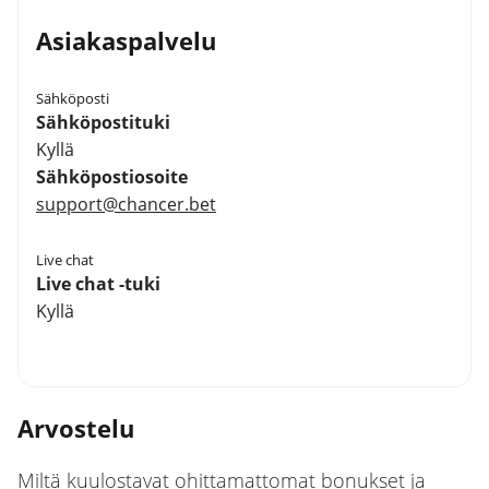
Asiakaspalvelu
Sähköposti
Sähköpostituki
Kyllä
Sähköpostiosoite
support@chancer.bet
Live chat
Live chat -tuki
Kyllä
Arvostelu
Miltä kuulostavat ohittamattomat bonukset ja