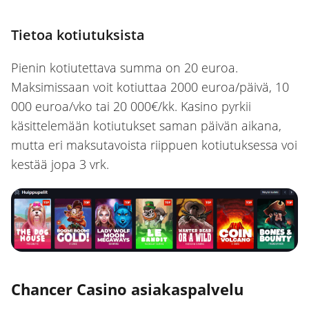
Tietoa kotiutuksista
Pienin kotiutettava summa on 20 euroa.
Maksimissaan voit kotiuttaa 2000 euroa/päivä, 10
000 euroa/vko tai 20 000€/kk. Kasino pyrkii
käsittelemään kotiutukset saman päivän aikana,
mutta eri maksutavoista riippuen kotiutuksessa voi
kestää jopa 3 vrk.
Chancer Casino asiakaspalvelu