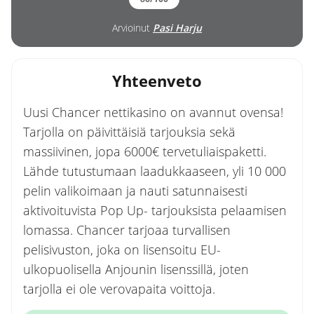
Arvioinut
Pasi Harju
Yhteenveto
Uusi Chancer nettikasino on avannut ovensa!
Tarjolla on päivittäisiä tarjouksia sekä
massiivinen, jopa 6000€ tervetuliaispaketti.
Lähde tutustumaan laadukkaaseen, yli 10 000
pelin valikoimaan ja nauti satunnaisesti
aktivoituvista Pop Up- tarjouksista pelaamisen
lomassa. Chancer tarjoaa turvallisen
pelisivuston, joka on lisensoitu EU-
ulkopuolisella Anjounin lisenssillä, joten
tarjolla ei ole verovapaita voittoja.