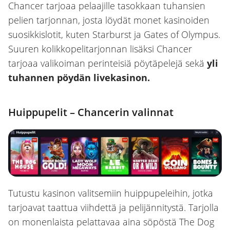
Chancer tarjoaa pelaajille tasokkaan tuhansien
pelien tarjonnan, josta löydät monet kasinoiden
suosikkislotit, kuten Starburst ja Gates of Olympus.
Suuren kolikkopelitarjonnan lisäksi Chancer
tarjoaa valikoiman perinteisiä pöytäpelejä sekä
yli
tuhannen pöydän livekasinon.
Huippupelit – Chancerin valinnat
Tutustu kasinon valitsemiin huippupeleihin, jotka
tarjoavat taattua viihdettä ja pelijännitystä. Tarjolla
on monenlaista pelattavaa aina söpöstä The Dog