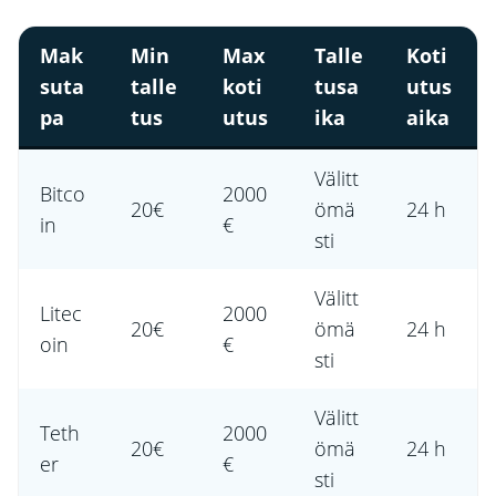
Mak
Min
Max
Talle
Koti
suta
talle
koti
tusa
utus
pa
tus
utus
ika
aika
Välitt
Bitco
2000
20€
ömä
24 h
in
€
sti
Välitt
Litec
2000
20€
ömä
24 h
oin
€
sti
Välitt
Teth
2000
20€
ömä
24 h
er
€
sti