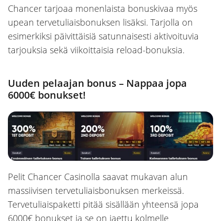
Chancer tarjoaa monenlaista bonuskivaa myös
upean tervetuliaisbonuksen lisäksi. Tarjolla on
esimerkiksi päivittäisiä satunnaisesti aktivoituvia
tarjouksia sekä viikoittaisia reload-bonuksia.
Uuden pelaajan bonus – Nappaa jopa
6000€ bonukset!
Pelit Chancer Casinolla saavat mukavan alun
massiivisen tervetuliaisbonuksen merkeissä.
Tervetuliaispaketti pitää sisällään yhteensä jopa
6000€ bonukset ja se on jaettu kolmelle