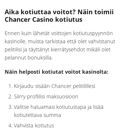
Aika kotiuttaa voitot? Näin toimii
Chancer Casino kotiutus
Ennen kuin lähetät voittojen kotiutuspyynnön
kasinolle, muista tarkistaa että olet vahvistanut
pelitilisi ja täyttänyt kierrätysehdot mikäli olet
pelannut bonuksilla.
Näin helposti kotiutat voitot kasinolta:
Kirjaudu sisään Chancer pelitilillesi
Siirry profiilisi maksuosioon
Valitse haluamasi kotiutustapa ja lisää
kotiutettava summa
Vahvista kotiutus