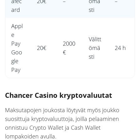
afec
20€
–
ömä
–
ard
sti
Appl
e
Välitt
Pay
2000
20€
ömä
24 h
Goo
€
sti
gle
Pay
Chancer Casino kryptovaluutat
Maksutapojen joukosta löytyvät myös joukko
suosittuja kryptovaluuttoja, joilla pelaaminen
onnistuu Crypto Wallet ja Cash Wallet
lompakoiden avulla.