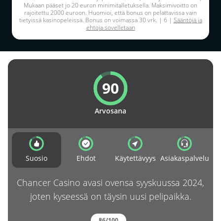
Mukaan pääset jo 20 euron minimitalletuksella. Maksimivoitto on
rajoitettu 2000 euroon. Huomioi, että bonus on pelattavissa vain
tietyissä kasinopeleissä. Bonus on voimassa 30 vrk. | 6 |
Sääntöjä ja
ehtoja sovelletaan
90
Arvosana
Suosio
Ehdot
Käytettävyys
Asiakaspalvelu
Chancer Casino avasi ovensa syyskuussa 2024,
joten kyseessä on täysin uusi pelipaikka.
86/100