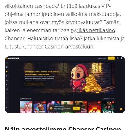
viikoittainen cashback? Entäpä laadukas VIP-
ohjelma ja monipuolinen valikoima maksutapoja,
joissa mukana ovat myös kryptovaluutat? Tämän
kaiken ja enemmän tarjoaa
tyylikäs nettikasino
Chancer. Haluaisitko tietää lisää? Jatka lukemista ja
tutustu Chancer Casinon arvosteluun!
Näin arvostelimme Chancer Casinon