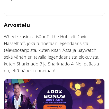
Arvostelu
Wheelz kasinoa isännöi The Hoff, eli David
Hasselhoff, joka tunnetaan legendaarisista
televisiosarjoista, kuten Ritari Ässä ja Baywatch
sekä vähän eri tavalla legendaarisista elokuvista,
kuten Sharknado 3 ja Sharknado 4. No, pääasia
on, että hänet tunnetaan!