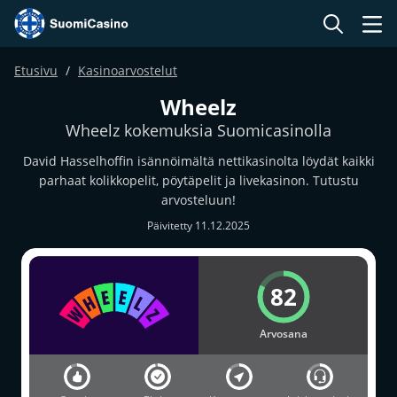
Etusivu
Kasinoarvostelut
Wheelz
Wheelz kokemuksia Suomicasinolla
David Hasselhoffin isännöimältä nettikasinolta löydät kaikki
parhaat kolikkopelit, pöytäpelit ja livekasinon. Tutustu
arvosteluun!
Päivitetty 11.12.2025
82
Arvosana