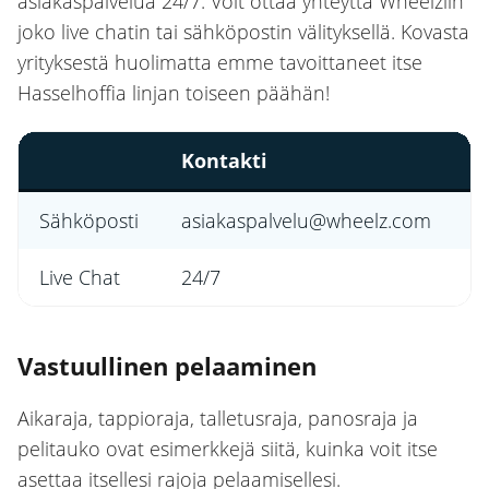
asiakaspalvelua 24/7. Voit ottaa yhteyttä Wheelziin
joko live chatin tai sähköpostin välityksellä. Kovasta
yrityksestä huolimatta emme tavoittaneet itse
Hasselhoffia linjan toiseen päähän!
Kontakti
V
Sähköposti
asiakaspalvelu@wheelz.com
2
Live Chat
24/7
1
Vastuullinen pelaaminen
Aikaraja, tappioraja, talletusraja, panosraja ja
pelitauko ovat esimerkkejä siitä, kuinka voit itse
asettaa itsellesi rajoja pelaamisellesi.