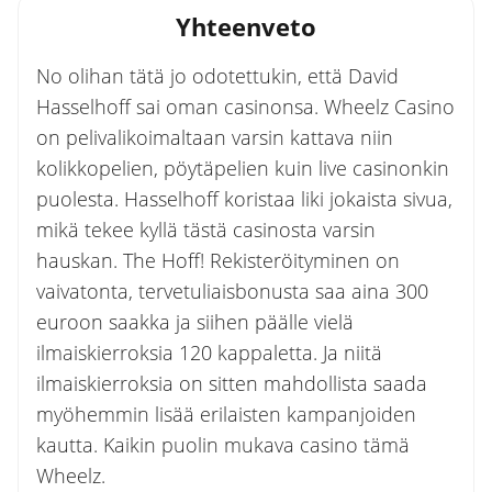
Yhteenveto
No olihan tätä jo odotettukin, että David
Hasselhoff sai oman casinonsa. Wheelz Casino
on pelivalikoimaltaan varsin kattava niin
kolikkopelien, pöytäpelien kuin live casinonkin
puolesta. Hasselhoff koristaa liki jokaista sivua,
mikä tekee kyllä tästä casinosta varsin
hauskan. The Hoff! Rekisteröityminen on
vaivatonta, tervetuliaisbonusta saa aina 300
euroon saakka ja siihen päälle vielä
ilmaiskierroksia 120 kappaletta. Ja niitä
ilmaiskierroksia on sitten mahdollista saada
myöhemmin lisää erilaisten kampanjoiden
kautta. Kaikin puolin mukava casino tämä
Wheelz.