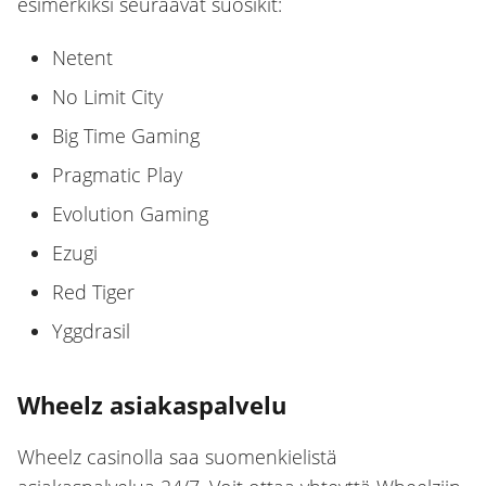
esimerkiksi seuraavat suosikit:
Netent
No Limit City
Big Time Gaming
Pragmatic Play
Evolution Gaming
Ezugi
Red Tiger
Yggdrasil
Wheelz asiakaspalvelu
Wheelz casinolla saa suomenkielistä