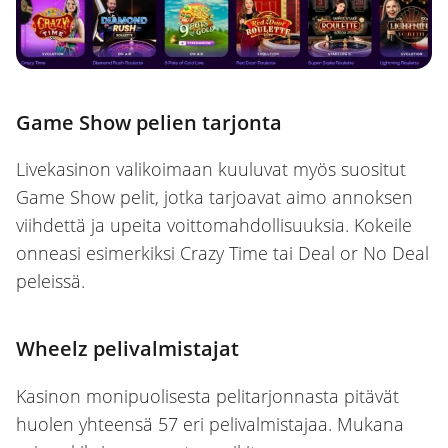
Game Show pelien tarjonta
Livekasinon valikoimaan kuuluvat myös suositut
Game Show pelit, jotka tarjoavat aimo annoksen
viihdettä ja upeita voittomahdollisuuksia. Kokeile
onneasi esimerkiksi Crazy Time tai Deal or No Deal
peleissä.
Wheelz pelivalmistajat
Kasinon monipuolisesta pelitarjonnasta pitävät
huolen yhteensä 57 eri pelivalmistajaa. Mukana