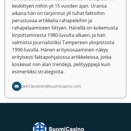
keskittyen niihin yli 15 vuoden ajan. Uransa
aikana hän on tarjonnut yli tuhat faktoihin
perustuvaa artikkelia rahapeleihin ja
rahapelaamiseen liittyen. Hänellä on kokemusta
kirjoittamisesta 1980-luvulta alkaen, ja hän
valmistui journalistiksi Tampereen yliopistosta
1990-luvulla. Hänen erityisosaaminen näkyy
erityisesti faktapohjaisissa artikkeleissa, jotka
koskevat niin alan trendejä, pelityyppejä kuin
esimerkiksi strategioita.
petri.lievonen@suomicasino.com