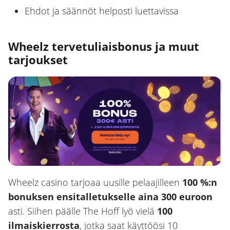
Ehdot ja säännöt helposti luettavissa
Wheelz tervetuliaisbonus ja muut
tarjoukset
Wheelz casino tarjoaa uusille pelaajilleen
100 %:n
bonuksen ensitalletukselle aina 300 euroon
asti. Siihen päälle The Hoff lyö vielä
100
ilmaiskierrosta
, jotka saat käyttöösi 10