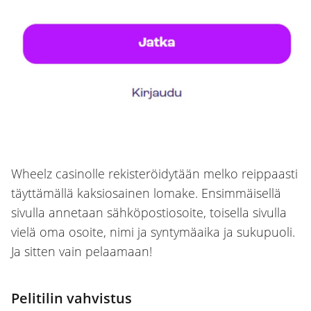
Wheelz casinolle rekisteröidytään melko reippaasti
täyttämällä kaksiosainen lomake. Ensimmäisellä
sivulla annetaan sähköpostiosoite, toisella sivulla
vielä oma osoite, nimi ja syntymäaika ja sukupuoli.
Ja sitten vain pelaamaan!
Pelitilin vahvistus