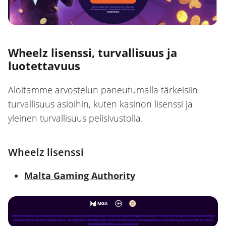
Wheelz lisenssi, turvallisuus ja
luotettavuus
Aloitamme arvostelun paneutumalla tärkeisiin
turvallisuus asioihin, kuten kasinon lisenssi ja
yleinen turvallisuus pelisivustolla.
Wheelz lisenssi
Malta Gaming Authority