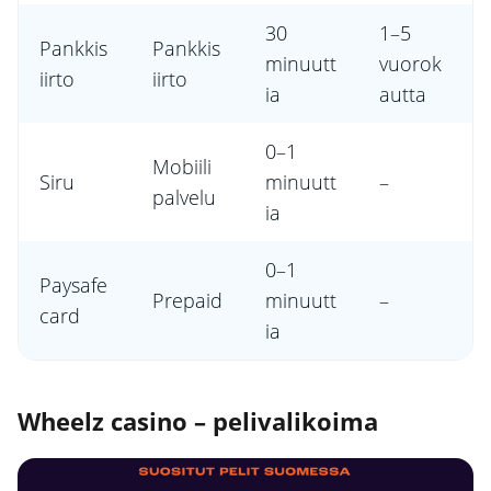
30
1–5
Pankkis
Pankkis
minuutt
vuorok
iirto
iirto
ia
autta
0–1
Mobiili
Siru
minuutt
–
palvelu
ia
0–1
Paysafe
Prepaid
minuutt
–
card
ia
Wheelz casino – pelivalikoima