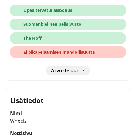
Upea tervetuliaisbonus
Suomenkielinen pelisivusto
The Hoff!
Ei pikapelaamisen mahdollisuutta
Arvosteluun
Lisätiedot
Nimi
Wheelz
Nettisivu