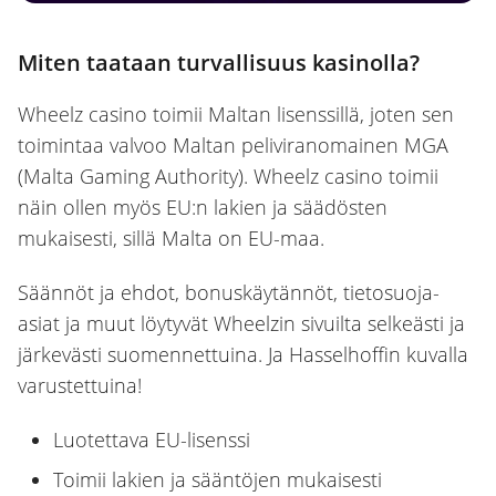
Miten taataan turvallisuus kasinolla?
Wheelz casino toimii Maltan lisenssillä, joten sen
toimintaa valvoo Maltan peliviranomainen MGA
(Malta Gaming Authority). Wheelz casino toimii
näin ollen myös EU:n lakien ja säädösten
mukaisesti, sillä Malta on EU-maa.
Säännöt ja ehdot, bonuskäytännöt, tietosuoja-
asiat ja muut löytyvät Wheelzin sivuilta selkeästi ja
järkevästi suomennettuina. Ja Hasselhoffin kuvalla
varustettuina!
Luotettava EU-lisenssi
Toimii lakien ja sääntöjen mukaisesti