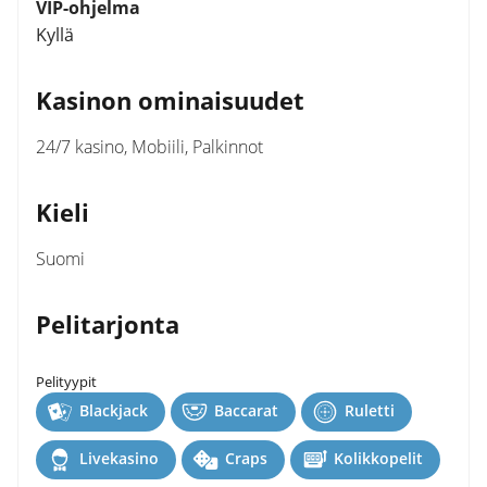
VIP-ohjelma
Kyllä
Kasinon ominaisuudet
24/7 kasino, Mobiili, Palkinnot
Kieli
Suomi
Pelitarjonta
Pelityypit
Blackjack
Baccarat
Ruletti
Livekasino
Craps
Kolikkopelit