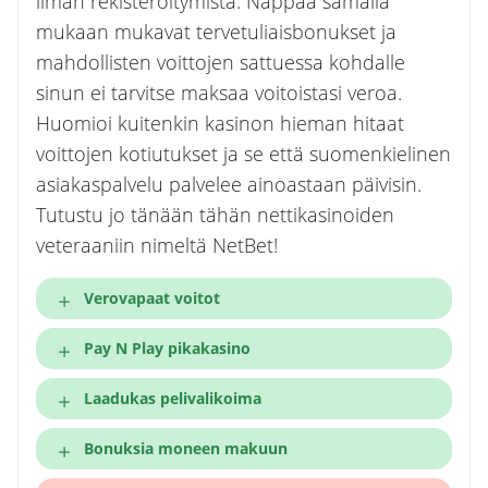
ilman rekisteröitymistä. Nappaa samalla
mukaan mukavat tervetuliaisbonukset ja
mahdollisten voittojen sattuessa kohdalle
sinun ei tarvitse maksaa voitoistasi veroa.
Huomioi kuitenkin kasinon hieman hitaat
voittojen kotiutukset ja se että suomenkielinen
asiakaspalvelu palvelee ainoastaan päivisin.
Tutustu jo tänään tähän nettikasinoiden
veteraaniin nimeltä NetBet!
Verovapaat voitot
Pay N Play pikakasino
Laadukas pelivalikoima
Bonuksia moneen makuun