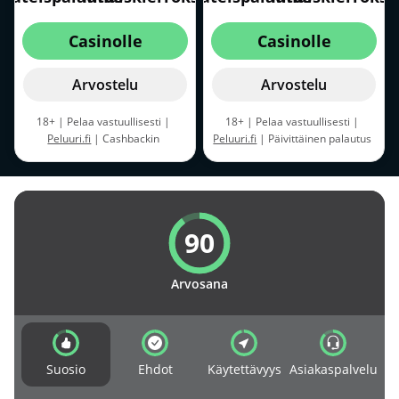
Casinolle
Casinolle
Arvostelu
Arvostelu
18+ | Pelaa vastuullisesti |
18+ | Pelaa vastuullisesti |
Peluuri.fi
| Cashbackin
Peluuri.fi
| Päivittäinen palautus
kierrätysvaatimus on 10x |
| Cashback myönnetään
Lunasta käteispalautus 24h
nettotappioista | Palautus
kuluessa | Suurin cashback-
annetaan automaattisesti | |
panos on 5 € | Cashback
Sääntöjä ja ehtoja sovelletaan
lisätään automaattisesti tilille 24
90
tunnin aikajaksoissa |
Sääntöjä
ja ehtoja sovelletaan
Arvosana
Suosio
Ehdot
Käytettävyys
Asiakaspalvelu