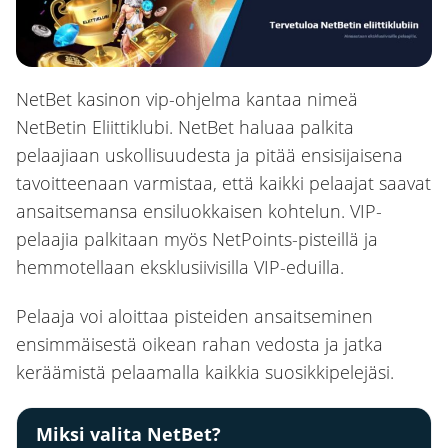
NetBet kasinon vip-ohjelma kantaa nimeä
NetBetin Eliittiklubi. NetBet haluaa palkita
pelaajiaan uskollisuudesta ja pitää ensisijaisena
tavoitteenaan varmistaa, että kaikki pelaajat saavat
ansaitsemansa ensiluokkaisen kohtelun. VIP-
pelaajia palkitaan myös NetPoints-pisteillä ja
hemmotellaan eksklusiivisilla VIP-eduilla.
Pelaaja voi aloittaa pisteiden ansaitseminen
ensimmäisestä oikean rahan vedosta ja jatka
keräämistä pelaamalla kaikkia suosikkipelejäsi.
Miksi valita NetBet?