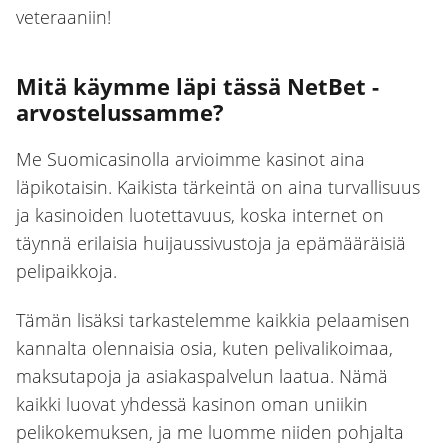
veteraaniin!
Mitä käymme läpi tässä NetBet -
arvostelussamme?
Me Suomicasinolla arvioimme kasinot aina
läpikotaisin. Kaikista tärkeintä on aina turvallisuus
ja kasinoiden luotettavuus, koska internet on
täynnä erilaisia huijaussivustoja ja epämääräisiä
pelipaikkoja.
Tämän lisäksi tarkastelemme kaikkia pelaamisen
kannalta olennaisia osia, kuten pelivalikoimaa,
maksutapoja ja asiakaspalvelun laatua. Nämä
kaikki luovat yhdessä kasinon oman uniikin
pelikokemuksen, ja me luomme niiden pohjalta