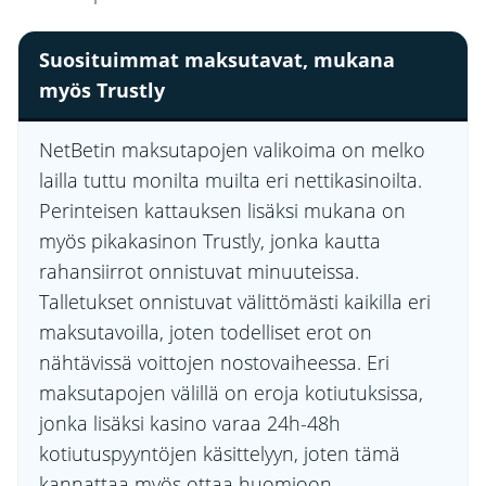
Suosituimmat maksutavat, mukana
myös Trustly
NetBetin maksutapojen valikoima on melko
lailla tuttu monilta muilta eri nettikasinoilta.
Perinteisen kattauksen lisäksi mukana on
myös pikakasinon Trustly, jonka kautta
rahansiirrot onnistuvat minuuteissa.
Talletukset onnistuvat välittömästi kaikilla eri
maksutavoilla, joten todelliset erot on
nähtävissä voittojen nostovaiheessa. Eri
maksutapojen välillä on eroja kotiutuksissa,
jonka lisäksi kasino varaa 24h-48h
kotiutuspyyntöjen käsittelyyn, joten tämä
kannattaa myös ottaa huomioon