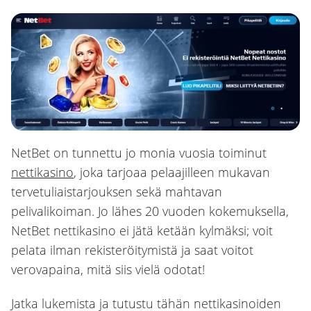
NetBet on tunnettu jo monia vuosia toiminut
nettikasino
, joka tarjoaa pelaajilleen mukavan
tervetuliaistarjouksen sekä mahtavan
pelivalikoiman. Jo lähes 20 vuoden kokemuksella,
NetBet nettikasino ei jätä ketään kylmäksi; voit
pelata ilman rekisteröitymistä ja saat voitot
verovapaina, mitä siis vielä odotat!
Jatka lukemista ja tutustu tähän nettikasinoiden