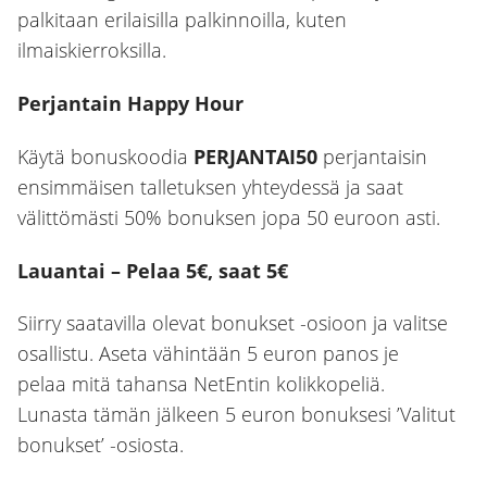
palkitaan erilaisilla palkinnoilla, kuten
ilmaiskierroksilla.
Perjantain Happy Hour
Käytä bonuskoodia
PERJANTAI50
perjantaisin
ensimmäisen talletuksen yhteydessä ja saat
välittömästi 50% bonuksen jopa 50 euroon asti.
Lauantai – Pelaa 5€, saat 5€
Siirry saatavilla olevat bonukset -osioon ja valitse
osallistu. Aseta vähintään 5 euron panos je
pelaa mitä tahansa NetEntin kolikkopeliä.
Lunasta tämän jälkeen 5 euron bonuksesi ’Valitut
bonukset’ -osiosta.