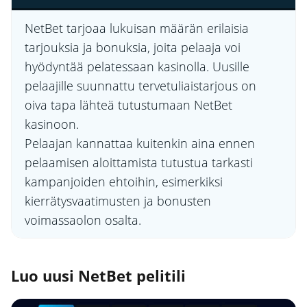
NetBet tarjoaa lukuisan määrän erilaisia
tarjouksia ja bonuksia, joita pelaaja voi
hyödyntää pelatessaan kasinolla. Uusille
pelaajille suunnattu tervetuliaistarjous on
oiva tapa lähteä tutustumaan NetBet
kasinoon.
Pelaajan kannattaa kuitenkin aina ennen
pelaamisen aloittamista tutustua tarkasti
kampanjoiden ehtoihin, esimerkiksi
kierrätysvaatimusten ja bonusten
voimassaolon osalta.
Luo uusi NetBet pelitili