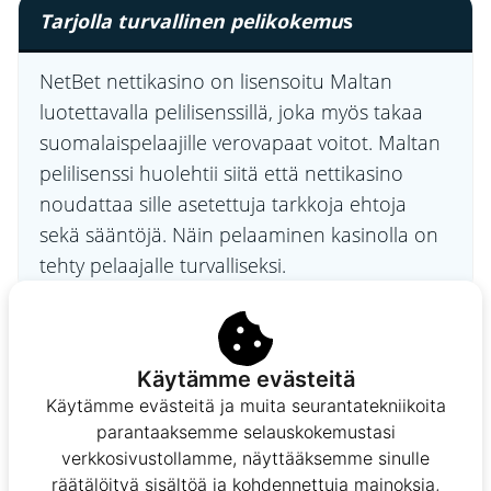
Tarjolla turvallinen pelikokemu
s
NetBet nettikasino on lisensoitu Maltan
luotettavalla pelilisenssillä, joka myös takaa
suomalaispelaajille verovapaat voitot. Maltan
pelilisenssi huolehtii siitä että nettikasino
noudattaa sille asetettuja tarkkoja ehtoja
sekä sääntöjä. Näin pelaaminen kasinolla on
tehty pelaajalle turvalliseksi.
NetBet tervetuliaistarjous ja muut
Käytämme evästeitä
edut
Käytämme evästeitä ja muita seurantatekniikoita
parantaaksemme selauskokemustasi
Seuraavaksi tarkastelemme miltä näyttää NetBetin
verkkosivustollamme, näyttääksemme sinulle
bonustarjonta. Tiedossa on hurjaa menoa
räätälöityä sisältöä ja kohdennettuja mainoksia,