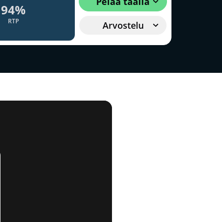
Pelaa täällä
94%
RTP
Arvostelu