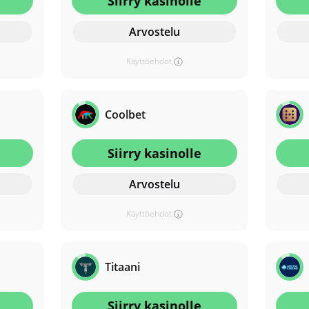
Siirry kasinolle
Arvostelu
Käyttöehdot
Coolbet
Siirry kasinolle
Arvostelu
Käyttöehdot
Titaani
Siirry kasinolle