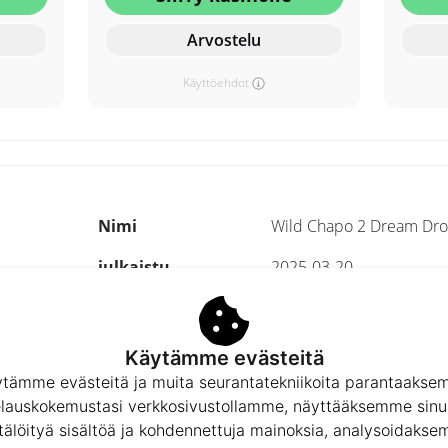
Arvostelu
Käyttöehdot
Nimi
Wild Chapo 2 Dream Dr
julkaistu
2025-03-20
Pelivalmistaja
Relax
Käytämme evästeitä
tämme evästeitä ja muita seurantatekniikoita parantaaks
RTP
94%
lauskokemustasi verkkosivustollamme, näyttääksemme sinul
tälöityä sisältöä ja kohdennettuja mainoksia, analysoidaks
Max. voitto (x panos)
x20000