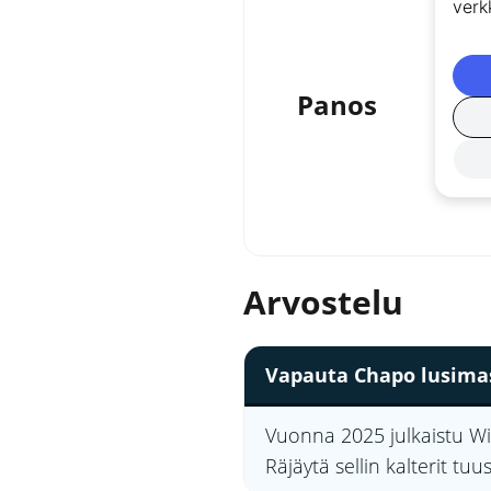
verk
Panos
Arvostelu
Vapauta Chapo lusimast
Vuonna 2025 julkaistu Wi
Räjäytä sellin kalterit t