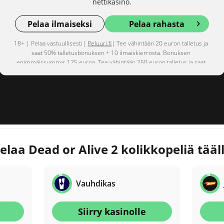
nettikasino.
Pelaa ilmaiseksi
Pelaa rahasta
18+ | Pelaa vastuullisesti|
Peluuri.fi
| Tee vähintään 20 euron talletus ja
saat 50% talletusbonuksen + 10 ilmaiskierrosta. Bonuksen
enimmäissumma: 125 euroa. Tee vähintään 250 euron talletus ja saat
75% talletusbonuksen + 20 ilmaiskierrosta. Bonuksen enimmäissumma:
375 euroa. Tee vähintään 500 euron talletus ja saat 100%
talletusbonuksen + 30 ilmaiskierrosta. Kierràtysvaatimus x25.|
Sääntöjä
ja ehtoja sovelletaan
elaa Dead or Alive 2 kolikkopeliä tääl
Vauhdikas
Siirry kasinolle