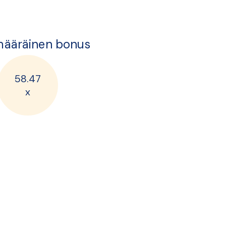
määräinen bonus
58.47
x