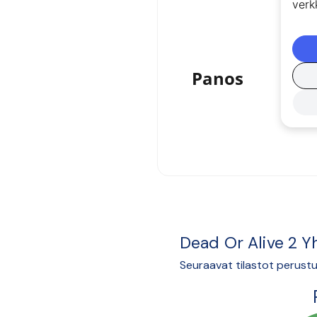
verk
Panos
Dead Or Alive 2 Yh
Seuraavat tilastot perust