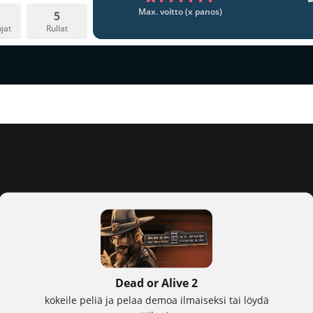
Max. voitto (x panos)
5
njat
Rullat
Dead or Alive 2
kokeile peliä ja pelaa demoa ilmaiseksi tai löydä