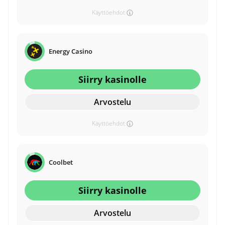
Käyttöehdot
Energy Casino
Siirry kasinolle
Arvostelu
Käyttöehdot
Coolbet
Siirry kasinolle
Arvostelu