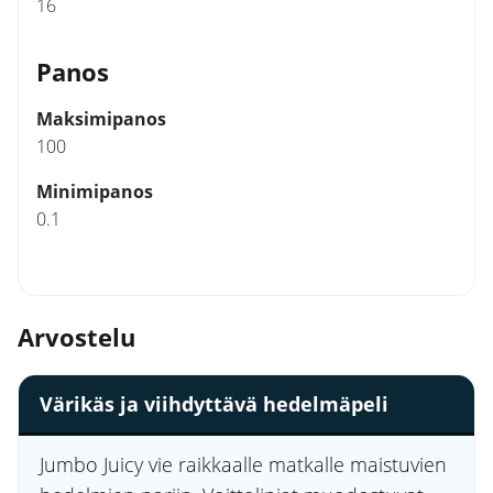
16
Panos
Maksimipanos
100
Minimipanos
0.1
Arvostelu
Värikäs ja viihdyttävä hedelmäpeli
Jumbo Juicy vie raikkaalle matkalle maistuvien