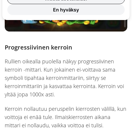
En hyväksy
Progressiivinen kerroin
Rullien oikealla puolella näkyy progressiivinen
kerroin -mittari. Kun jokainen ei-voittava sama
symboli tipahtaa kerroinmittariin, siirtyy se
kerroinmittariin ja kasvattaa kerrointa. Kerroin voi
yltää jopa 1000x asti.
Kerroin nollautuu peruspelin kierrosten välillä, kun
voittoja ei enää tule. Ilmaiskierrosten aikana
mittari ei nollaudu, vaikka voittoa ei tulisi.