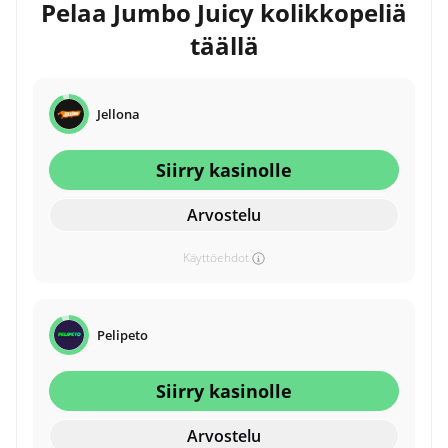
Pelaa Jumbo Juicy kolikkopeliä
täällä
Jellona
Siirry kasinolle
Arvostelu
Käyttöehdot
Pelipeto
Siirry kasinolle
Arvostelu