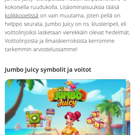
kokoisella ruudukolla. Lisäominaisuuksia tääsä
kolikkopelissä
on vain muutama, joten peliä on
helppo seurata. Jumbo Juicy on ns. klusteripeli, eli
voittolinjoiksi lasketaan vierekkäin olevat hedelmät.
Voittolinjoista ja ilmaiskierroksista kerromme
tarkemmin arvostelussamme!
Jumbo Juicy symbolit ja voitot