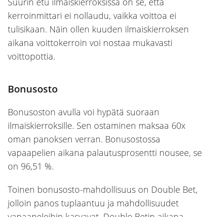
Suurin etu ilmaiskierroksissa on se, että
kerroinmittari ei nollaudu, vaikka voittoa ei
tulisikaan. Näin ollen kuuden ilmaiskierroksen
aikana voittokerroin voi nostaa mukavasti
voittopottia.
Bonusosto
Bonusoston avulla voi hypätä suoraan
ilmaiskierroksille. Sen ostaminen maksaa 60x
oman panoksen verran. Bonusostossa
vapaapelien aikana palautusprosentti nousee, se
on 96,51 %.
Toinen bonusosto-mahdollisuus on Double Bet,
jolloin panos tuplaantuu ja mahdollisuudet
vapaapeleihin kasvavat. Double Betin aikana