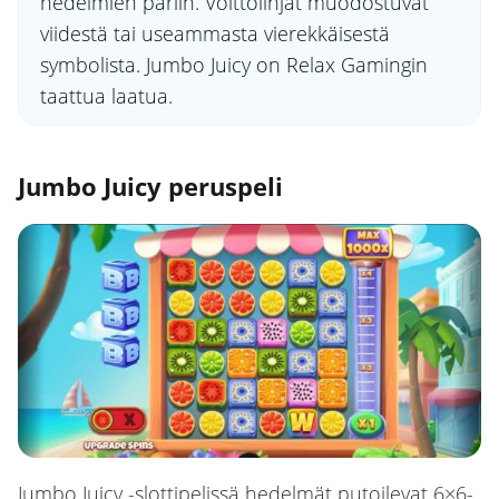
hedelmien pariin. Voittolinjat muodostuvat
viidestä tai useammasta vierekkäisestä
symbolista. Jumbo Juicy on Relax Gamingin
taattua laatua.
Jumbo Juicy peruspeli
Jumbo Juicy -slottipelissä hedelmät putoilevat 6×6-