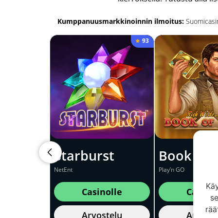
Kumppanuusmarkkinoinnin ilmoitus:
Suomicasino
linkkejä tarkoittaen, että mikäli klikkaa
93
Starburst
Book of 
NetEnt
Play’n GO
Käy
Casinolle
Casinol
se
rää
Arvostelu
Arvoste