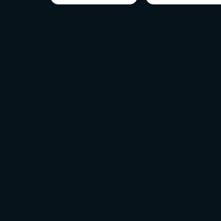
sovelletaan
sovelletaan