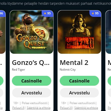
lla löydämme pelaajille heidän tarpeiden mukaiset parhaat nettikasinot. 
t niistä ja talletat, Suomicasino voi ansaita komission siitä — tämä ei kuite
96
95
95
Quest
Gonzo’s Quest Megaways
Mental 2
Red Tiger
Nolimit City
Re
Casinolle
Casinolle
Arvostelu
Arvostelu
i|
18+ | Pelaa vastuullisesti|
18+ | Pelaa vastuullisesti|
1
ja
Peluuri.fi
|
Sääntöjä ja ehtoja
Peluuri.fi
|
Sääntöjä ja ehtoja
Pe