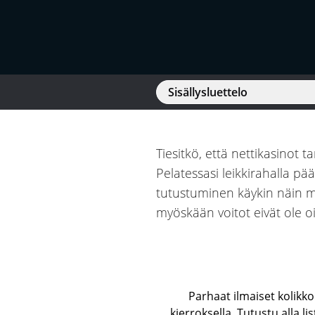
Sisällysluettelo
Tiesitkö, että nettikasinot 
Pelatessasi leikkirahalla pä
tutustuminen käykin näin mu
myöskään voitot eivät ole o
Parhaat ilmaiset kolikko
kierroksella. Tutustu alla li