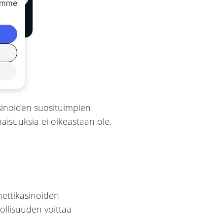
jämme
sesti|
 ehtoja
asinoiden suosituimpien
naisuuksia ei oikeastaan ole.
nettikasinoiden
dollisuuden voittaa