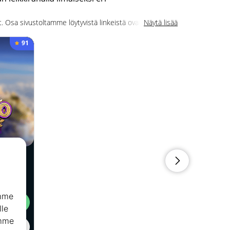
Osa sivustoltamme löytyvistä linkeistä ovat Affiliate-
Näytä lisää
nkaan aiheuta ylimääräisiä kuluja sinulle.
91
s
emme
e
le
emme
u