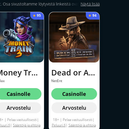
Osa sivustoltamme löytyvistä linkeistä ovat Affiliate-
Näytä lisää
nkaan aiheuta ylimääräisiä kuluja sinulle.
95
94
Money Train 3
Dead or Alive 2
lax
NetEnt
Casinolle
Casinolle
Arvostelu
Arvostelu
8+ | Pelaa vastuullisesti|
18+ | Pelaa vastuullisesti|
luuri.fi
|
Sääntöjä ja ehtoja
Peluuri.fi
|
Sääntöjä ja ehtoja