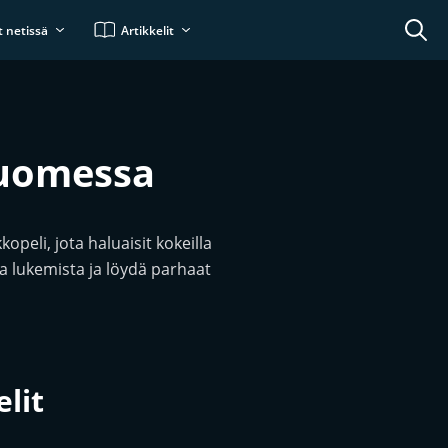
t netissä
Artikkelit
Suomessa
kopeli, jota haluaisit kokeilla
ka lukemista ja löydä parhaat
lit