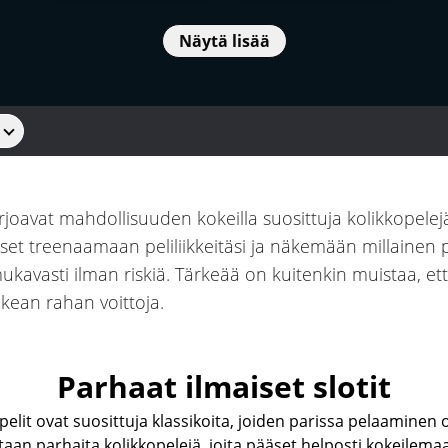
Näytä lisää
tarjoavat mahdollisuuden kokeilla suosittuja kolikkopele
äset treenaamaan peliliikkeitäsi ja näkemään millainen p
kavasti ilman riskiä. Tärkeää on kuitenkin muistaa, että
ikean rahan voittoja.
Parhaat ilmaiset slotit
pelit ovat suosittuja klassikoita, joiden parissa pelaaminen o
staan parhaita kolikkopelejä, joita pääset helposti kokeilemaa