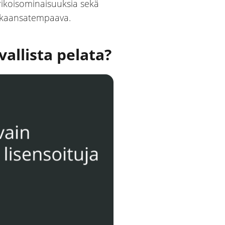
ikoisominaisuuksia sekä
mukaansatempaava.
vallista pelata?