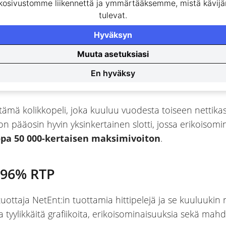
kosivustomme liikennettä ja ymmärtääksemme, mistä kävi
tulevat.
llisesti|
18+ | Pelaa vastuullisesti|
18+ | Pelaa vastuulli
 ja ehtoja
Peluuri.fi
|
Sääntöjä ja ehtoja
Peluuri.fi
|
Sääntöjä ja
Hyväksyn
an
sovelletaan
sovelletaan
Muuta asetuksiasi
En hyväksy
% RTP
tämä kolikkopeli, joka kuuluu vuodesta toiseen nettik
n pääosin hyvin yksinkertainen slotti, jossa erikoisomi
opa 50 000-kertaisen maksimivoiton
.
 96% RTP
uottaja NetEnt:in tuottamia hittipelejä ja se kuuluukin 
aa tyylikkäitä grafiikoita, erikoisominaisuuksia sekä mah