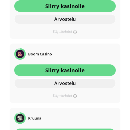
Siirry kasinolle
Arvostelu
Käyttöehdot
Boom Casino
Siirry kasinolle
Arvostelu
Käyttöehdot
Kruuna