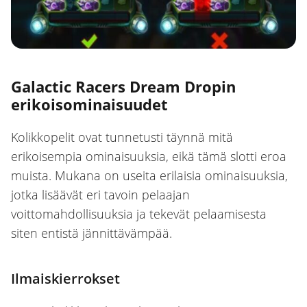
Galactic Racers Dream Dropin
erikoisominaisuudet
Kolikkopelit ovat tunnetusti täynnä mitä
erikoisempia ominaisuuksia, eikä tämä slotti eroa
muista. Mukana on useita erilaisia ominaisuuksia,
jotka lisäävät eri tavoin pelaajan
voittomahdollisuuksia ja tekevät pelaamisesta
siten entistä jännittävämpää.
Ilmaiskierrokset