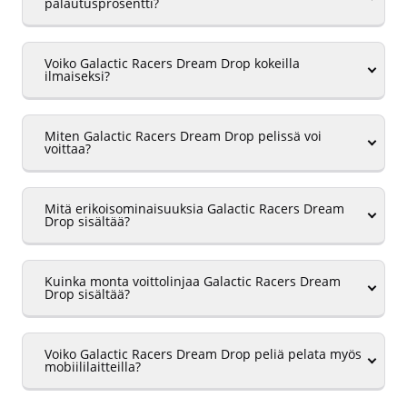
palautusprosentti?
Voiko Galactic Racers Dream Drop kokeilla
ilmaiseksi?
Miten Galactic Racers Dream Drop pelissä voi
voittaa?
Mitä erikoisominaisuuksia Galactic Racers Dream
Drop sisältää?
Kuinka monta voittolinjaa Galactic Racers Dream
Drop sisältää?
Voiko Galactic Racers Dream Drop peliä pelata myös
mobiililaitteilla?