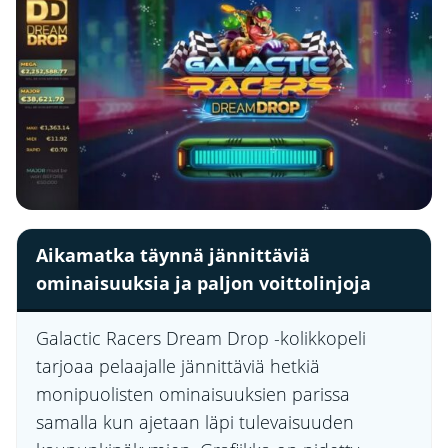
Aikamatka täynnä jännittäviä
ominaisuuksia ja paljon voittolinjoja
Galactic Racers Dream Drop -kolikkopeli
tarjoaa pelaajalle jännittäviä hetkiä
monipuolisten ominaisuuksien parissa
samalla kun ajetaan läpi tulevaisuuden