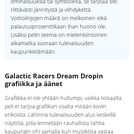
ominaisuuksia tai symboleita, se tarjoaa silti
riittävästi jännitystä ja viihdykettä.
Voittolinjojen määrä on melkoinen eikä
palautusprosenttikaan ihan huono ole.
Lisäksi pelin teema on mielenkiintoinen
aikamatka suoraan tulevaisuuden
kaupunkielämään.
Galactic Racers Dream Dropin
grafiikka ja äänet
Grafiikka ei ole yhtään hullumpi, vaikka toisaalta
peli ei tarjoa grafiikan osalta mitään kovin
erikoista. Lähinnä tulevaisuuden alus keskellä
näyttöä, jolla lennetään rauhallista tahtia
kaupungin ohi samalla kun musiikista vastaa