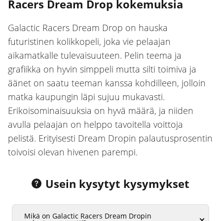
Racers Dream Drop kokemuksia
Galactic Racers Dream Drop on hauska
futuristinen kolikkopeli, joka vie pelaajan
aikamatkalle tulevaisuuteen. Pelin teema ja
grafiikka on hyvin simppeli mutta silti toimiva ja
äänet on saatu teeman kanssa kohdilleen, jolloin
matka kaupungin läpi sujuu mukavasti.
Erikoisominaisuuksia on hyvä määrä, ja niiden
avulla pelaajan on helppo tavoitella voittoja
pelistä. Erityisesti Dream Dropin palautusprosentin
toivoisi olevan hivenen parempi.
Usein kysytyt kysymykset
Mikä on Galactic Racers Dream Dropin