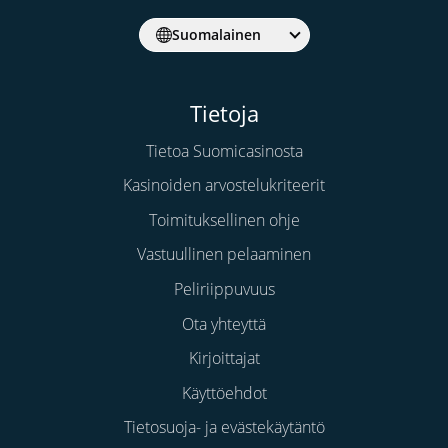
Suomalainen
Tietoja
Tietoa Suomicasinosta
Kasinoiden arvostelukriteerit
Toimituksellinen ohje
Vastuullinen pelaaminen
Peliriippuvuus
Ota yhteyttä
Kirjoittajat
Käyttöehdot
Tietosuoja- ja evästekäytäntö