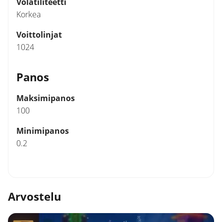
Volatiliteetti
Korkea
Voittolinjat
1024
Panos
Maksimipanos
100
Minimipanos
0.2
Arvostelu