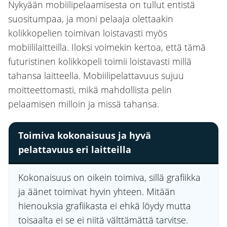
Nykyään mobiilipelaamisesta on tullut entistä
suositumpaa, ja moni pelaaja olettaakin
kolikkopelien toimivan loistavasti myös
mobiililaitteilla. Iloksi voimekin kertoa, että tämä
futuristinen kolikkopeli toimii loistavasti millä
tahansa laitteella. Mobiilipelattavuus sujuu
moitteettomasti, mikä mahdollista pelin
pelaamisen milloin ja missä tahansa.
Toimiva kokonaisuus ja hyvä
pelattavuus eri laitteilla
Kokonaisuus on oikein toimiva, sillä grafiikka
ja äänet toimivat hyvin yhteen. Mitään
hienouksia grafiikasta ei ehkä löydy mutta
toisaalta ei se ei niitä välttämättä tarvitse.