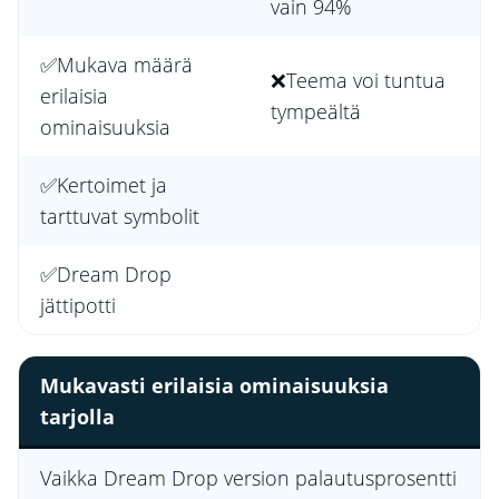
vain 94%
✅Mukava määrä
❌Teema voi tuntua
erilaisia
tympeältä
ominaisuuksia
✅Kertoimet ja
tarttuvat symbolit
✅Dream Drop
jättipotti
Mukavasti erilaisia ominaisuuksia
tarjolla
Vaikka Dream Drop version palautusprosentti