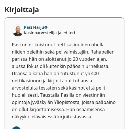
Kirjoittaja
Pasi Harju
Kasinoarvostelija ja editori
Pasi on erikoistunut nettikasinoiden ohella
niiden peleihin sekä pelivalmistajiin. Rahapelien
parissa hän on aloittanut jo 20 vuoden ajan,
alussa fokus oli kuitenkin pääosin urheilussa.
Uransa aikana hän on tutustunut yli 400
nettikasinoon ja kirjoittanut tuhansia
arvosteluita testaten sekä kasinot että pelit
huolellisesti. Taustalla Pasilla on viestinnän
opintoja Jyväskylän Yliopistosta, joissa pääpaino
on ollut kirjoittamisessa. Hän osaamisensa
näkyykin eläväisessä kirjoitustavassa.