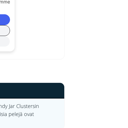
jämme
dy Jar Clustersin
sia pelejä ovat