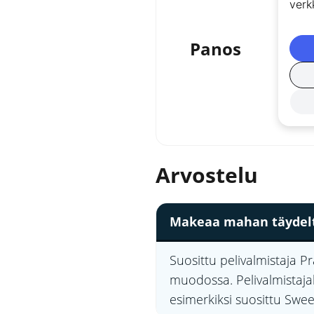
verk
Panos
Arvostelu
Makeaa mahan täydel
Suosittu pelivalmistaja P
muodossa. Pelivalmistajal
esimerkiksi suosittu Swe