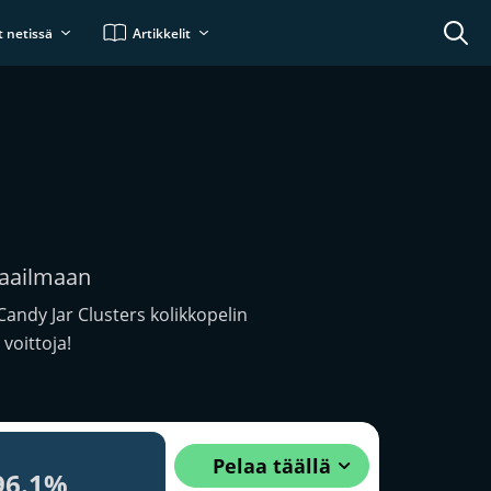
t netissä
Artikkelit
maailmaan
andy Jar Clusters kolikkopelin
voittoja!
Pelaa täällä
96.1%