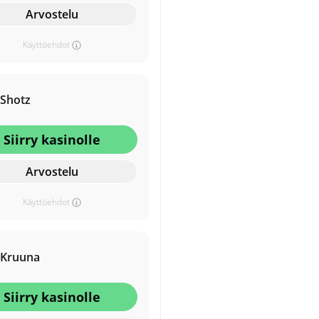
Arvostelu
Käyttöehdot
Shotz
Siirry kasinolle
Arvostelu
Käyttöehdot
Kruuna
Siirry kasinolle