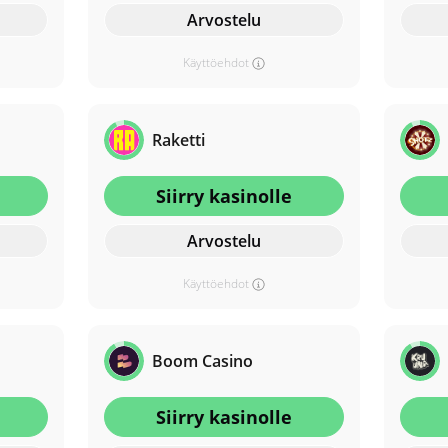
Arvostelu
Käyttöehdot
Raketti
Siirry kasinolle
Arvostelu
Käyttöehdot
Boom Casino
Siirry kasinolle