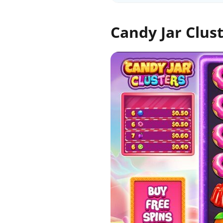
Candy Jar Clust