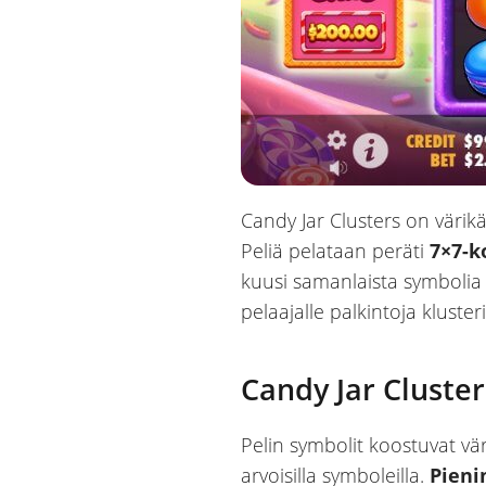
Candy Jar Clusters on värikä
Peliä pelataan peräti
7×7-k
kuusi samanlaista symbolia 
pelaajalle palkintoja kluste
Candy Jar Cluster
Pelin symbolit koostuvat vä
arvoisilla symboleilla.
Pieni