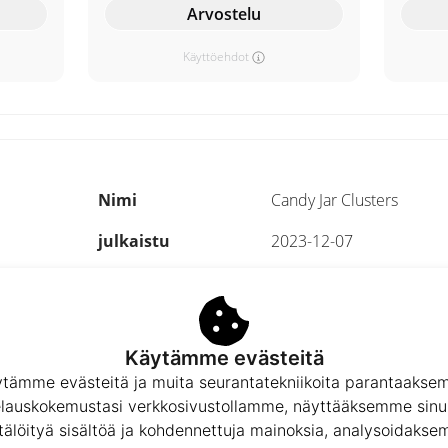
Arvostelu
Käyttöehdot
Nimi
Candy Jar Clusters
julkaistu
2023-12-07
Pelivalmistaja
Pragmatic Play
Käytämme evästeitä
RTP
96.1%
tämme evästeitä ja muita seurantatekniikoita parantaaks
lauskokemustasi verkkosivustollamme, näyttääksemme sinul
Max. voitto (x panos)
x10000
tälöityä sisältöä ja kohdennettuja mainoksia, analysoidaks