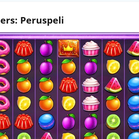
ers: Peruspeli