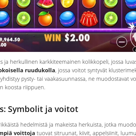
s ja herkullinen karkkiteemainen kolikkopeli, jossa luva
okoisella ruudukolla
, jossa voitot syntyvät klusterim
yhdistyy pysty- tai vaakasuunnassa, ne muodostavat voi
rin koosta riippuen.
s: Symbolit ja voitot
rikkäistä hedelmistä ja makeista herkuista, jotka muodo
mpiä voittoja
tuovat sitruunat, kiivit, appelsiinit, luum