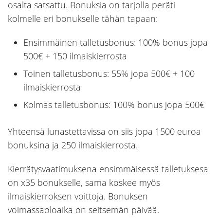
osalta satsattu. Bonuksia on tarjolla peräti
kolmelle eri bonukselle tähän tapaan:
Ensimmäinen talletusbonus: 100% bonus jopa
500€ + 150 ilmaiskierrosta
Toinen talletusbonus: 55% jopa 500€ + 100
ilmaiskierrosta
Kolmas talletusbonus: 100% bonus jopa 500€
Yhteensä lunastettavissa on siis jopa 1500 euroa
bonuksina ja 250 ilmaiskierrosta.
Kierrätysvaatimuksena ensimmäisessä talletuksesa
on x35 bonukselle, sama koskee myös
ilmaiskierroksen voittoja. Bonuksen
voimassaoloaika on seitsemän päivää.