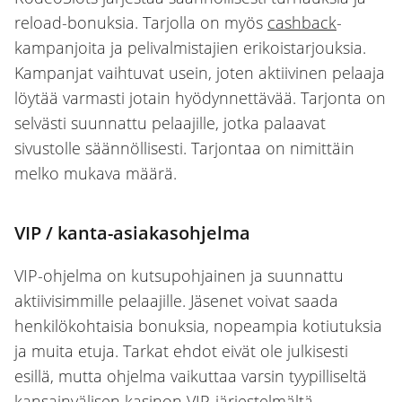
reload-bonuksia. Tarjolla on myös
cashback
-
kampanjoita ja pelivalmistajien erikoistarjouksia.
Kampanjat vaihtuvat usein, joten aktiivinen pelaaja
löytää varmasti jotain hyödynnettävää. Tarjonta on
selvästi suunnattu pelaajille, jotka palaavat
sivustolle säännöllisesti. Tarjontaa on nimittäin
melko mukava määrä.
VIP / kanta-asiakasohjelma
VIP-ohjelma on kutsupohjainen ja suunnattu
aktiivisimmille pelaajille. Jäsenet voivat saada
henkilökohtaisia bonuksia, nopeampia kotiutuksia
ja muita etuja. Tarkat ehdot eivät ole julkisesti
esillä, mutta ohjelma vaikuttaa varsin tyypilliseltä
kansainvälisen kasinon VIP-järjestelmältä.