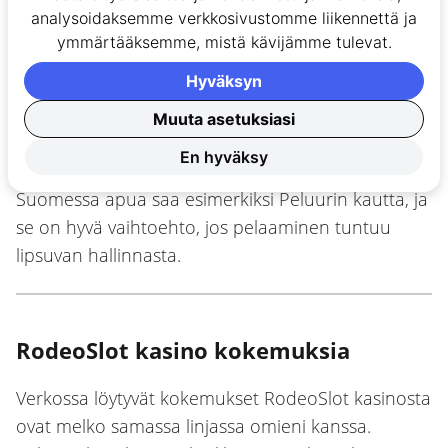
käyttöönotto hoituu sitten asiakaspalvelun kautta.
analysoidaksemme verkkosivustomme liikennettä ja
Työvälineet eivät siis ole erityisen näkyvästi esillä,
ymmärtääksemme, mistä kävijämme tulevat.
mutta ovat käytettävissä.
Hyväksyn
Pelaaminen kannattaa aina pitää viihteenä. Jos
Muuta asetuksiasi
huomaat, että pelaaminen alkaa vaikuttaa
En hyväksy
talouteen tai arkeen, on tärkeää pitää taukoa.
Suomessa apua saa esimerkiksi Peluurin kautta, ja
se on hyvä vaihtoehto, jos pelaaminen tuntuu
lipsuvan hallinnasta.
RodeoSlot kasino kokemuksia
Verkossa löytyvät kokemukset RodeoSlot kasinosta
ovat melko samassa linjassa omieni kanssa.