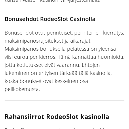
Bonusehdot RodeoSlot Casinolla
Bonusehdot ovat perinteiset: perinteinen kierrätys,
maksimipanosrajoitukset ja aikarajat.
Maksimipanos bonuksella pelatessa on yleensä
viisi euroa per kierros. Tämä kannattaa huomioida,
jotta kotiutukset eivät vaarannu. Ehtojen
lukeminen on erityisen tärkeää tällä kasinolla,
koska bonukset ovat keskeinen osa
pelikokemusta.
Rahansiirrot RodeoSlot kasinolla