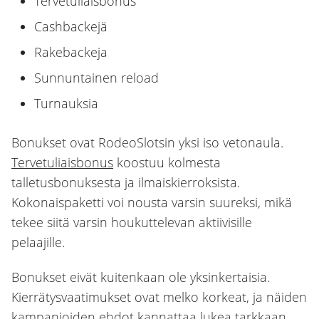
Tervetuliaisbonus
Cashbackejä
Rakebackeja
Sunnuntainen reload
Turnauksia
Bonukset ovat RodeoSlotsin yksi iso vetonaula.
Tervetuliaisbonus
koostuu kolmesta
talletusbonuksesta ja ilmaiskierroksista.
Kokonaispaketti voi nousta varsin suureksi, mikä
tekee siitä varsin houkuttelevan aktiivisille
pelaajille.
Bonukset eivät kuitenkaan ole yksinkertaisia.
Kierrätysvaatimukset ovat melko korkeat, ja näiden
kampanjoiden ehdot kannattaa lukea tarkkaan.