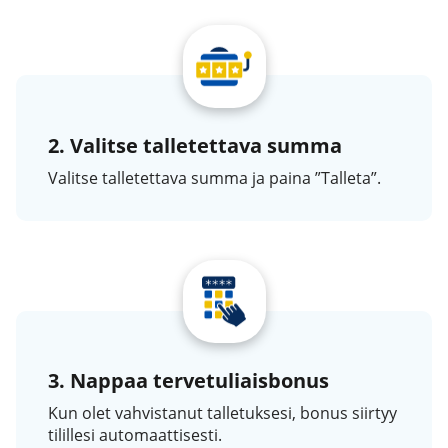
2. Valitse talletettava summa
Valitse talletettava summa ja paina ”Talleta”.
3. Nappaa tervetuliaisbonus
Kun olet vahvistanut talletuksesi, bonus siirtyy
tilillesi automaattisesti.