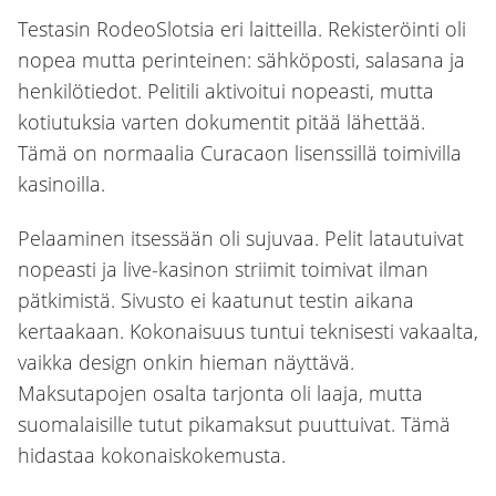
Testasin RodeoSlotsia eri laitteilla. Rekisteröinti oli
nopea mutta perinteinen: sähköposti, salasana ja
henkilötiedot. Pelitili aktivoitui nopeasti, mutta
kotiutuksia varten dokumentit pitää lähettää.
Tämä on normaalia Curacaon lisenssillä toimivilla
kasinoilla.
Pelaaminen itsessään oli sujuvaa. Pelit latautuivat
nopeasti ja live-kasinon striimit toimivat ilman
pätkimistä. Sivusto ei kaatunut testin aikana
kertaakaan. Kokonaisuus tuntui teknisesti vakaalta,
vaikka design onkin hieman näyttävä.
Maksutapojen osalta tarjonta oli laaja, mutta
suomalaisille tutut pikamaksut puuttuivat. Tämä
hidastaa kokonaiskokemusta.