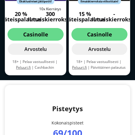
Eksklusiiviset jättipotit!
Ilmaiskierroksia viikoittain!
10x Kierrätys
20 %
300
15 %
-
Käteispalautus
Ilmaiskierrokset
Käteispalautus
Ilmaiskierrokse
Casinolle
Casinolle
Arvostelu
Arvostelu
18+ | Pelaa vastuullisesti |
18+ | Pelaa vastuullisesti |
Peluuri.fi
| Cashbackin
Peluuri.fi
| Päivittäinen palautus
kierrätysvaatimus on 10x |
| Cashback myönnetään
Lunasta käteispalautus 24h
nettotappioista | Palautus
kuluessa | Suurin cashback-
annetaan automaattisesti | |
panos on 5 € | Cashback
Sääntöjä ja ehtoja sovelletaan
lisätään automaattisesti tilille 24
tunnin aikajaksoissa |
Sääntöjä
Pisteytys
ja ehtoja sovelletaan
Kokonaispisteet
69/100