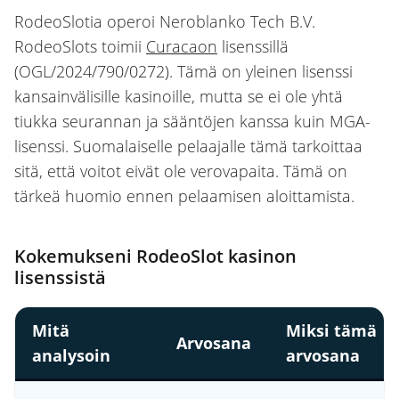
RodeoSlotia operoi Neroblanko Tech B.V.
RodeoSlots toimii
Curacaon
lisenssillä
(OGL/2024/790/0272). Tämä on yleinen lisenssi
kansainvälisille kasinoille, mutta se ei ole yhtä
tiukka seurannan ja sääntöjen kanssa kuin MGA-
lisenssi. Suomalaiselle pelaajalle tämä tarkoittaa
sitä, että voitot eivät ole verovapaita. Tämä on
tärkeä huomio ennen pelaamisen aloittamista.
Kokemukseni RodeoSlot kasinon
lisenssistä
Mitä
Miksi tämä
Arvosana
analysoin
arvosana