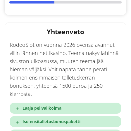
Yhteenveto
RodeoSlot on vuonna 2026 ovensa avannut
villin lännen nettikasino. Teema näkyy lähinnä
sivuston ulkoasussa, muuten teema jää
hieman väljäksi. Voit napata tänne peräti
kolmen ensimmäisen talletuskerran
bonuksen, yhteensä 1500 euroa ja 250
kierrosta.
Laaja pelivalikoima
Iso ensitalletusbonuspaketti