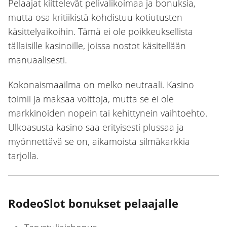
Pelaajat kiittelevät pelivalikoimaa ja bonuksia,
mutta osa kritiikistä kohdistuu kotiutusten
käsittelyaikoihin. Tämä ei ole poikkeuksellista
tällaisille kasinoille, joissa nostot käsitellään
manuaalisesti.
Kokonaismaailma on melko neutraali. Kasino
toimii ja maksaa voittoja, mutta se ei ole
markkinoiden nopein tai kehittynein vaihtoehto.
Ulkoasusta kasino saa erityisesti plussaa ja
myönnettävä se on, aikamoista silmäkarkkia
tarjolla.
RodeoSlot bonukset pelaajalle