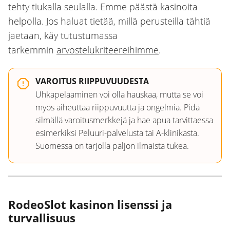
tehty tiukalla seulalla. Emme päästä kasinoita
helpolla. Jos haluat tietää, millä perusteilla tähtiä
jaetaan, käy tutustumassa
tarkemmin
arvostelukriteereihimme
.
VAROITUS RIIPPUVUUDESTA
Uhkapelaaminen voi olla hauskaa, mutta se voi
myös aiheuttaa riippuvuutta ja ongelmia. Pidä
silmällä varoitusmerkkejä ja hae apua tarvittaessa
esimerkiksi Peluuri-palvelusta tai A-klinikasta.
Suomessa on tarjolla paljon ilmaista tukea.
RodeoSlot kasinon lisenssi ja
turvallisuus