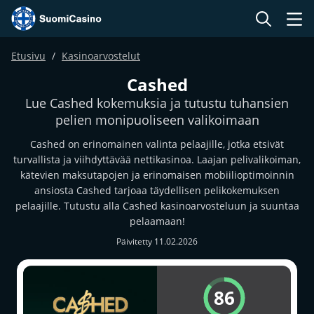
Etusivu
Kasinoarvostelut
Cashed
Lue Cashed kokemuksia ja tutustu tuhansien
pelien monipuoliseen valikoimaan
Cashed on erinomainen valinta pelaajille, jotka etsivät
turvallista ja viihdyttävää nettikasinoa. Laajan pelivalikoiman,
kätevien maksutapojen ja erinomaisen mobiilioptimoinnin
ansiosta Cashed tarjoaa täydellisen pelikokemuksen
pelaajille. Tutustu alla Cashed kasinoarvosteluun ja suuntaa
pelaamaan!
Päivitetty 11.02.2026
86