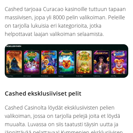
Cashed tarjoaa Curacao kasinoille tuttuun tapaan
massiivisen, jopa yli 8000 pelin valikoiman. Peleille
on tarjolla lukuisia eri kategorioita, jotka
helpottavat laajan valikoiman selaamista.
Cashed eksklusiiviset pelit
Cashed Casinolta löydät eksklusiivisten pelien
valikoiman, jossa on tarjolla pelejä joita et löydä
muualta. Luvassa on siis taatusti täysin uutta ja
jännittävää pelattavaa! Kymmenien eksklusiivisen