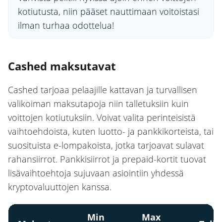
kotiutusta, niin pääset nauttimaan voitoistasi
ilman turhaa odottelua!
Cashed maksutavat
Cashed tarjoaa pelaajille kattavan ja turvallisen
valikoiman maksutapoja niin talletuksiin kuin
voittojen kotiutuksiin. Voivat valita perinteisistä
vaihtoehdoista, kuten luotto- ja pankkikorteista, tai
suosituista e-lompakoista, jotka tarjoavat sulavat
rahansiirrot. Pankkisiirrot ja prepaid-kortit tuovat
lisävaihtoehtoja sujuvaan asiointiin yhdessä
kryptovaluuttojen kanssa.
Min
Max