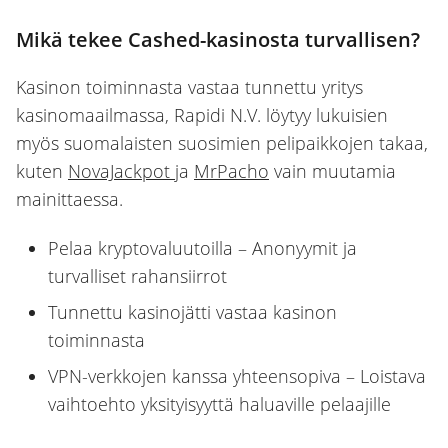
Mikä tekee Cashed-kasinosta turvallisen?
Kasinon toiminnasta vastaa tunnettu yritys
kasinomaailmassa, Rapidi N.V. löytyy lukuisien
myös suomalaisten suosimien pelipaikkojen takaa,
kuten
NovaJackpot
ja
MrPacho
vain muutamia
mainittaessa.
Pelaa kryptovaluutoilla – Anonyymit ja
turvalliset rahansiirrot
Tunnettu kasinojätti vastaa kasinon
toiminnasta
VPN-verkkojen kanssa yhteensopiva – Loistava
vaihtoehto yksityisyyttä haluaville pelaajille