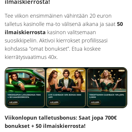
ilmaiskierrosta!
Tee viikon ensimmäinen vähintään 20 euron
talletus kasinolle ma-to välisenä aikana ja saat
50
ilmaiskierrosta
kasinon valitsemaan
suosikkipeliin. Aktivoi kierrokset profiilissasi
kohdassa ”omat bonukset”. Etua koskee
kierrätysvaatimus 40x.
Viikonlopun talletusbonus: Saat jopa 700€
bonukset + 50 ilmaiskierrosta!