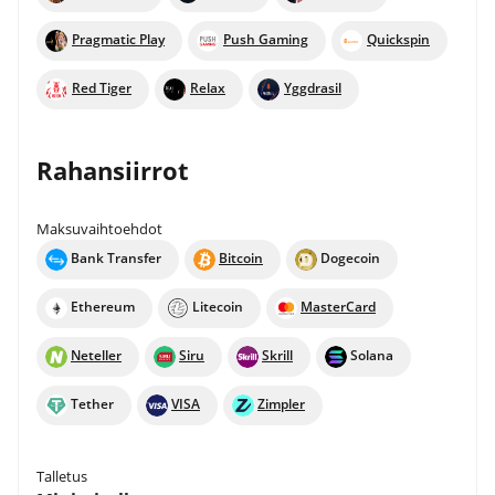
Pragmatic Play
Push Gaming
Quickspin
Red Tiger
Relax
Yggdrasil
Rahansiirrot
Maksuvaihtoehdot
Bank Transfer
Bitcoin
Dogecoin
Ethereum
Litecoin
MasterCard
Neteller
Siru
Skrill
Solana
Tether
VISA
Zimpler
Talletus