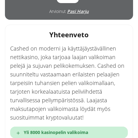
Arvioinut
Pasi Harju
Yhteenveto
Cashed on moderni ja käyttäjäystävällinen
nettikasino, joka tarjoaa laajan valikoiman
pelejä ja sujuvan pelikokemuksen. Cashed on
suunniteltu vastaamaan erilaisten pelaajien
tarpeisiin tuhansien pelien valikoimallaan,
tarjoten korkealaatuista peliviihdettä
turvallisessa peliympäristössä. Laajasta
maksutapojen valikoimasta löydät myös
suosituimmat kryptovaluutat!
Yli 8000 kasinopelin valikoima