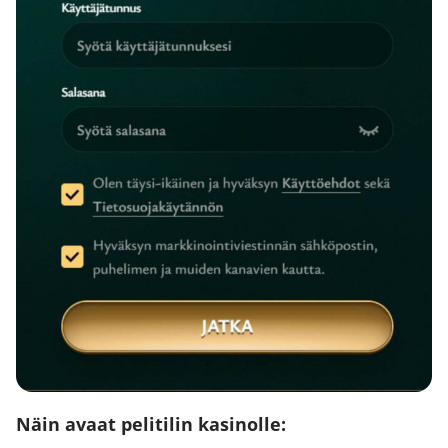
Näin avaat pelitilin kasinolle: