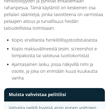
henkilöllisyyden ja pyrkivät ehkäisemään
rahanpesua. Tämä käytäntö on keskeinen osa
pelialan sääntelyä, jonka tavoitteena on varmistaa
pelaajien aitous ja turvallisuus heidän
taloudellisissa toimissaan.
Kopio virallisesta henkilöllisyystodistuksesta
Kopio maksuvälineestä (esim. screenshot e-
lompakosta tai valokuva luottokortista)
Ajantasainen lasku, jossa näkyvillä nimi ja
osoite, ja joka on enintään kuusi kuukautta
vanha
Muista vahvistaa pelitilisi
Vahvista pelitili hyvissä ajoin ennen voittojen