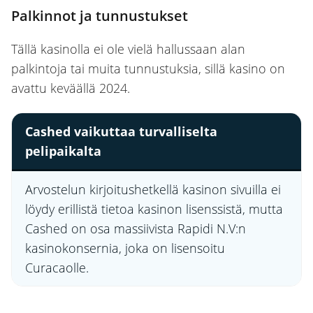
Palkinnot ja tunnustukset
Tällä kasinolla ei ole vielä hallussaan alan
palkintoja tai muita tunnustuksia, sillä kasino on
avattu keväällä 2024.
Cashed vaikuttaa turvalliselta
pelipaikalta
Arvostelun kirjoitushetkellä kasinon sivuilla ei
löydy erillistä tietoa kasinon lisenssistä, mutta
Cashed on osa massiivista Rapidi N.V:n
kasinokonsernia, joka on lisensoitu
Curacaolle.