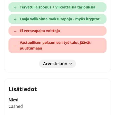
Tervetuliaisbonus + viikoittaisia tarjouksia
Laaja valikoima maksutapoja - myös kryptot
Ei verovapaita voittoja
Vastuullisen pelaamisen työkalut jäävät
puuttumaan
Arvosteluun
Lisätiedot
Nimi
Cashed