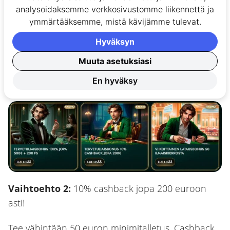
Näin saat bonuspaketin itsellesi:
analysoidaksemme verkkosivustomme liikennettä ja
ymmärtääksemme, mistä kävijämme tulevat.
Tee vähintään 20 euron minimitalletus
Hyväksyn
Siirry pelitilillä kohtaan ”bonukset” ja aktivoi
tarjous
Muuta asetuksiasi
Aloita pelaaminen ja nauti pelivalikoimasta!
En hyväksy
Vaihtoehto 2:
10% cashback jopa 200 euroon
asti!
Tee vähintään 50 euron minimitalletus. Cashback