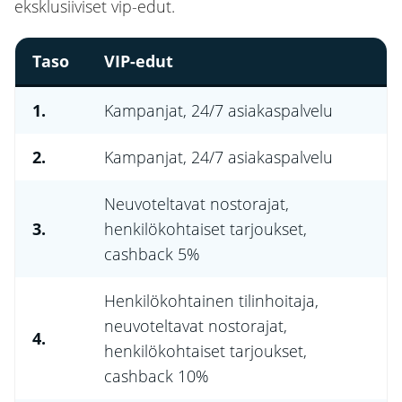
eksklusiiviset vip-edut.
Taso
VIP-edut
1.
Kampanjat, 24/7 asiakaspalvelu
2.
Kampanjat, 24/7 asiakaspalvelu
Neuvoteltavat nostorajat,
3.
henkilökohtaiset tarjoukset,
cashback 5%
Henkilökohtainen tilinhoitaja,
neuvoteltavat nostorajat,
4.
henkilökohtaiset tarjoukset,
cashback 10%