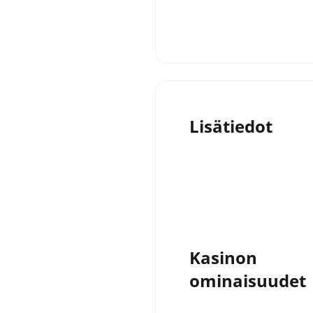
Lisätiedot
Kasinon
ominaisuudet