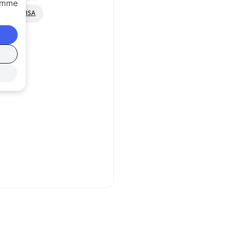
jämme
VISA