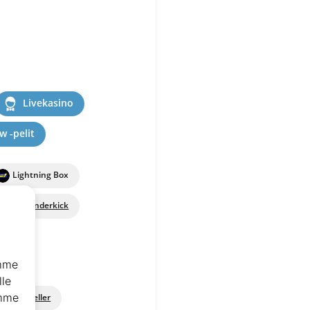
Livekasino
 -pelit
Lightning Box
Thunderkick
emme
le
emme
Neteller