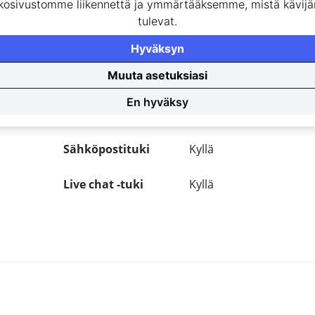
kosivustomme liikennettä ja ymmärtääksemme, mistä kävi
PaySafeCard
Siru
Skrill
Trustly
tulevat.
Hyväksyn
Minimitalletus
10€
Muuta asetuksiasi
En hyväksy
u
Sähköpostituki
Kyllä
Live chat -tuki
Kyllä