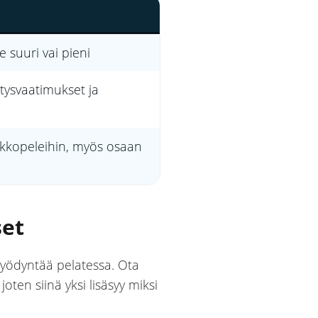
 suuri vai pieni
tysvaatimukset ja
likkopeleihin, myös osaan
set
 hyödyntää pelatessa. Ota
ten siinä yksi lisäsyy miksi