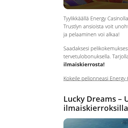
Tyylikkäällä Energy Casinoll
Trustlyn ansioista voit unoht
ja pelaaminen voi alkaa!
Saadaksesi pelikokemuksestas
tervetulobonuksella. Tarjoll
ilmaiskierrosta!
Kokeile pelionneasi Energy 
Lucky Dreams – Uu
ilmaiskierroksill