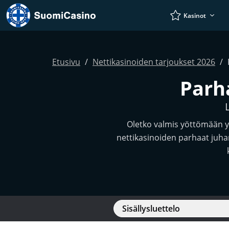
Kasinot
Etusivu
Nettikasinoiden tarjoukset 2026
Parh
Oletko valmis yöttömään 
nettikasinoiden parhaat juha
Sisällysluettelo