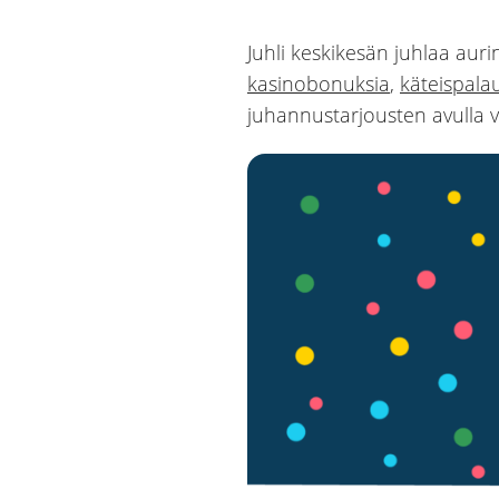
Juhli keskikesän juhlaa aur
kasinobonuksia
,
käteispala
juhannustarjousten avulla va