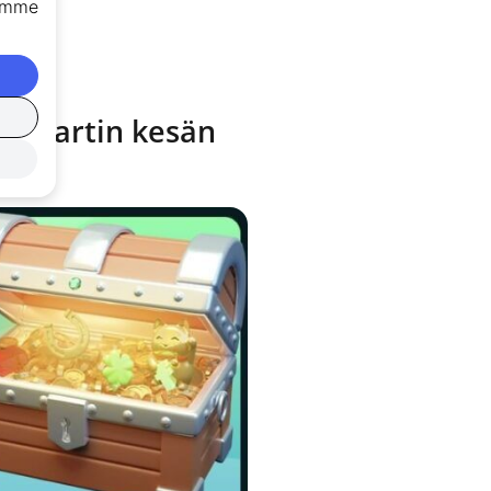
jämme
n startin kesän