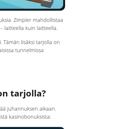
ksia. Zimpler mahdollistaa
itteella kuin laitteella.
i
. Tämän lisäksi tarjolla on
laisissa tunnelmissa
n tarjolla?
yntää juhannuksen aikaan.
stä kasinobonuksista: