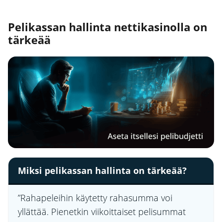
Pelikassan hallinta nettikasinolla on
tärkeää
Miksi pelikassan hallinta on tärkeää?
”Rahapeleihin käytetty rahasumma voi
yllättää. Pienetkin viikoittaiset pelisummat