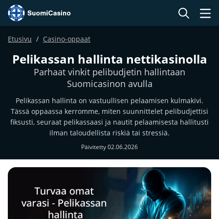
Etusivu
Casino-oppaat
Pelikassan hallinta nettikasinolla
Parhaat vinkit pelibudjetin hallintaan
Suomicasinon avulla
Pelikassan hallinta on vastuullisen pelaamisen kulmakivi.
Tässä oppaassa kerromme, miten suunnittelet pelibudjettisi
fiksusti, seuraat pelikassaasi ja nautit pelaamisesta hallitusti
ilman taloudellista riskiä tai stressiä.
Päivitetty 02.06.2026