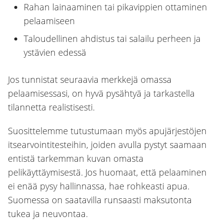
Rahan lainaaminen tai pikavippien ottaminen
pelaamiseen
Taloudellinen ahdistus tai salailu perheen ja
ystävien edessä
Jos tunnistat seuraavia merkkejä omassa
pelaamisessasi, on hyvä pysähtyä ja tarkastella
tilannetta realistisesti.
Suosittelemme tutustumaan myös apujärjestöjen
itsearvointitesteihin, joiden avulla pystyt saamaan
entistä tarkemman kuvan omasta
pelikäyttäymisestä. Jos huomaat, että pelaaminen
ei enää pysy hallinnassa, hae rohkeasti apua.
Suomessa on saatavilla runsaasti maksutonta
tukea ja neuvontaa.