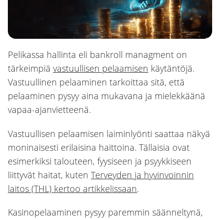
Pelikassa hallinta eli bankroll managment on
tärkeimpiä
vastuullisen pelaamisen
käytäntöjä.
Vastuullinen pelaaminen tarkoittaa sitä, että
pelaaminen pysyy aina mukavana ja mielekkäänä
vapaa-ajanvietteenä.
Vastuullisen pelaamisen laiminlyönti saattaa näkyä
moninaisesti erilaisina haittoina. Tällaisia ovat
esimerkiksi talouteen, fyysiseen ja psyykkiseen
liittyvät haitat, kuten
Terveyden ja hyvinvoinnin
laitos (THL) kertoo artikkelissaan
.
Kasinopelaaminen pysyy paremmin säänneltynä,