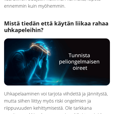
ennemmin kuin myöhemmin.
Mistä tiedän että käytän liikaa rahaa
uhkapeleihin?
Uhkapelaaminen voi tarjota viihdettä ja jännitystä,
mutta siihen liittyy myös riski ongelmien ja
riippuvuuden kehittymisestä. Ole tarkkana