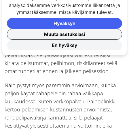
hyödyllisiä työvälineitä pelikassan hallintaan voivat
analysoidaksemme verkkosivustomme liikennettä ja
olla tappiorajat.
ymmärtääksemme, mistä kävijämme tulevat.
Me Suomicasinolla suosittelemme myös sinua
Hyväksyn
käyttämään rahapelipäiväkirjaa, jolla hallitset
Muuta asetuksiasi
pelikassaa ammattimaisesti. Rahapelipäiväkirja on
En hyväksy
työkalu, jonka avulla voit seurata tarkemmin omaa
pelaamistasi. Pelipäiväkirjaasi voit esimerkiksi
kirjata pelisummat, pelihimon, riskitilanteet sekä
omat tunnetilat ennen ja jälkeen pelisession.
Näin pystyt myös paremmin arvioimaan, kuinka
paljon käytät rahapeleihin rahaa vaikkapa
kuukaudessa. Kuten verkkopalvelu
Päihdelinkki
kertoo pelaamisen kustannusten arvioinnista,
rahapelipäiväkirja kannattaa, sillä pelaajat
keskittyvät yleisesti ottaen aina voittoihin, eikä