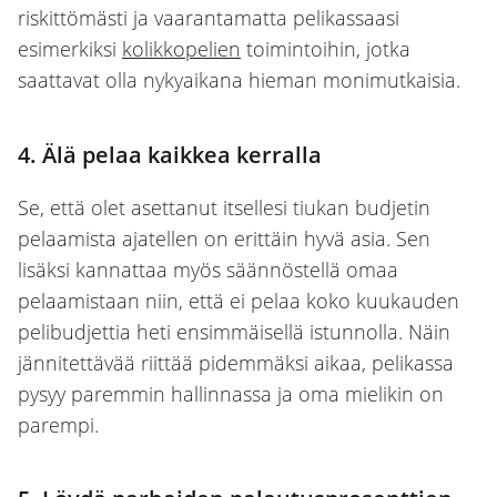
riskittömästi ja vaarantamatta pelikassaasi
esimerkiksi
kolikkopelien
toimintoihin, jotka
saattavat olla nykyaikana hieman monimutkaisia.
4. Älä pelaa kaikkea kerralla
Se, että olet asettanut itsellesi tiukan budjetin
pelaamista ajatellen on erittäin hyvä asia. Sen
lisäksi kannattaa myös säännöstellä omaa
pelaamistaan niin, että ei pelaa koko kuukauden
pelibudjettia heti ensimmäisellä istunnolla. Näin
jännitettävää riittää pidemmäksi aikaa, pelikassa
pysyy paremmin hallinnassa ja oma mielikin on
parempi.