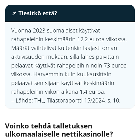
📌 Tiesitkö että?
Vuonna 2023 suomalaiset käyttivät
rahapeleihin keskimäärin 12,2 euroa viikossa.
Määrät vaihtelivat kuitenkin laajasti oman
aktiivisuuden mukaan, sillä lähes päivittäin
pelaavat käyttivät rahapeleihin noin 73 euroa
viikossa. Harvemmin kuin kuukausittain
pelaavat sen sijaan käyttivät keskimäärin
rahapeleihin viikon aikana 1,4 euroa.
– Lähde: THL, Tilastoraportti 15/2024, s. 10.
Voinko tehdä talletuksen
ulkomaalaiselle nettikasinolle?