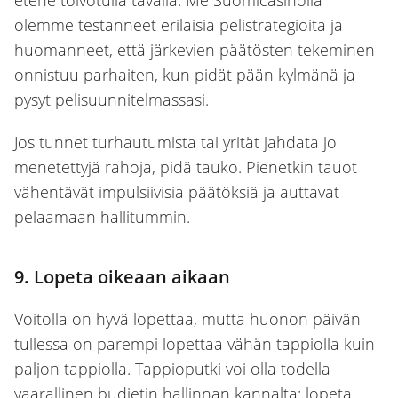
olemme testanneet erilaisia pelistrategioita ja
huomanneet, että järkevien päätösten tekeminen
onnistuu parhaiten, kun pidät pään kylmänä ja
pysyt pelisuunnitelmassasi.
Jos tunnet turhautumista tai yrität jahdata jo
menetettyjä rahoja, pidä tauko. Pienetkin tauot
vähentävät impulsiivisia päätöksiä ja auttavat
pelaamaan hallitummin.
9. Lopeta oikeaan aikaan
Voitolla on hyvä lopettaa, mutta huonon päivän
tullessa on parempi lopettaa vähän tappiolla kuin
paljon tappiolla. Tappioputki voi olla todella
vaarallinen budjetin hallinnan kannalta; lopeta