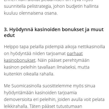
suunnitella pelistrategia, johon budjetin hallinta
kuuluu olennaisena osana.
3. Hyödynnä kasinoiden bonukset ja muut
edut
Helppo tapa pelailla pidempiä aikoja nettikasinoilla
on hyödyntää niiden tarjoamat
parhaat
kasinobonukset
. Näin pääset perehtymään
kasinon peleihin tavallaan ilmaiseksi, mutta
kuitenkin oikealla rahalla.
Me Suomicasinolla suosittelemme myös sinua
hyödyntämään kasinoiden tarjoamia
demoversioita eri peleihin, joiden avulla voit pelata
leikkirahalla. Täten pääset tutustumaan