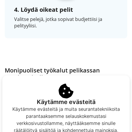
4. Löydä oikeat pelit
Valitse pelejä, jotka sopivat budjettiisi ja
pelityyliisi.
Monipuoliset työkalut pelikassan
monitorointiin
Pelikassan hallintaan on olemassa erilaisia
työkaluja sekä apuvälineitä. Tällaisia ovat
Käytämme evästeitä
esimerkiksi nettikasinon tarjoamat vastuullisen
Käytämme evästeitä ja muita seurantatekniikoita
pelaamisen työkalut, kuten talletus- ja
parantaaksemme selauskokemustasi
verkkosivustollamme, näyttääksemme sinulle
panostusrajat. Myös muita nettikasinoiden
räätälöityä sisältöä ja kohdennettuja mainoksia,