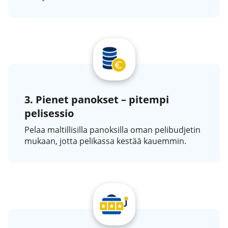
3. Pienet panokset – pitempi
pelisessio
Pelaa maltillisilla panoksilla oman pelibudjetin
mukaan, jotta pelikassa kestää kauemmin.