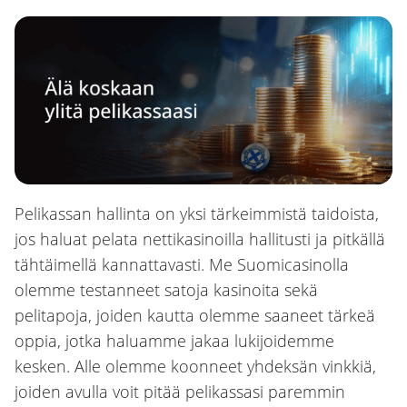
Pelikassan hallinta on yksi tärkeimmistä taidoista,
jos haluat pelata nettikasinoilla hallitusti ja pitkällä
tähtäimellä kannattavasti. Me Suomicasinolla
olemme testanneet satoja kasinoita sekä
pelitapoja, joiden kautta olemme saaneet tärkeä
oppia, jotka haluamme jakaa lukijoidemme
kesken. Alle olemme koonneet yhdeksän vinkkiä,
joiden avulla voit pitää pelikassasi paremmin