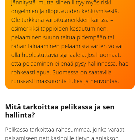
jännitystä, mutta siihen liittyy myös riski
ongelmien ja riippuvuuden kehittymisestä.
Ole tarkkana varoitusmerkkien kanssa –
esimerkiksi tappioiden kasautuminen,
pelaaminen suunniteltua pidempään tai
rahan lainaaminen pelaamista varten voivat
olla huolestuttavia signaaleja. Jos huomaat,
että pelaaminen ei enää pysy hallinnassa, hae
rohkeasti apua. Suomessa on saatavilla
runsaasti maksutonta tukea ja neuvontaa.
Mitä tarkoittaa pelikassa ja sen
hallinta?
Pelikassa tarkoittaa rahasummaa, jonka varaat
pelaamiseen nettikasinoille tietyn ajanjakson