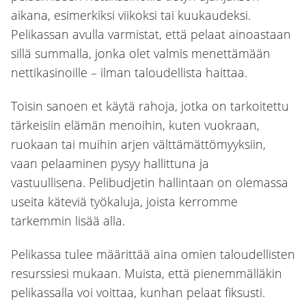
aikana, esimerkiksi viikoksi tai kuukaudeksi.
Pelikassan avulla varmistat, että pelaat ainoastaan
sillä summalla, jonka olet valmis menettämään
nettikasinoille – ilman taloudellista haittaa.
Toisin sanoen et käytä rahoja, jotka on tarkoitettu
tärkeisiin elämän menoihin, kuten vuokraan,
ruokaan tai muihin arjen välttämättömyyksiin,
vaan pelaaminen pysyy hallittuna ja
vastuullisena. Pelibudjetin hallintaan on olemassa
useita käteviä työkaluja, joista kerromme
tarkemmin lisää alla.
Pelikassa tulee määrittää aina omien taloudellisten
resurssiesi mukaan. Muista, että pienemmälläkin
pelikassalla voi voittaa, kunhan pelaat fiksusti.