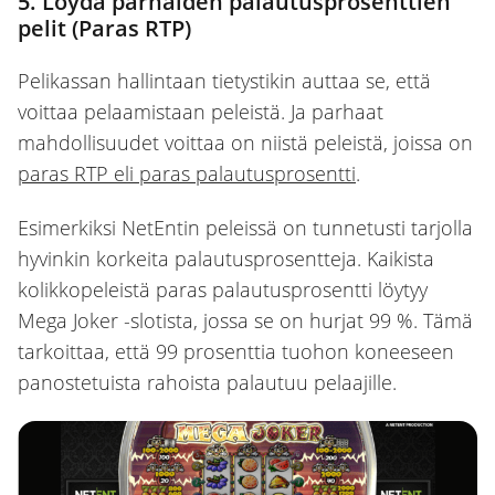
5. Löydä parhaiden palautusprosenttien
pelit (Paras RTP)
Pelikassan hallintaan tietystikin auttaa se, että
voittaa pelaamistaan peleistä. Ja parhaat
mahdollisuudet voittaa on niistä peleistä, joissa on
paras RTP eli paras palautusprosentti
.
Esimerkiksi NetEntin peleissä on tunnetusti tarjolla
hyvinkin korkeita palautusprosentteja. Kaikista
kolikkopeleistä paras palautusprosentti löytyy
Mega Joker -slotista, jossa se on hurjat 99 %. Tämä
tarkoittaa, että 99 prosenttia tuohon koneeseen
panostetuista rahoista palautuu pelaajille.