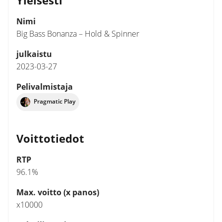
Yleisesti
Nimi
Big Bass Bonanza – Hold & Spinner
julkaistu
2023-03-27
Pelivalmistaja
Pragmatic Play
Voittotiedot
RTP
96.1%
Max. voitto (x panos)
x10000