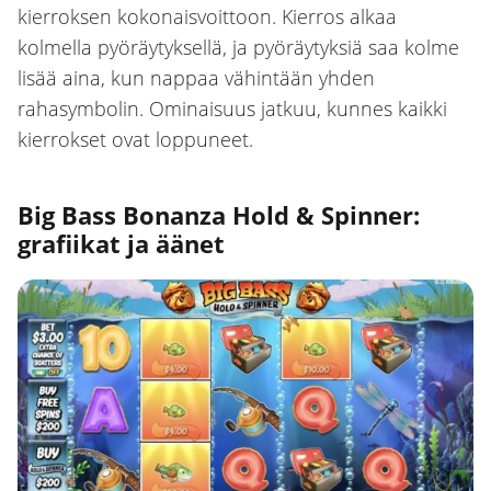
kierroksen kokonaisvoittoon. Kierros alkaa
kolmella pyöräytyksellä, ja pyöräytyksiä saa kolme
lisää aina, kun nappaa vähintään yhden
rahasymbolin. Ominaisuus jatkuu, kunnes kaikki
kierrokset ovat loppuneet.
Big Bass Bonanza Hold & Spinner:
grafiikat ja äänet