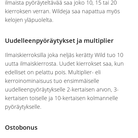
ilmaista pyöräyteltävää saa joko 10, 15 tai 20
kierroksen verran. Wildeja saa napattua myös
kelojen yläpuolelta.
Uudelleenpyöräytykset ja multiplier
Ilmaiskierroksilla joka neljäs kerätty Wild tuo 10
uutta ilmaiskierrosta. Uudet kierrokset saa, kun
edelliset on pelattu pois. Multiplier- eli
kerroinominaisuus tuo ensimmäiselle
uudelleenpyöräytykselle 2-kertaisen arvon, 3-
kertaisen toiselle ja 10-kertaisen kolmannelle
pyöräytykselle.
Ostobonus