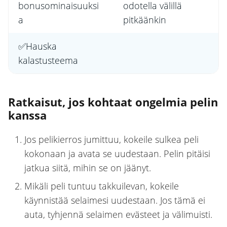
bonusominaisuuksi
odotella välillä
a
pitkäänkin
✅Hauska
kalastusteema
Ratkaisut, jos kohtaat ongelmia pelin
kanssa
Jos pelikierros jumittuu, kokeile sulkea peli
kokonaan ja avata se uudestaan. Pelin pitäisi
jatkua siitä, mihin se on jäänyt.
Mikäli peli tuntuu takkuilevan, kokeile
käynnistää selaimesi uudestaan. Jos tämä ei
auta, tyhjennä selaimen evästeet ja välimuisti.