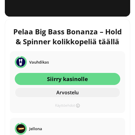
Maksimipanos bonuksella 5 euroa.|
Sääntöjä ja ehtoja
sovelletaan
Pelaa Big Bass Bonanza – Hold
& Spinner kolikkopeliä täällä
Vauhdikas
Siirry kasinolle
Arvostelu
Käyttöehdot
Jellona