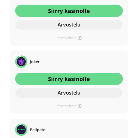
Siirry kasinolle
Arvostelu
Käyttöehdot
Joker
Siirry kasinolle
Arvostelu
Käyttöehdot
Pelipeto