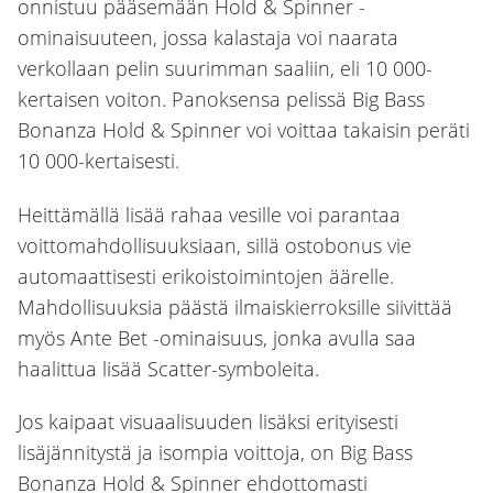
onnistuu pääsemään Hold & Spinner -
ominaisuuteen, jossa kalastaja voi naarata
verkollaan pelin suurimman saaliin, eli 10 000-
kertaisen voiton. Panoksensa pelissä Big Bass
Bonanza Hold & Spinner voi voittaa takaisin peräti
10 000-kertaisesti.
Heittämällä lisää rahaa vesille voi parantaa
voittomahdollisuuksiaan, sillä ostobonus vie
automaattisesti erikoistoimintojen äärelle.
Mahdollisuuksia päästä ilmaiskierroksille siivittää
myös Ante Bet -ominaisuus, jonka avulla saa
haalittua lisää Scatter-symboleita.
Jos kaipaat visuaalisuuden lisäksi erityisesti
lisäjännitystä ja isompia voittoja, on Big Bass
Bonanza Hold & Spinner ehdottomasti