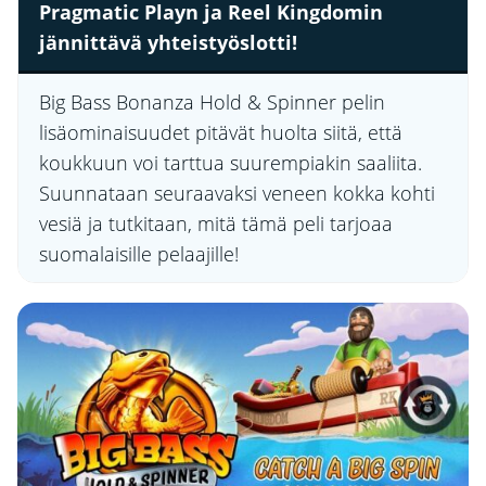
Pragmatic Playn ja Reel Kingdomin
jännittävä yhteistyöslotti!
Big Bass Bonanza Hold & Spinner pelin
lisäominaisuudet pitävät huolta siitä, että
koukkuun voi tarttua suurempiakin saaliita.
Suunnataan seuraavaksi veneen kokka kohti
vesiä ja tutkitaan, mitä tämä peli tarjoaa
suomalaisille pelaajille!