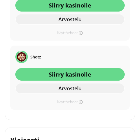
Siirry kasinolle
Arvostelu
Käyttöehdot
Shotz
Siirry kasinolle
Arvostelu
Käyttöehdot