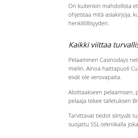
On kuitenkin mahdollista et
ohjeistaa mitä asiakirjoja,
henkilöllisyyden.
Kaikki viittaa turva
Pelaaminen Casinodays nettik
mielin. Ainoa haittapuoli Cu
eivät ole verovapaita.
Aloittaakseen pelaamisen, pel
pelaaja tekee talletuksen Br
Tarvittavat tiedot siirtyvät 
suojattu SSL-tekniikalla jok