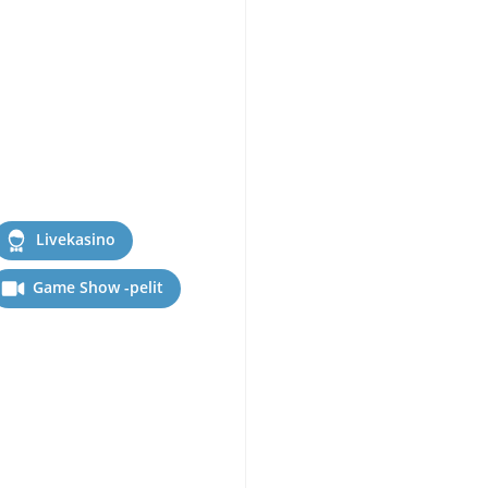
Livekasino
Game Show -pelit