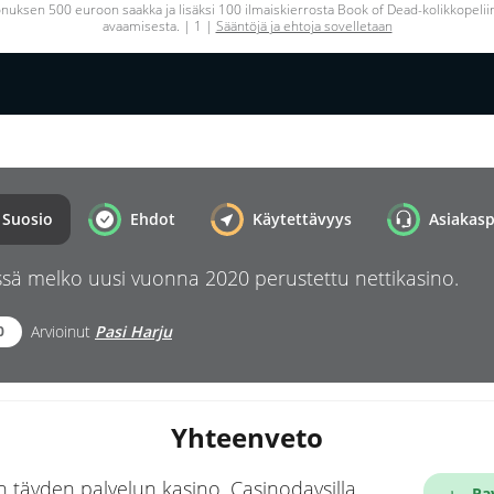
uksen 500 euroon saakka ja lisäksi 100 ilmaiskierrosta Book of Dead-kolikkopeliin
avaamisesta. | 1 |
Sääntöjä ja ehtoja sovelletaan
Suosio
Ehdot
Käytettävyys
Asiakasp
sä melko uusi vuonna 2020 perustettu nettikasino.
Arvioinut
Pasi Harju
0
Yhteenveto
 täyden palvelun kasino. Casinodaysilla
Pa