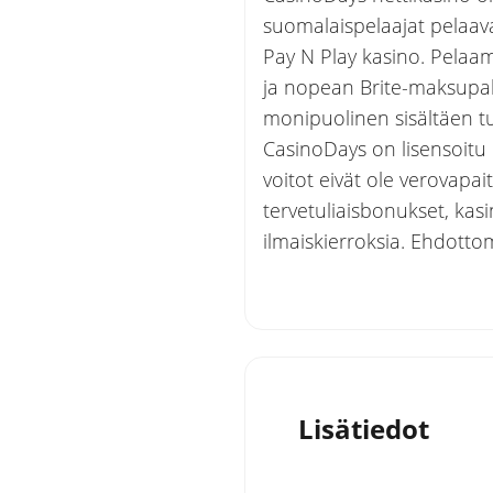
suomalaispelaajat pelaavat
Pay N Play kasino. Pelaama
ja nopean Brite-maksupalv
monipuolinen sisältäen tu
CasinoDays on lisensoitu C
voitot eivät ole verovapa
tervetuliaisbonukset, kas
ilmaiskierroksia. Ehdotto
Lisätiedot