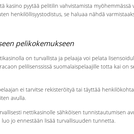
tä kasino pyytää pelitilin vahvistamista myöhemmässä v
 kuten henkilöllisyystodistus, se haluaa nähdä varmistaa
lliseen pelikokemukseen
asinolla on turvallista ja pelaaja voi pelata lisensoidull
racaon pelilisenssissä suomalaispelaajille totta kai on s
aajan ei tarvitse rekisteröityä tai täyttää henkilökohtais
iten avulla.
turvallisesti nettikasinolle sähköisen tunnistautumisen av
a luo jo ennestään lisää turvallisuuden tunnetta.