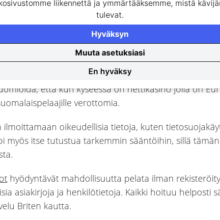
kosivustomme liikennettä ja ymmärtääksemme, mistä kävi
tulevat.
nssi, turvallisuus sekä luote
Hyväksyn
turvallinen valinta pelipaikaksi, sillä kyseessä on lisens
Muuta asetuksiasi
nka ansiosta kasinolla pelaaminen on turvallista.
En hyväksy
uomioida, että kun kyseessä on nettikasino jolla on E
e suomalaispelaajille verottomia.
on ilmoittamaan oikeudellisia tietoja, kuten tietosuojak
i myös itse tutustua tarkemmin sääntöihin, sillä tämän 
sta.
ot
hyödyntävät mahdollisuutta pelata ilman rekisteröity
isia asiakirjoja ja henkilötietoja. Kaikki hoituu helpost
velu Briten kautta.