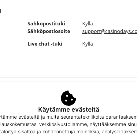
u
Sähköpostituki
Kyllä
Sähköpostiosoite
support@casinodays.c
Live chat -tuki
Kyllä
ille tullut CasinoDays on nettikasino, joka tarjoaa l
Käytämme evästeitä
 ja upean tervetuliaisbonuksen uusille pelaajille.
tämme evästeitä ja muita seurantatekniikoita parantaaks
lauskokemustasi verkkosivustollamme, näyttääksemme sinul
 tähän rentoon uutuuskasinoon.
tälöityä sisältöä ja kohdennettuja mainoksia, analysoidaks